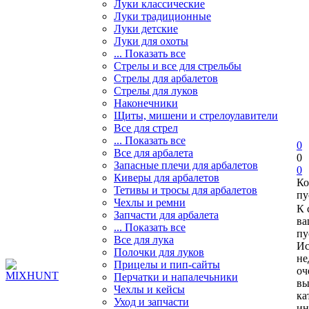
Луки классические
Луки традиционные
Луки детские
Луки для охоты
... Показать все
Стрелы и все для стрельбы
Стрелы для арбалетов
Стрелы для луков
Наконечники
Щиты, мишени и стрелоулавители
Все для стрел
... Показать все
0
Все для арбалета
0
Запасные плечи для арбалетов
0
Киверы для арбалетов
Ко
Тетивы и тросы для арбалетов
пу
Чехлы и ремни
К 
Запчасти для арбалета
ва
... Показать все
пу
Все для лука
Ис
Полочки для луков
не
Прицелы и пип-сайты
оч
Перчатки и напалечьники
вы
Чехлы и кейсы
ка
Уход и запчасти
ин