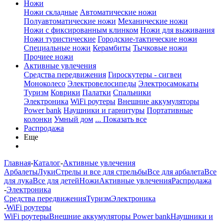
Ножи
Ножи складные
Автоматические ножи
Полуавтоматические ножи
Механические ножи
Ножи с фиксированным клинком
Ножи для выживания
Ножи туристические
Городские-тактические ножи
Специальные ножи
Керамбиты
Тычковые ножи
Прочиее ножи
Активные увлечения
Средства передвижения
Гироскутеры - сигвеи
Моноколесо
Электровелосипеды
Электросамокаты
Туризм
Коврики
Палатки
Спальники
Электроника
WiFi роутеры
Внешние аккумуляторы
Power bank
Наушники и гарнитуры
Портативные
колонки
Умный дом
... Показать все
Распродажа
Еще
Главная
-
Каталог
-
Активные увлечения
Арбалеты
Луки
Стрелы и все для стрельбы
Все для арбалета
Все
для лука
Все для детей
Ножи
Активные увлечения
Распродажа
-
Электроника
Средства передвижения
Туризм
Электроника
-
WiFi роутеры
WiFi роутеры
Внешние аккумуляторы Power bank
Наушники и