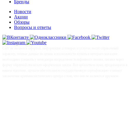
Бренды
Новости
Акции
Обзоры
Вопросы и ответы
Сайт не является офертой, информация о товарах и услугах носит справочный
характер, точные данные по ценам и возможности купить в интернет-магазине
необходимо узнавать у менеджера посредством телефонного звонка, письма через
форму обратной связи или оформления заказа. Все арбалеты и луки, продающиеся в
нашем магазине, прошли обязательную государственную сертификацию и имеют
заключение криминалистического центра о том, что они не являются оружием.