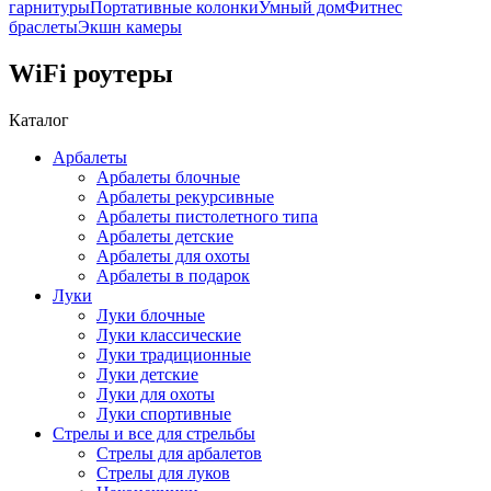
гарнитуры
Портативные колонки
Умный дом
Фитнес
браслеты
Экшн камеры
WiFi роутеры
Каталог
Арбалеты
Арбалеты блочные
Арбалеты рекурсивные
Арбалеты пистолетного типа
Арбалеты детские
Арбалеты для охоты
Арбалеты в подарок
Луки
Луки блочные
Луки классические
Луки традиционные
Луки детские
Луки для охоты
Луки спортивные
Стрелы и все для стрельбы
Стрелы для арбалетов
Стрелы для луков