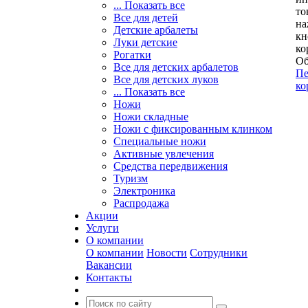
... Показать все
то
Все для детей
на
Детские арбалеты
кн
Луки детские
ко
Рогатки
Об
Все для детских арбалетов
Пе
Все для детских луков
ко
... Показать все
Ножи
Ножи складные
Ножи с фиксированным клинком
Специальные ножи
Активные увлечения
Средства передвижения
Туризм
Электроника
Распродажа
Акции
Услуги
О компании
О компании
Новости
Сотрудники
Вакансии
Контакты