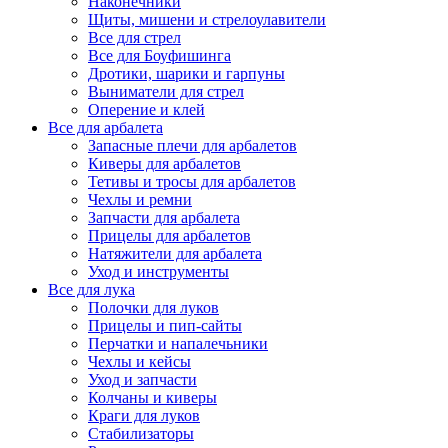
Наконечники
Щиты, мишени и стрелоулавители
Все для стрел
Все для Боуфишинга
Дротики, шарики и гарпуны
Выниматели для стрел
Оперение и клей
Все для арбалета
Запасные плечи для арбалетов
Киверы для арбалетов
Тетивы и тросы для арбалетов
Чехлы и ремни
Запчасти для арбалета
Прицелы для арбалетов
Натяжители для арбалета
Уход и инструменты
Все для лука
Полочки для луков
Прицелы и пип-сайты
Перчатки и напалечьники
Чехлы и кейсы
Уход и запчасти
Колчаны и киверы
Краги для луков
Стабилизаторы