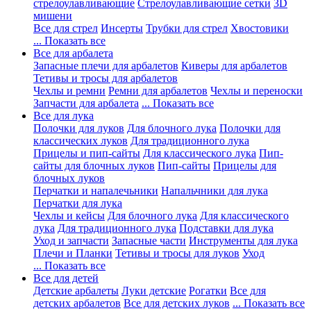
стрелоулавливающие
Стрелоулавливающие сетки
3D
мишени
Все для стрел
Инсерты
Трубки для стрел
Хвостовики
... Показать все
Все для арбалета
Запасные плечи для арбалетов
Киверы для арбалетов
Тетивы и тросы для арбалетов
Чехлы и ремни
Ремни для арбалетов
Чехлы и переноски
Запчасти для арбалета
... Показать все
Все для лука
Полочки для луков
Для блочного лука
Полочки для
классических луков
Для традиционного лука
Прицелы и пип-сайты
Для классического лука
Пип-
сайты для блочных луков
Пип-сайты
Прицелы для
блочных луков
Перчатки и напалечьники
Напальчники для лука
Перчатки для лука
Чехлы и кейсы
Для блочного лука
Для классического
лука
Для традиционного лука
Подставки для лука
Уход и запчасти
Запасные части
Инструменты для лука
Плечи и Планки
Тетивы и тросы для луков
Уход
... Показать все
Все для детей
Детские арбалеты
Луки детские
Рогатки
Все для
детских арбалетов
Все для детских луков
... Показать все