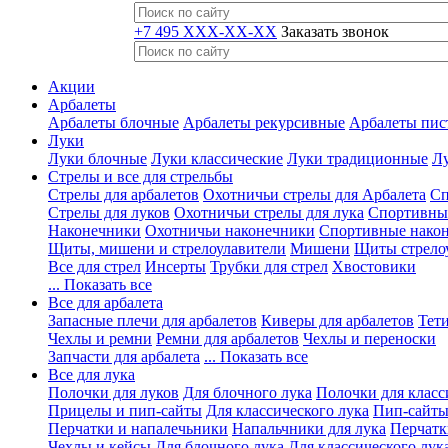
+7 495 XXX-XX-XX
Заказать звонок
Акции
Арбалеты
Арбалеты блочные
Арбалеты рекурсивные
Арбалеты пис
Луки
Луки блочные
Луки классические
Луки традиционные
Лу
Стрелы и все для стрельбы
Стрелы для арбалетов
Охотничьи стрелы для Арбалета
Сп
Стрелы для луков
Охотничьи стрелы для лука
Спортивные
Наконечники
Охотничьи наконечники
Спортивные нако
Щиты, мишени и стрелоулавители
Мишени
Щиты стрело
Все для стрел
Инсерты
Трубки для стрел
Хвостовики
... Показать все
Все для арбалета
Запасные плечи для арбалетов
Киверы для арбалетов
Тети
Чехлы и ремни
Ремни для арбалетов
Чехлы и переноски
Запчасти для арбалета
... Показать все
Все для лука
Полочки для луков
Для блочного лука
Полочки для класс
Прицелы и пип-сайты
Для классического лука
Пип-сайты
Перчатки и напалечьники
Напальчники для лука
Перчатк
Чехлы и кейсы
Для блочного лука
Для классического лук