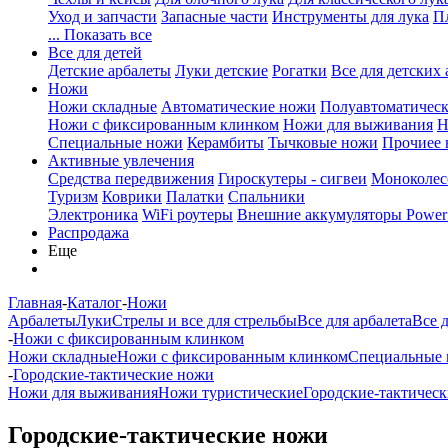
Уход и запчасти
Запасные части
Инструменты для лука
П
... Показать все
Все для детей
Детские арбалеты
Луки детские
Рогатки
Все для детских 
Ножи
Ножи складные
Автоматические ножи
Полуавтоматичес
Ножи с фиксированным клинком
Ножи для выживания
Н
Специальные ножи
Керамбиты
Тычковые ножи
Прочиее
Активные увлечения
Средства передвижения
Гироскутеры - сигвеи
Моноколес
Туризм
Коврики
Палатки
Спальники
Электроника
WiFi роутеры
Внешние аккумуляторы Power
Распродажа
Еще
Главная
-
Каталог
-
Ножи
Арбалеты
Луки
Стрелы и все для стрельбы
Все для арбалета
Все 
-
Ножи с фиксированным клинком
Ножи складные
Ножи с фиксированным клинком
Специальные
-
Городские-тактические ножи
Ножи для выживания
Ножи туристические
Городские-тактичес
Городские-тактические ножи