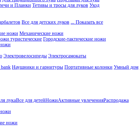
лечи и Планки
Тетивы и тросы для луков
Уход
арбалетов
Все для детских луков
... Показать все
кие ножи
Механические ножи
ожи туристические
Городские-тактические ножи
 ножи
о
Электровелосипеды
Электросамокаты
 bank
Наушники и гарнитуры
Портативные колонки
Умный дом
для лука
Все для детей
Ножи
Активные увлечения
Распродажа
 ножи
кие ножи