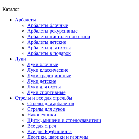
Каталог
Арбалеты
Арбалеты блочные
Арбалеты рекурсивные
Арбалеты пистолетного типа
Арбалеты детские
Арбалеты для охоты
Арбалеты в подарок
Луки
Луки блочные
Луки классические
Луки традиционные
Луки детские
Луки для охоты
Луки спортивные
Стрелы и все для стрельбы
Стрелы для арбалетов
Стрелы для луков
Наконечники
Щиты, мишени и стрелоулавители
Все для стрел
Все для Боуфишинга
Дротики, шарики и гарпуны