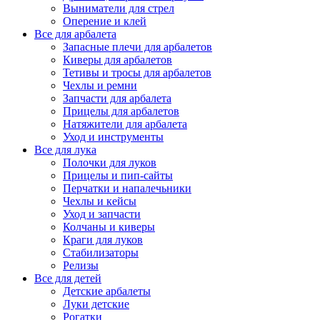
Выниматели для стрел
Оперение и клей
Все для арбалета
Запасные плечи для арбалетов
Киверы для арбалетов
Тетивы и тросы для арбалетов
Чехлы и ремни
Запчасти для арбалета
Прицелы для арбалетов
Натяжители для арбалета
Уход и инструменты
Все для лука
Полочки для луков
Прицелы и пип-сайты
Перчатки и напалечьники
Чехлы и кейсы
Уход и запчасти
Колчаны и киверы
Краги для луков
Стабилизаторы
Релизы
Все для детей
Детские арбалеты
Луки детские
Рогатки