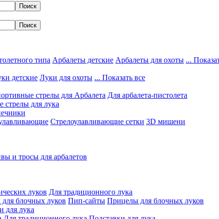
толетного типа
Арбалеты детские
Арбалеты для охоты
... Показа
ки детские
Луки для охоты
... Показать все
ортивные стрелы для Арбалета
Для арбалета-пистолета
 стрелы для лука
нечники
улавливающие
Стрелоулавливающие сетки
3D мишени
вы и тросы для арбалетов
ических луков
Для традиционного лука
 для блочных луков
Пип-сайты
Прицелы для блочных луков
и для лука
а
Для традиционного лука
Подставки для лука