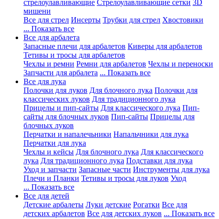
стрелоулавливающие
Стрелоулавливающие сетки
3D
мишени
Все для стрел
Инсерты
Трубки для стрел
Хвостовики
... Показать все
Все для арбалета
Запасные плечи для арбалетов
Киверы для арбалетов
Тетивы и тросы для арбалетов
Чехлы и ремни
Ремни для арбалетов
Чехлы и переноски
Запчасти для арбалета
... Показать все
Все для лука
Полочки для луков
Для блочного лука
Полочки для
классических луков
Для традиционного лука
Прицелы и пип-сайты
Для классического лука
Пип-
сайты для блочных луков
Пип-сайты
Прицелы для
блочных луков
Перчатки и напалечьники
Напальчники для лука
Перчатки для лука
Чехлы и кейсы
Для блочного лука
Для классического
лука
Для традиционного лука
Подставки для лука
Уход и запчасти
Запасные части
Инструменты для лука
Плечи и Планки
Тетивы и тросы для луков
Уход
... Показать все
Все для детей
Детские арбалеты
Луки детские
Рогатки
Все для
детских арбалетов
Все для детских луков
... Показать все