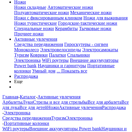
Ножи
Ножи складные
Автоматические ножи
Полуавтоматические ножи
Механические ножи
Ножи с фиксированным клинком
Ножи для выживания
Ножи туристические
Городские-тактические ножи
Специальные ножи
Керамбиты
Тычковые ножи
Прочиее ножи
Активные увлечения
Средства передвижения
Гироскутеры - сигвеи
Моноколесо
Электровелосипеды
Электросамокаты
Туризм
Коврики
Палатки
Спальники
Электроника
WiFi роутеры
Внешние аккумуляторы
Power bank
Наушники и гарнитуры
Портативные
колонки
Умный дом
... Показать все
Распродажа
Еще
Главная
-
Каталог
-
Активные увлечения
Арбалеты
Луки
Стрелы и все для стрельбы
Все для арбалета
Все
для лука
Все для детей
Ножи
Активные увлечения
Распродажа
-
Электроника
Средства передвижения
Туризм
Электроника
-
Портативные колонки
WiFi роутеры
Внешние аккумуляторы Power bank
Наушники и