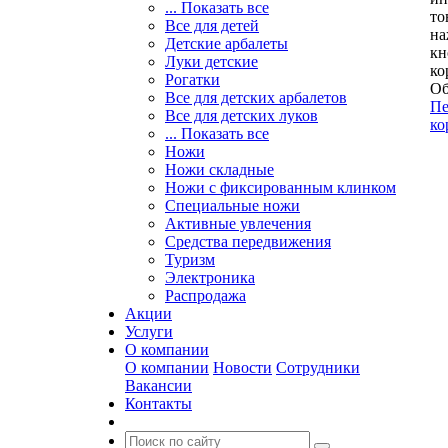
... Показать все
то
Все для детей
на
Детские арбалеты
кн
Луки детские
ко
Рогатки
Об
Все для детских арбалетов
Пе
Все для детских луков
ко
... Показать все
Ножи
Ножи складные
Ножи с фиксированным клинком
Специальные ножи
Активные увлечения
Средства передвижения
Туризм
Электроника
Распродажа
Акции
Услуги
О компании
О компании
Новости
Сотрудники
Вакансии
Контакты