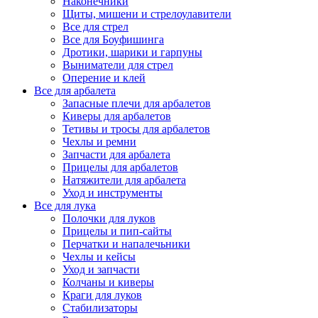
Наконечники
Щиты, мишени и стрелоулавители
Все для стрел
Все для Боуфишинга
Дротики, шарики и гарпуны
Выниматели для стрел
Оперение и клей
Все для арбалета
Запасные плечи для арбалетов
Киверы для арбалетов
Тетивы и тросы для арбалетов
Чехлы и ремни
Запчасти для арбалета
Прицелы для арбалетов
Натяжители для арбалета
Уход и инструменты
Все для лука
Полочки для луков
Прицелы и пип-сайты
Перчатки и напалечьники
Чехлы и кейсы
Уход и запчасти
Колчаны и киверы
Краги для луков
Стабилизаторы