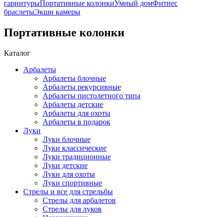
гарнитуры
Портативные колонки
Умный дом
Фитнес
браслеты
Экшн камеры
Портативные колонки
Каталог
Арбалеты
Арбалеты блочные
Арбалеты рекурсивные
Арбалеты пистолетного типа
Арбалеты детские
Арбалеты для охоты
Арбалеты в подарок
Луки
Луки блочные
Луки классические
Луки традиционные
Луки детские
Луки для охоты
Луки спортивные
Стрелы и все для стрельбы
Стрелы для арбалетов
Стрелы для луков