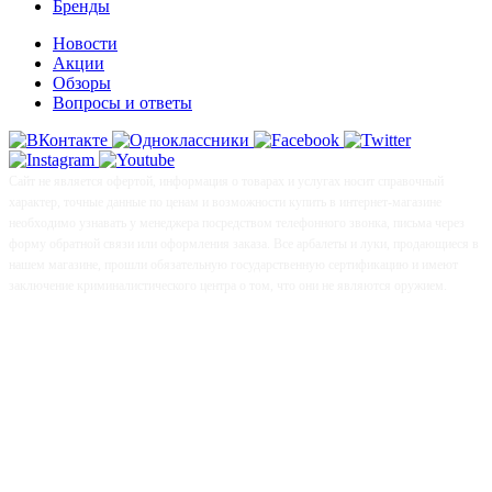
Бренды
Новости
Акции
Обзоры
Вопросы и ответы
Сайт не является офертой, информация о товарах и услугах носит справочный
характер, точные данные по ценам и возможности купить в интернет-магазине
необходимо узнавать у менеджера посредством телефонного звонка, письма через
форму обратной связи или оформления заказа. Все арбалеты и луки, продающиеся в
нашем магазине, прошли обязательную государственную сертификацию и имеют
заключение криминалистического центра о том, что они не являются оружием.