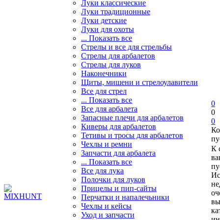
Луки классические
Луки традиционные
Луки детские
Луки для охоты
... Показать все
Стрелы и все для стрельбы
Стрелы для арбалетов
Стрелы для луков
Наконечники
Щиты, мишени и стрелоулавители
Все для стрел
... Показать все
0
Все для арбалета
0
Запасные плечи для арбалетов
0
Киверы для арбалетов
Ко
Тетивы и тросы для арбалетов
пу
Чехлы и ремни
К 
Запчасти для арбалета
ва
... Показать все
пу
Все для лука
Ис
Полочки для луков
не
Прицелы и пип-сайты
оч
Перчатки и напалечьники
вы
Чехлы и кейсы
ка
Уход и запчасти
ин