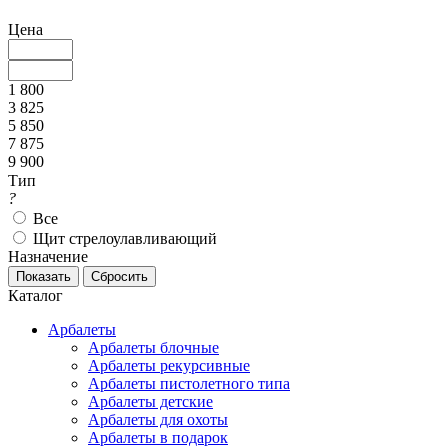
Цена
1 800
3 825
5 850
7 875
9 900
Тип
?
Все
Щит стрелоулавливающий
Назначение
Каталог
Арбалеты
Арбалеты блочные
Арбалеты рекурсивные
Арбалеты пистолетного типа
Арбалеты детские
Арбалеты для охоты
Арбалеты в подарок