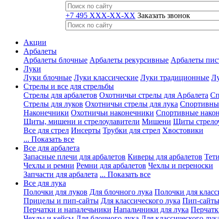
+7 495 XXX-XX-XX
Заказать звонок
Акции
Арбалеты
Арбалеты блочные
Арбалеты рекурсивные
Арбалеты пис
Луки
Луки блочные
Луки классические
Луки традиционные
Лу
Стрелы и все для стрельбы
Стрелы для арбалетов
Охотничьи стрелы для Арбалета
Сп
Стрелы для луков
Охотничьи стрелы для лука
Спортивные
Наконечники
Охотничьи наконечники
Спортивные нако
Щиты, мишени и стрелоулавители
Мишени
Щиты стрело
Все для стрел
Инсерты
Трубки для стрел
Хвостовики
... Показать все
Все для арбалета
Запасные плечи для арбалетов
Киверы для арбалетов
Тети
Чехлы и ремни
Ремни для арбалетов
Чехлы и переноски
Запчасти для арбалета
... Показать все
Все для лука
Полочки для луков
Для блочного лука
Полочки для класс
Прицелы и пип-сайты
Для классического лука
Пип-сайты
Перчатки и напалечьники
Напальчники для лука
Перчатк
Чехлы и кейсы
Для блочного лука
Для классического лук