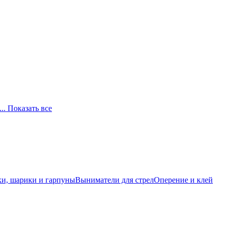
... Показать все
и, шарики и гарпуны
Выниматели для стрел
Оперение и клей