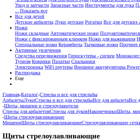
Уход и запчасти
Запасные части
Инструменты для лука
П
... Показать все
Все для детей
Детские арбалеты
Луки детские
Рогатки
Все для детских 
Ножи
Ножи складные
Автоматические ножи
Полуавтоматичес
Ножи с фиксированным клинком
Ножи для выживания
Н
Специальные ножи
Керамбиты
Тычковые ножи
Прочиее
Активные увлечения
Средства передвижения
Гироскутеры - сигвеи
Моноколес
Туризм
Коврики
Палатки
Спальники
Электроника
WiFi роутеры
Внешние аккумуляторы Power
Распродажа
Еще
Главная
-
Каталог
-
Стрелы и все для стрельбы
Арбалеты
Луки
Стрелы и все для стрельбы
Все для арбалета
Все 
-
Щиты, мишени и стрелоулавители
Стрелы для арбалетов
Стрелы для луков
Наконечники
Щиты, миш
-
Щиты стрелоулавливающие
Мишени
Щиты стрелоулавливающие
Стрелоулавливающие сетк
Щиты стрелоулавливающие