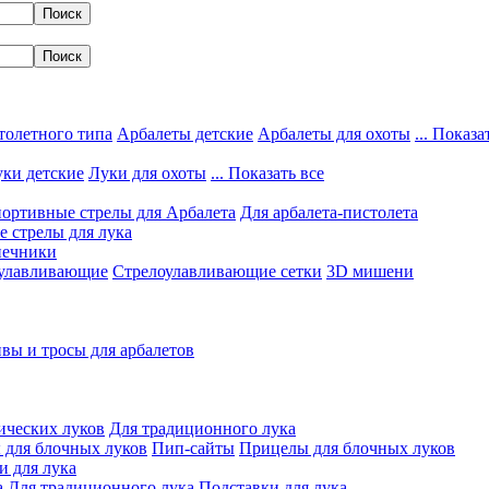
толетного типа
Арбалеты детские
Арбалеты для охоты
... Показа
ки детские
Луки для охоты
... Показать все
ортивные стрелы для Арбалета
Для арбалета-пистолета
 стрелы для лука
нечники
улавливающие
Стрелоулавливающие сетки
3D мишени
вы и тросы для арбалетов
ических луков
Для традиционного лука
 для блочных луков
Пип-сайты
Прицелы для блочных луков
и для лука
а
Для традиционного лука
Подставки для лука