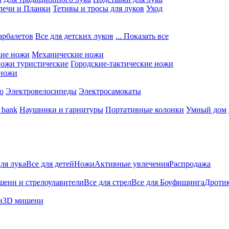
лечи и Планки
Тетивы и тросы для луков
Уход
арбалетов
Все для детских луков
... Показать все
кие ножи
Механические ножи
ожи туристические
Городские-тактические ножи
 ножи
о
Электровелосипеды
Электросамокаты
 bank
Наушники и гарнитуры
Портативные колонки
Умный дом
для лука
Все для детей
Ножи
Активные увлечения
Распродажа
ени и стрелоулавители
Все для стрел
Все для Боуфишинга
Дротик
и
3D мишени