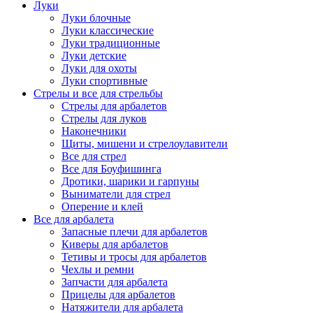
Луки
Луки блочные
Луки классические
Луки традиционные
Луки детские
Луки для охоты
Луки спортивные
Стрелы и все для стрельбы
Стрелы для арбалетов
Стрелы для луков
Наконечники
Щиты, мишени и стрелоулавители
Все для стрел
Все для Боуфишинга
Дротики, шарики и гарпуны
Выниматели для стрел
Оперение и клей
Все для арбалета
Запасные плечи для арбалетов
Киверы для арбалетов
Тетивы и тросы для арбалетов
Чехлы и ремни
Запчасти для арбалета
Прицелы для арбалетов
Натяжители для арбалета