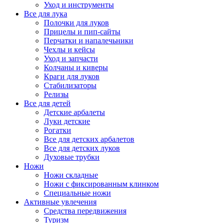
Уход и инструменты
Все для лука
Полочки для луков
Прицелы и пип-сайты
Перчатки и напалечьники
Чехлы и кейсы
Уход и запчасти
Колчаны и киверы
Краги для луков
Стабилизаторы
Релизы
Все для детей
Детские арбалеты
Луки детские
Рогатки
Все для детских арбалетов
Все для детских луков
Духовые трубки
Ножи
Ножи складные
Ножи с фиксированным клинком
Специальные ножи
Активные увлечения
Средства передвижения
Туризм