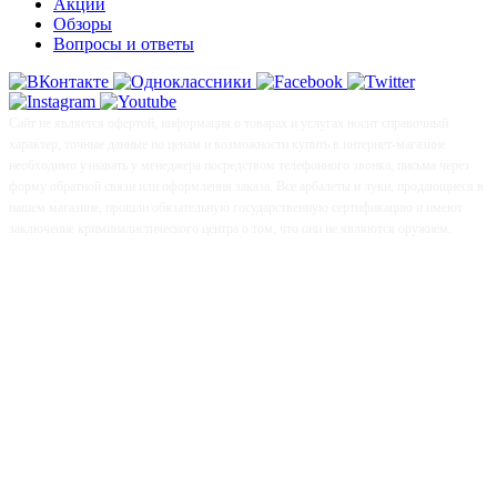
Акции
Обзоры
Вопросы и ответы
Сайт не является офертой, информация о товарах и услугах носит справочный
характер, точные данные по ценам и возможности купить в интернет-магазине
необходимо узнавать у менеджера посредством телефонного звонка, письма через
форму обратной связи или оформления заказа. Все арбалеты и луки, продающиеся в
нашем магазине, прошли обязательную государственную сертификацию и имеют
заключение криминалистического центра о том, что они не являются оружием.