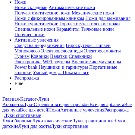
Ножи
Ножи складные
Автоматические ножи
Полуавтоматические ножи
Механические ножи
Ножи с фиксированным клинком
Ножи для выживания
Ножи туристические
Городские-тактические ножи
Специальные ножи
Керамбиты
Тычковые ножи
Прочиее ножи
Активные увлечения
Средства передвижения
Гироскутеры - сигвеи
Моноколесо
Электровелосипеды
Электросамокаты
Туризм
Коврики
Палатки
Спальники
Электроника
WiFi роутеры
Внешние аккумуляторы
Power bank
Наушники и гарнитуры
Портативные
колонки
Умный дом
... Показать все
Распродажа
Еще
Главная
-
Каталог
-
Луки
Арбалеты
Луки
Стрелы и все для стрельбы
Все для арбалета
Все
для лука
Все для детей
Ножи
Активные увлечения
Распродажа
-
Луки спортивные
Луки блочные
Луки классические
Луки традиционные
Луки
детские
Луки для охоты
Луки спортивные