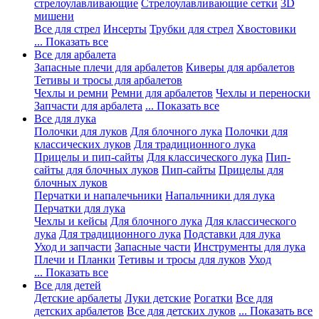
стрелоулавливающие
Стрелоулавливающие сетки
3D
мишени
Все для стрел
Инсерты
Трубки для стрел
Хвостовики
... Показать все
Все для арбалета
Запасные плечи для арбалетов
Киверы для арбалетов
Тетивы и тросы для арбалетов
Чехлы и ремни
Ремни для арбалетов
Чехлы и переноски
Запчасти для арбалета
... Показать все
Все для лука
Полочки для луков
Для блочного лука
Полочки для
классических луков
Для традиционного лука
Прицелы и пип-сайты
Для классического лука
Пип-
сайты для блочных луков
Пип-сайты
Прицелы для
блочных луков
Перчатки и напалечьники
Напальчники для лука
Перчатки для лука
Чехлы и кейсы
Для блочного лука
Для классического
лука
Для традиционного лука
Подставки для лука
Уход и запчасти
Запасные части
Инструменты для лука
Плечи и Планки
Тетивы и тросы для луков
Уход
... Показать все
Все для детей
Детские арбалеты
Луки детские
Рогатки
Все для
детских арбалетов
Все для детских луков
... Показать все