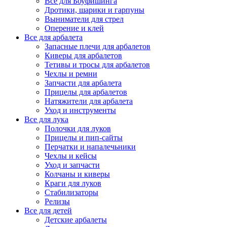
Все для Боуфишинга
Дротики, шарики и гарпуны
Выниматели для стрел
Оперение и клей
Все для арбалета
Запасные плечи для арбалетов
Киверы для арбалетов
Тетивы и тросы для арбалетов
Чехлы и ремни
Запчасти для арбалета
Прицелы для арбалетов
Натяжители для арбалета
Уход и инструменты
Все для лука
Полочки для луков
Прицелы и пип-сайты
Перчатки и напалечьники
Чехлы и кейсы
Уход и запчасти
Колчаны и киверы
Краги для луков
Стабилизаторы
Релизы
Все для детей
Детские арбалеты