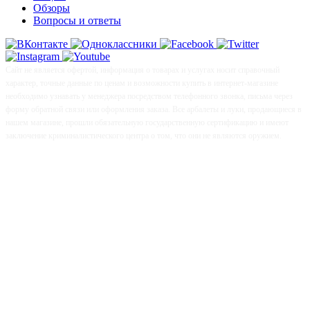
Обзоры
Вопросы и ответы
Сайт не является офертой, информация о товарах и услугах носит справочный
характер, точные данные по ценам и возможности купить в интернет-магазине
необходимо узнавать у менеджера посредством телефонного звонка, письма через
форму обратной связи или оформления заказа. Все арбалеты и луки, продающиеся в
нашем магазине, прошли обязательную государственную сертификацию и имеют
заключение криминалистического центра о том, что они не являются оружием.