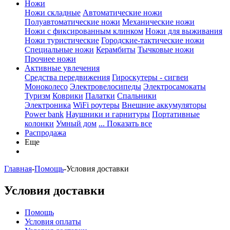
Ножи
Ножи складные
Автоматические ножи
Полуавтоматические ножи
Механические ножи
Ножи с фиксированным клинком
Ножи для выживания
Ножи туристические
Городские-тактические ножи
Специальные ножи
Керамбиты
Тычковые ножи
Прочиее ножи
Активные увлечения
Средства передвижения
Гироскутеры - сигвеи
Моноколесо
Электровелосипеды
Электросамокаты
Туризм
Коврики
Палатки
Спальники
Электроника
WiFi роутеры
Внешние аккумуляторы
Power bank
Наушники и гарнитуры
Портативные
колонки
Умный дом
... Показать все
Распродажа
Еще
Главная
-
Помощь
-
Условия доставки
Условия доставки
Помощь
Условия оплаты