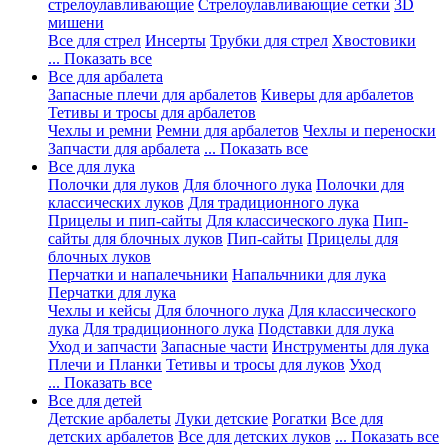
стрелоулавливающие
Стрелоулавливающие сетки
3D
мишени
Все для стрел
Инсерты
Трубки для стрел
Хвостовики
... Показать все
Все для арбалета
Запасные плечи для арбалетов
Киверы для арбалетов
Тетивы и тросы для арбалетов
Чехлы и ремни
Ремни для арбалетов
Чехлы и переноски
Запчасти для арбалета
... Показать все
Все для лука
Полочки для луков
Для блочного лука
Полочки для
классических луков
Для традиционного лука
Прицелы и пип-сайты
Для классического лука
Пип-
сайты для блочных луков
Пип-сайты
Прицелы для
блочных луков
Перчатки и напалечьники
Напальчники для лука
Перчатки для лука
Чехлы и кейсы
Для блочного лука
Для классического
лука
Для традиционного лука
Подставки для лука
Уход и запчасти
Запасные части
Инструменты для лука
Плечи и Планки
Тетивы и тросы для луков
Уход
... Показать все
Все для детей
Детские арбалеты
Луки детские
Рогатки
Все для
детских арбалетов
Все для детских луков
... Показать все