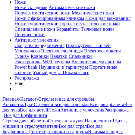
Ножи
Ножи складные
Автоматические ножи
Полуавтоматические ножи
Механические ножи
Ножи с фиксированным клинком
Ножи для выживания
Ножи туристические
Городские-тактические ножи
Специальные ножи
Керамбиты
Тычковые ножи
Прочиее ножи
Активные увлечения
Средства передвижения
Гироскутеры - сигвеи
Моноколесо
Электровелосипеды
Электросамокаты
Туризм
Коврики
Палатки
Спальники
Электроника
WiFi роутеры
Внешние аккумуляторы
Power bank
Наушники и гарнитуры
Портативные
колонки
Умный дом
... Показать все
Распродажа
Еще
Главная
-
Каталог
-
Стрелы и все для стрельбы
Арбалеты
Луки
Стрелы и все для стрельбы
Все для арбалета
Все
для лука
Все для детей
Ножи
Активные увлечения
Распродажа
-
Все для Боуфишинга
Стрелы для арбалетов
Стрелы для луков
Наконечники
Щиты,
мишени и стрелоулавители
Все для стрел
Все для
Боуфишинга
Дротики, шарики и гарпуны
Выниматели для