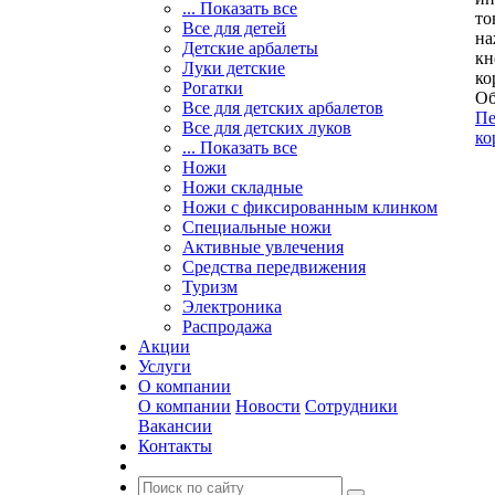
... Показать все
то
Все для детей
на
Детские арбалеты
кн
Луки детские
ко
Рогатки
Об
Все для детских арбалетов
Пе
Все для детских луков
ко
... Показать все
Ножи
Ножи складные
Ножи с фиксированным клинком
Специальные ножи
Активные увлечения
Средства передвижения
Туризм
Электроника
Распродажа
Акции
Услуги
О компании
О компании
Новости
Сотрудники
Вакансии
Контакты