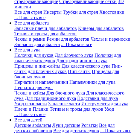
стрелоулавливающие
Стрелоулавливающие сетки
3D
мишени
Все для стрел
Инсерты
Трубки для стрел
Хвостовики
... Показать все
Все для арбалета
Запасные плечи для арбалетов
Киверы для арбалетов
Тетивы и тросы для арбалетов
Чехлы и ремни
Ремни для арбалетов
Чехлы и переноски
Запчасти для арбалета
... Показать все
Все для лука
Полочки для луков
Для блочного лука
Полочки для
классических луков
Для традиционного лука
Прицелы и пип-сайты
Для классического лука
Пип-
сайты для блочных луков
Пип-сайты
Прицелы для
блочных луков
Перчатки и напалечьники
Напальчники для лука
Перчатки для лука
Чехлы и кейсы
Для блочного лука
Для классического
лука
Для традиционного лука
Подставки для лука
Уход и запчасти
Запасные части
Инструменты для лука
Плечи и Планки
Тетивы и тросы для луков
Уход
... Показать все
Все для детей
Детские арбалеты
Луки детские
Рогатки
Все для
детских арбалетов
Все для детских луков
... Показать все