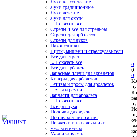
Луки классические
Луки традиционные
Луки детские
Луки для охоты
... Показать все
Стрелы и все для стрельбы
Стрелы для арбалетов
Стрелы для луков
Наконечники
Щиты, мишени и стрелоулавители
Все для стрел
... Показать все
0
Все для арбалета
0
Запасные плечи для арбалетов
0
Киверы для арбалетов
Ко
Тетивы и тросы для арбалетов
пу
Чехлы и ремни
К 
Запчасти для арбалета
ва
... Показать все
пу
Все для лука
Ис
Полочки для луков
не
Прицелы и пип-сайты
оч
Перчатки и напалечьники
вы
Чехлы и кейсы
ка
Уход и запчасти
ин