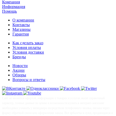
Компания
Информация
Помощь
О компании
Контакты
Магазины
Гарантия
Как сделать заказ
Условия оплаты
Условия доставки
Бренды
Новости
Акции
Обзоры
Вопросы и ответы
Сайт не является офертой, информация о товарах и услугах носит справочный
характер, точные данные по ценам и возможности купить в интернет-магазине
необходимо узнавать у менеджера посредством телефонного звонка, письма через
форму обратной связи или оформления заказа. Все арбалеты и луки, продающиеся в