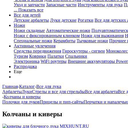
Уход и запчасти
Запасные части
Инструменты для лука
П
... Показать все
Все для детей
Детские арбалеты
Луки детские
Рогатки
Все для детских 
Ножи
Ножи складные
Автоматические ножи
Полуавтоматичес
Ножи с фиксированным клинком
Ножи для выживания
Н
Специальные ножи
Керамбиты
Тычковые ножи
Прочиее
Активные увлечения
Средства передвижения
Гироскутеры - сигвеи
Моноколес
Туризм
Коврики
Палатки
Спальники
Электроника
WiFi роутеры
Внешние аккумуляторы Power
Распродажа
Еще
Главная
-
Каталог
-
Все для лука
Арбалеты
Луки
Стрелы и все для стрельбы
Все для арбалета
Все 
-
Колчаны и киверы
Полочки для луков
Прицелы и пип-сайты
Перчатки и напалечь
Колчаны и киверы