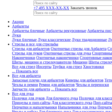
+7 495 XXX-XX-XX
Заказать звонок
Акции
Арбалеты
Арбалеты блочные
Арбалеты рекурсивные
Арбалеты пис
Луки
Луки блочные
Луки классические
Луки традиционные
Лу
Стрелы и все для стрельбы
Стрелы для арбалетов
Охотничьи стрелы для Арбалета
Сп
Стрелы для луков
Охотничьи стрелы для лука
Спортивные
Наконечники
Охотничьи наконечники
Спортивные нако
Щиты, мишени и стрелоулавители
Мишени
Щиты стрело
Все для стрел
Инсерты
Трубки для стрел
Хвостовики
... Показать все
Все для арбалета
Запасные плечи для арбалетов
Киверы для арбалетов
Тети
Чехлы и ремни
Ремни для арбалетов
Чехлы и переноски
Запчасти для арбалета
... Показать все
Все для лука
Полочки для луков
Для блочного лука
Полочки для класс
Прицелы и пип-сайты
Для классического лука
Пип-сайты
Перчатки и напалечьники
Напальчники для лука
Перчатк
Чехлы и кейсы
Для блочного лука
Для классического лук