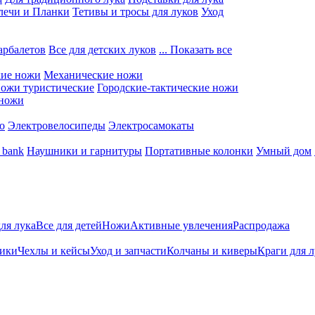
лечи и Планки
Тетивы и тросы для луков
Уход
арбалетов
Все для детских луков
... Показать все
кие ножи
Механические ножи
ожи туристические
Городские-тактические ножи
 ножи
о
Электровелосипеды
Электросамокаты
 bank
Наушники и гарнитуры
Портативные колонки
Умный дом
для лука
Все для детей
Ножи
Активные увлечения
Распродажа
ники
Чехлы и кейсы
Уход и запчасти
Колчаны и киверы
Краги для 