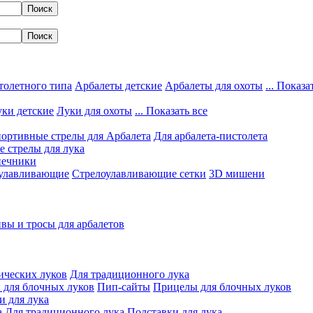
толетного типа
Арбалеты детские
Арбалеты для охоты
... Показа
ки детские
Луки для охоты
... Показать все
ортивные стрелы для Арбалета
Для арбалета-пистолета
 стрелы для лука
нечники
улавливающие
Стрелоулавливающие сетки
3D мишени
вы и тросы для арбалетов
ических луков
Для традиционного лука
 для блочных луков
Пип-сайты
Прицелы для блочных луков
и для лука
а
Для традиционного лука
Подставки для лука