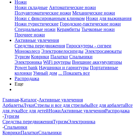
Ножи
Ножи складные
Автоматические ножи
Полуавтоматические ножи
Механические ножи
Ножи с фиксированным клинком
Ножи для выживания
Ножи туристические
Городские-тактические ножи
Специальные ножи
Керамбиты
Тычковые ножи
Прочиее ножи
Активные увлечения
Средства передвижения
Гироскутеры - сигвеи
Моноколесо
Электровелосипеды
Электросамокаты
Туризм
Коврики
Палатки
Спальники
Электроника
WiFi роутеры
Внешние аккумуляторы
Power bank
Наушники и гарнитуры
Портативные
колонки
Умный дом
... Показать все
Распродажа
Еще
Главная
-
Каталог
-
Активные увлечения
Арбалеты
Луки
Стрелы и все для стрельбы
Все для арбалета
Все
для лука
Все для детей
Ножи
Активные увлечения
Распродажа
-
Туризм
Средства передвижения
Туризм
Электроника
-
Спальники
Коврики
Палатки
Спальники