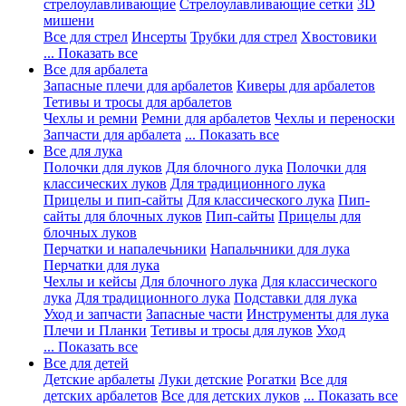
стрелоулавливающие
Стрелоулавливающие сетки
3D
мишени
Все для стрел
Инсерты
Трубки для стрел
Хвостовики
... Показать все
Все для арбалета
Запасные плечи для арбалетов
Киверы для арбалетов
Тетивы и тросы для арбалетов
Чехлы и ремни
Ремни для арбалетов
Чехлы и переноски
Запчасти для арбалета
... Показать все
Все для лука
Полочки для луков
Для блочного лука
Полочки для
классических луков
Для традиционного лука
Прицелы и пип-сайты
Для классического лука
Пип-
сайты для блочных луков
Пип-сайты
Прицелы для
блочных луков
Перчатки и напалечьники
Напальчники для лука
Перчатки для лука
Чехлы и кейсы
Для блочного лука
Для классического
лука
Для традиционного лука
Подставки для лука
Уход и запчасти
Запасные части
Инструменты для лука
Плечи и Планки
Тетивы и тросы для луков
Уход
... Показать все
Все для детей
Детские арбалеты
Луки детские
Рогатки
Все для
детских арбалетов
Все для детских луков
... Показать все