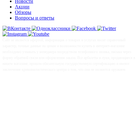
Новости
Акции
Обзоры
Вопросы и ответы
Сайт не является офертой, информация о товарах и услугах носит справочный
характер, точные данные по ценам и возможности купить в интернет-магазине
необходимо узнавать у менеджера посредством телефонного звонка, письма через
форму обратной связи или оформления заказа. Все арбалеты и луки, продающиеся в
нашем магазине, прошли обязательную государственную сертификацию и имеют
заключение криминалистического центра о том, что они не являются оружием.