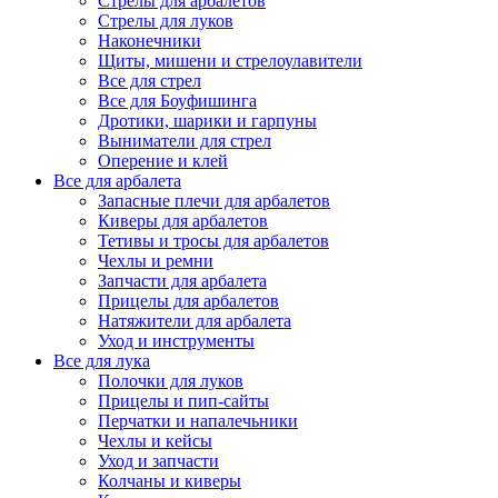
Стрелы для арбалетов
Стрелы для луков
Наконечники
Щиты, мишени и стрелоулавители
Все для стрел
Все для Боуфишинга
Дротики, шарики и гарпуны
Выниматели для стрел
Оперение и клей
Все для арбалета
Запасные плечи для арбалетов
Киверы для арбалетов
Тетивы и тросы для арбалетов
Чехлы и ремни
Запчасти для арбалета
Прицелы для арбалетов
Натяжители для арбалета
Уход и инструменты
Все для лука
Полочки для луков
Прицелы и пип-сайты
Перчатки и напалечьники
Чехлы и кейсы
Уход и запчасти
Колчаны и киверы