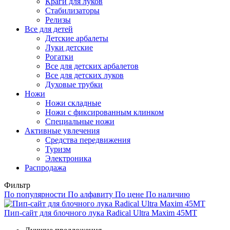
Краги для луков
Стабилизаторы
Релизы
Все для детей
Детские арбалеты
Луки детские
Рогатки
Все для детских арбалетов
Все для детских луков
Духовые трубки
Ножи
Ножи складные
Ножи с фиксированным клинком
Специальные ножи
Активные увлечения
Средства передвижения
Туризм
Электроника
Распродажа
Фильтр
По популярности
По алфавиту
По цене
По наличию
Пип-сайт для блочного лука Radical Ultra Maxim 45MT