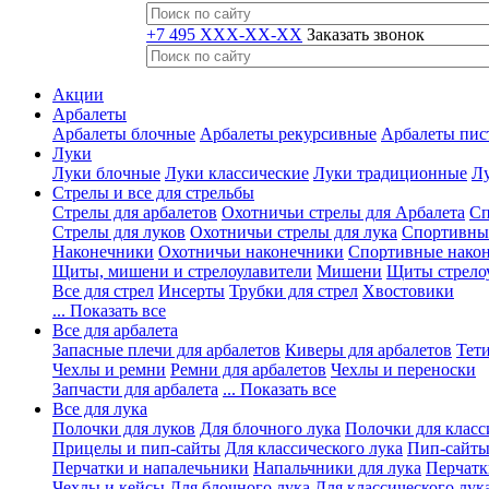
+7 495 XXX-XX-XX
Заказать звонок
Акции
Арбалеты
Арбалеты блочные
Арбалеты рекурсивные
Арбалеты пис
Луки
Луки блочные
Луки классические
Луки традиционные
Лу
Стрелы и все для стрельбы
Стрелы для арбалетов
Охотничьи стрелы для Арбалета
Сп
Стрелы для луков
Охотничьи стрелы для лука
Спортивные
Наконечники
Охотничьи наконечники
Спортивные нако
Щиты, мишени и стрелоулавители
Мишени
Щиты стрело
Все для стрел
Инсерты
Трубки для стрел
Хвостовики
... Показать все
Все для арбалета
Запасные плечи для арбалетов
Киверы для арбалетов
Тети
Чехлы и ремни
Ремни для арбалетов
Чехлы и переноски
Запчасти для арбалета
... Показать все
Все для лука
Полочки для луков
Для блочного лука
Полочки для класс
Прицелы и пип-сайты
Для классического лука
Пип-сайты
Перчатки и напалечьники
Напальчники для лука
Перчатк
Чехлы и кейсы
Для блочного лука
Для классического лук