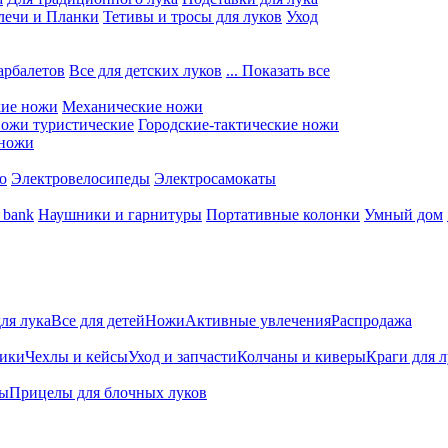
лечи и Планки
Тетивы и тросы для луков
Уход
арбалетов
Все для детских луков
... Показать все
кие ножи
Механические ножи
ожи туристические
Городские-тактические ножи
 ножи
о
Электровелосипеды
Электросамокаты
 bank
Наушники и гарнитуры
Портативные колонки
Умный дом
для лука
Все для детей
Ножи
Активные увлечения
Распродажа
ники
Чехлы и кейсы
Уход и запчасти
Колчаны и киверы
Краги для 
ты
Прицелы для блочных луков