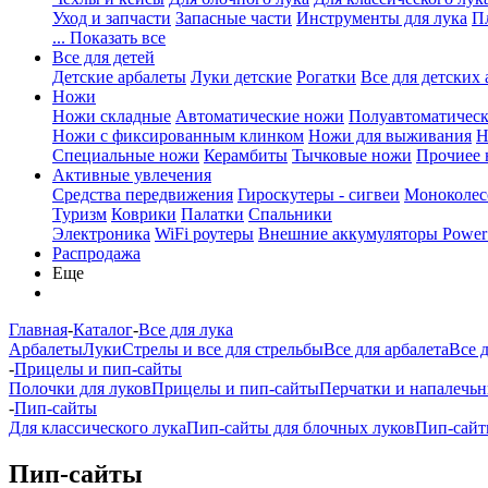
Уход и запчасти
Запасные части
Инструменты для лука
П
... Показать все
Все для детей
Детские арбалеты
Луки детские
Рогатки
Все для детских 
Ножи
Ножи складные
Автоматические ножи
Полуавтоматичес
Ножи с фиксированным клинком
Ножи для выживания
Н
Специальные ножи
Керамбиты
Тычковые ножи
Прочиее
Активные увлечения
Средства передвижения
Гироскутеры - сигвеи
Моноколес
Туризм
Коврики
Палатки
Спальники
Электроника
WiFi роутеры
Внешние аккумуляторы Power
Распродажа
Еще
Главная
-
Каталог
-
Все для лука
Арбалеты
Луки
Стрелы и все для стрельбы
Все для арбалета
Все 
-
Прицелы и пип-сайты
Полочки для луков
Прицелы и пип-сайты
Перчатки и напалечь
-
Пип-сайты
Для классического лука
Пип-сайты для блочных луков
Пип-сай
Пип-сайты