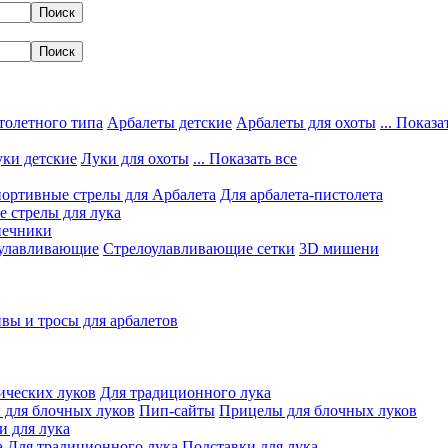
толетного типа
Арбалеты детские
Арбалеты для охоты
... Показа
ки детские
Луки для охоты
... Показать все
ортивные стрелы для Арбалета
Для арбалета-пистолета
 стрелы для лука
нечники
улавливающие
Стрелоулавливающие сетки
3D мишени
вы и тросы для арбалетов
ических луков
Для традиционного лука
 для блочных луков
Пип-сайты
Прицелы для блочных луков
и для лука
а
Для традиционного лука
Подставки для лука