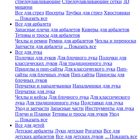
стрелоулавливающие
Стрелоулавливающие сетки
3D
мишени
Все для стрел
Инсерты
Трубки для стрел
Хвостовики
... Показать все
Все для арбалета
Запасные плечи для арбалетов
Киверы для арбалетов
Тетивы и тросы для арбалетов
Чехлы и ремни
Ремни для арбалетов
Чехлы и переноски
Запчасти для арбалета
... Показать все
Все для лука
Полочки для луков
Для блочного лука
Полочки для
классических луков
Для традиционного лука
Прицелы и пип-сайты
Для классического лука
Пип-
сайты для блочных луков
Пип-сайты
Прицелы для
блочных луков
Перчатки и напалечьники
Напальчники для лука
Перчатки для лука
Чехлы и кейсы
Для блочного лука
Для классического
лука
Для традиционного лука
Подставки для лука
Уход и запчасти
Запасные части
Инструменты для лука
Плечи и Планки
Тетивы и тросы для луков
Уход
... Показать все
Все для детей
Детские арбалеты
Луки детские
Рогатки
Все для
детских арбалетов
Все для детских луков
... Показать все