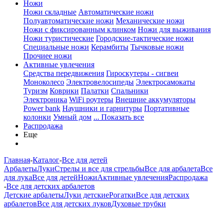
Ножи
Ножи складные
Автоматические ножи
Полуавтоматические ножи
Механические ножи
Ножи с фиксированным клинком
Ножи для выживания
Ножи туристические
Городские-тактические ножи
Специальные ножи
Керамбиты
Тычковые ножи
Прочиее ножи
Активные увлечения
Средства передвижения
Гироскутеры - сигвеи
Моноколесо
Электровелосипеды
Электросамокаты
Туризм
Коврики
Палатки
Спальники
Электроника
WiFi роутеры
Внешние аккумуляторы
Power bank
Наушники и гарнитуры
Портативные
колонки
Умный дом
... Показать все
Распродажа
Еще
Главная
-
Каталог
-
Все для детей
Арбалеты
Луки
Стрелы и все для стрельбы
Все для арбалета
Все
для лука
Все для детей
Ножи
Активные увлечения
Распродажа
-
Все для детских арбалетов
Детские арбалеты
Луки детские
Рогатки
Все для детских
арбалетов
Все для детских луков
Духовые трубки