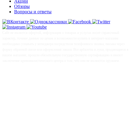
Акции
Обзоры
Вопросы и ответы
Сайт не является офертой, информация о товарах и услугах носит справочный
характер, точные данные по ценам и возможности купить в интернет-магазине
необходимо узнавать у менеджера посредством телефонного звонка, письма через
форму обратной связи или оформления заказа. Все арбалеты и луки, продающиеся в
нашем магазине, прошли обязательную государственную сертификацию и имеют
заключение криминалистического центра о том, что они не являются оружием.