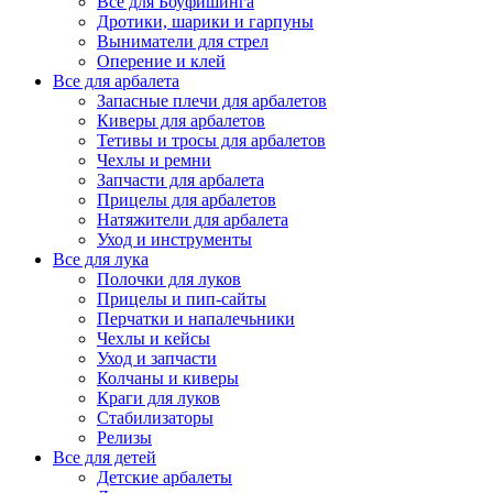
Все для Боуфишинга
Дротики, шарики и гарпуны
Выниматели для стрел
Оперение и клей
Все для арбалета
Запасные плечи для арбалетов
Киверы для арбалетов
Тетивы и тросы для арбалетов
Чехлы и ремни
Запчасти для арбалета
Прицелы для арбалетов
Натяжители для арбалета
Уход и инструменты
Все для лука
Полочки для луков
Прицелы и пип-сайты
Перчатки и напалечьники
Чехлы и кейсы
Уход и запчасти
Колчаны и киверы
Краги для луков
Стабилизаторы
Релизы
Все для детей
Детские арбалеты