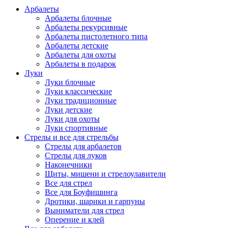
Арбалеты
Арбалеты блочные
Арбалеты рекурсивные
Арбалеты пистолетного типа
Арбалеты детские
Арбалеты для охоты
Арбалеты в подарок
Луки
Луки блочные
Луки классические
Луки традиционные
Луки детские
Луки для охоты
Луки спортивные
Стрелы и все для стрельбы
Стрелы для арбалетов
Стрелы для луков
Наконечники
Щиты, мишени и стрелоулавители
Все для стрел
Все для Боуфишинга
Дротики, шарики и гарпуны
Выниматели для стрел
Оперение и клей