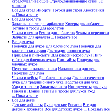
стрелоулавливающие
Стрелоулавливающие сетки
3D
мишени
Все для стрел
Инсерты
Трубки для стрел
Хвостовики
... Показать все
Все для арбалета
Запасные плечи для арбалетов
Киверы для арбалетов
Тетивы и тросы для арбалетов
Чехлы и ремни
Ремни для арбалетов
Чехлы и переноски
Запчасти для арбалета
... Показать все
Все для лука
Полочки для луков
Для блочного лука
Полочки для
классических луков
Для традиционного лука
Прицелы и пип-сайты
Для классического лука
Пип-
сайты для блочных луков
Пип-сайты
Прицелы для
блочных луков
Перчатки и напалечьники
Напальчники для лука
Перчатки для лука
Чехлы и кейсы
Для блочного лука
Для классического
лука
Для традиционного лука
Подставки для лука
Уход и запчасти
Запасные части
Инструменты для лука
Плечи и Планки
Тетивы и тросы для луков
Уход
... Показать все
Все для детей
Детские арбалеты
Луки детские
Рогатки
Все для
детских арбалетов
Все для детских луков
... Показать все