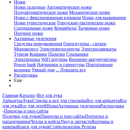
Ножи
Ножи складные
Автоматические ножи
Полуавтоматические ножи
Механические ножи
Ножи с фиксированным клинком
Ножи для выживания
Ножи туристические
Городские-тактические ножи
Специальные ножи
Керамбиты
Тычковые ножи
Прочиее ножи
Активные увлечения
Средства передвижения
Гироскутеры - сигвеи
Моноколесо
Электровелосипеды
Электросамокаты
Туризм
Коврики
Палатки
Спальники
Электроника
WiFi роутеры
Внешние аккумуляторы
Power bank
Наушники и гарнитуры
Портативные
колонки
Умный дом
... Показать все
Распродажа
Еще
Главная
-
Каталог
-
Все для лука
Арбалеты
Луки
Стрелы и все для стрельбы
Все для арбалета
Все
для лука
Все для детей
Ножи
Активные увлечения
Распродажа
-
Прицелы и пип-сайты
Полочки для луков
Прицелы и пип-сайты
Перчатки и
напалечьники
Чехлы и кейсы
Уход и запчасти
Колчаны и
киверы
Краги для луков
Стабилизаторы
Релизы