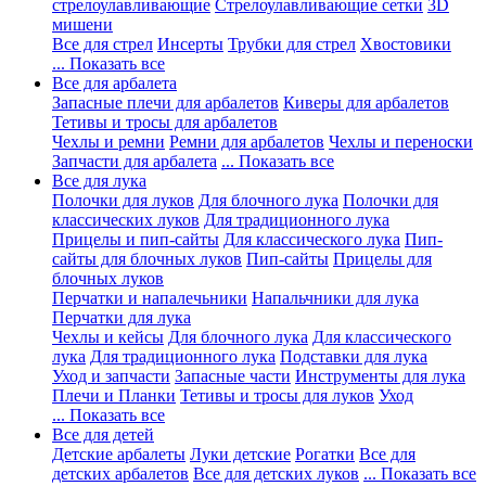
стрелоулавливающие
Стрелоулавливающие сетки
3D
мишени
Все для стрел
Инсерты
Трубки для стрел
Хвостовики
... Показать все
Все для арбалета
Запасные плечи для арбалетов
Киверы для арбалетов
Тетивы и тросы для арбалетов
Чехлы и ремни
Ремни для арбалетов
Чехлы и переноски
Запчасти для арбалета
... Показать все
Все для лука
Полочки для луков
Для блочного лука
Полочки для
классических луков
Для традиционного лука
Прицелы и пип-сайты
Для классического лука
Пип-
сайты для блочных луков
Пип-сайты
Прицелы для
блочных луков
Перчатки и напалечьники
Напальчники для лука
Перчатки для лука
Чехлы и кейсы
Для блочного лука
Для классического
лука
Для традиционного лука
Подставки для лука
Уход и запчасти
Запасные части
Инструменты для лука
Плечи и Планки
Тетивы и тросы для луков
Уход
... Показать все
Все для детей
Детские арбалеты
Луки детские
Рогатки
Все для
детских арбалетов
Все для детских луков
... Показать все