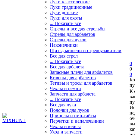
Луки классические
Луки традиционные
Луки детские
Луки для охоты
... Показать все
Стрелы и все для стрельбы
Стрелы для арбалетов
Стрелы для луков
Наконечники
Щиты, мишени и стрелоулавители
Все для стрел
... Показать все
0
Все для арбалета
0
Запасные плечи для арбалетов
0
Киверы для арбалетов
Ко
Тетивы и тросы для арбалетов
пу
Чехлы и ремни
К 
Запчасти для арбалета
ва
... Показать все
пу
Все для лука
Ис
Полочки для луков
не
Прицелы и пип-сайты
оч
Перчатки и напалечьники
вы
Чехлы и кейсы
ка
Уход и запчасти
ин