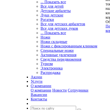
... Показать все
то
Все для детей
на
Детские арбалеты
кн
Луки детские
ко
Рогатки
Об
Все для детских арбалетов
Пе
Все для детских луков
ко
... Показать все
Ножи
Ножи складные
Ножи с фиксированным клинком
Специальные ножи
Активные увлечения
Средства передвижения
Туризм
Электроника
Распродажа
Акции
Услуги
О компании
О компании
Новости
Сотрудники
Вакансии
Контакты