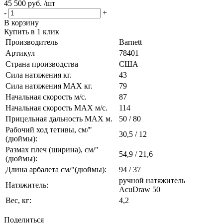
45 500 руб. /шт
-
+
В корзину
Купить в 1 клик
Производитель
Barnett
Артикул
78401
Страна производства
США
Сила натяжения кг.
43
Сила натяжения MAX кг.
79
Начальная скорость м/с.
87
Начальная скорость MAX м/c.
114
Прицельная дальность MAX м.
50 / 80
Рабочий ход тетивы, см/"
30,5 / 12
(дюймы):
Размах плеч (ширина), см/"
54,9 / 21,6
(дюймы):
Длина арбалета см/"(дюймы):
94 / 37
ручной натяжитель
Натяжитель:
AcuDraw 50
Вес, кг:
4,2
Поделиться