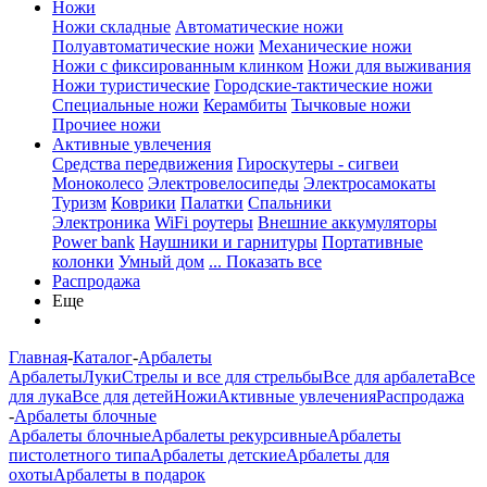
Ножи
Ножи складные
Автоматические ножи
Полуавтоматические ножи
Механические ножи
Ножи с фиксированным клинком
Ножи для выживания
Ножи туристические
Городские-тактические ножи
Специальные ножи
Керамбиты
Тычковые ножи
Прочиее ножи
Активные увлечения
Средства передвижения
Гироскутеры - сигвеи
Моноколесо
Электровелосипеды
Электросамокаты
Туризм
Коврики
Палатки
Спальники
Электроника
WiFi роутеры
Внешние аккумуляторы
Power bank
Наушники и гарнитуры
Портативные
колонки
Умный дом
... Показать все
Распродажа
Еще
Главная
-
Каталог
-
Арбалеты
Арбалеты
Луки
Стрелы и все для стрельбы
Все для арбалета
Все
для лука
Все для детей
Ножи
Активные увлечения
Распродажа
-
Арбалеты блочные
Арбалеты блочные
Арбалеты рекурсивные
Арбалеты
пистолетного типа
Арбалеты детские
Арбалеты для
охоты
Арбалеты в подарок