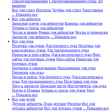
стрелоулавливающие
Стрелоулавливающие сетки
3D
мишени
Все для стрел
Инсерты
Трубки для стрел
Хвостовики
... Показать все
Все для арбалета
Запасные плечи для арбалетов
Киверы для арбалетов
Тетивы и тросы для арбалетов
Чехлы и ремни
Ремни для арбалетов
Чехлы и переноски
Запчасти для арбалета
... Показать все
Все для лука
Полочки для луков
Для блочного лука
Полочки для
классических луков
Для традиционного лука
Прицелы и пип-сайты
Для классического лука
Пип-
сайты для блочных луков
Пип-сайты
Прицелы для
блочных луков
Перчатки и напалечьники
Напальчники для лука
Перчатки для лука
Чехлы и кейсы
Для блочного лука
Для классического
лука
Для традиционного лука
Подставки для лука
Уход и запчасти
Запасные части
Инструменты для лука
Плечи и Планки
Тетивы и тросы для луков
Уход
... Показать все
Все для детей
Детские арбалеты
Луки детские
Рогатки
Все для
детских арбалетов
Все для детских луков
... Показать все