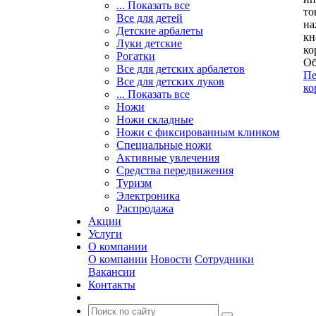
... Показать все
то
Все для детей
на
Детские арбалеты
кн
Луки детские
ко
Рогатки
Об
Все для детских арбалетов
Пе
Все для детских луков
ко
... Показать все
Ножи
Ножи складные
Ножи с фиксированным клинком
Специальные ножи
Активные увлечения
Средства передвижения
Туризм
Электроника
Распродажа
Акции
Услуги
О компании
О компании
Новости
Сотрудники
Вакансии
Контакты