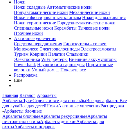
Ножи
Ножи складные
Автоматические ножи
Полуавтоматические ножи
Механические ножи
Ножи с фиксированным клинком
Ножи для выживания
Ножи туристические
Городские-тактические ножи
Специальные ножи
Керамбиты
Тычковые ножи
Прочиее ножи
Активные увлечения
Средства передвижения
Гироскутеры - сигвеи
Моноколесо
Электровелосипеды
Электросамокаты
Туризм
Коврики
Палатки
Спальники
Электроника
WiFi роутеры
Внешние аккумуляторы
Power bank
Наушники и гарнитуры
Портативные
колонки
Умный дом
... Показать все
Распродажа
Еще
Главная
-
Каталог
-
Арбалеты
Арбалеты
Луки
Стрелы и все для стрельбы
Все для арбалета
Все
для лука
Все для детей
Ножи
Активные увлечения
Распродажа
-
Арбалеты блочные
Арбалеты блочные
Арбалеты рекурсивные
Арбалеты
пистолетного типа
Арбалеты детские
Арбалеты для
охоты
Арбалеты в подарок