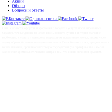
Акции
Обзоры
Вопросы и ответы
Сайт не является офертой, информация о товарах и услугах носит справочный
характер, точные данные по ценам и возможности купить в интернет-магазине
необходимо узнавать у менеджера посредством телефонного звонка, письма через
форму обратной связи или оформления заказа. Все арбалеты и луки, продающиеся в
нашем магазине, прошли обязательную государственную сертификацию и имеют
заключение криминалистического центра о том, что они не являются оружием.