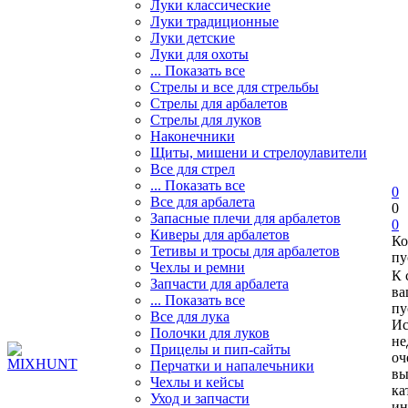
Луки классические
Луки традиционные
Луки детские
Луки для охоты
... Показать все
Стрелы и все для стрельбы
Стрелы для арбалетов
Стрелы для луков
Наконечники
Щиты, мишени и стрелоулавители
Все для стрел
... Показать все
0
Все для арбалета
0
Запасные плечи для арбалетов
0
Киверы для арбалетов
Ко
Тетивы и тросы для арбалетов
пу
Чехлы и ремни
К 
Запчасти для арбалета
ва
... Показать все
пу
Все для лука
Ис
Полочки для луков
не
Прицелы и пип-сайты
оч
Перчатки и напалечьники
вы
Чехлы и кейсы
ка
Уход и запчасти
ин