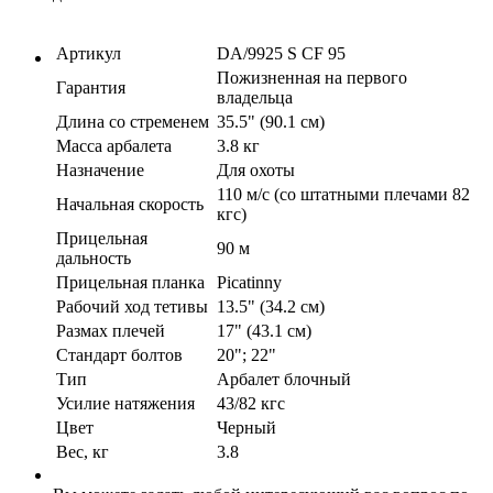
Артикул
DA/9925 S CF 95
Пожизненная на первого
Гарантия
владельца
Длина со стременем
35.5" (90.1 см)
Масса арбалета
3.8 кг
Назначение
Для охоты
110 м/с (со штатными плечами 82
Начальная скорость
кгс)
Прицельная
90 м
дальность
Прицельная планка
Picatinny
Рабочий ход тетивы
13.5" (34.2 см)
Размах плечей
17" (43.1 см)
Стандарт болтов
20"; 22"
Тип
Арбалет блочный
Усилие натяжения
43/82 кгс
Цвет
Черный
Вес, кг
3.8