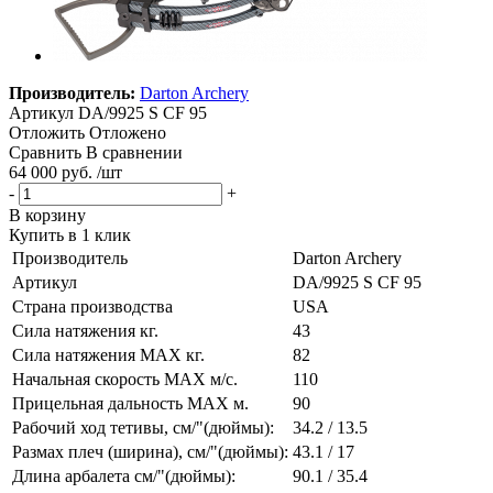
Производитель:
Darton Archery
Артикул
DA/9925 S CF 95
Отложить
Отложено
Сравнить
В сравнении
64 000 руб. /шт
-
+
В корзину
Купить в 1 клик
Производитель
Darton Archery
Артикул
DA/9925 S CF 95
Страна производства
USA
Сила натяжения кг.
43
Сила натяжения MAX кг.
82
Начальная скорость MAX м/c.
110
Прицельная дальность MAX м.
90
Рабочий ход тетивы, см/"(дюймы):
34.2 / 13.5
Размах плеч (ширина), см/"(дюймы):
43.1 / 17
Длина арбалета см/"(дюймы):
90.1 / 35.4