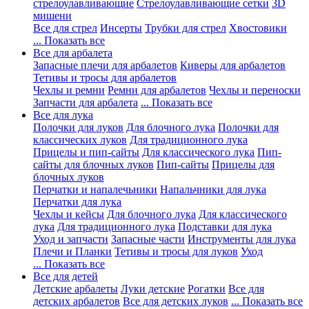
стрелоулавливающие
Стрелоулавливающие сетки
3D
мишени
Все для стрел
Инсерты
Трубки для стрел
Хвостовики
... Показать все
Все для арбалета
Запасные плечи для арбалетов
Киверы для арбалетов
Тетивы и тросы для арбалетов
Чехлы и ремни
Ремни для арбалетов
Чехлы и переноски
Запчасти для арбалета
... Показать все
Все для лука
Полочки для луков
Для блочного лука
Полочки для
классических луков
Для традиционного лука
Прицелы и пип-сайты
Для классического лука
Пип-
сайты для блочных луков
Пип-сайты
Прицелы для
блочных луков
Перчатки и напалечьники
Напальчники для лука
Перчатки для лука
Чехлы и кейсы
Для блочного лука
Для классического
лука
Для традиционного лука
Подставки для лука
Уход и запчасти
Запасные части
Инструменты для лука
Плечи и Планки
Тетивы и тросы для луков
Уход
... Показать все
Все для детей
Детские арбалеты
Луки детские
Рогатки
Все для
детских арбалетов
Все для детских луков
... Показать все