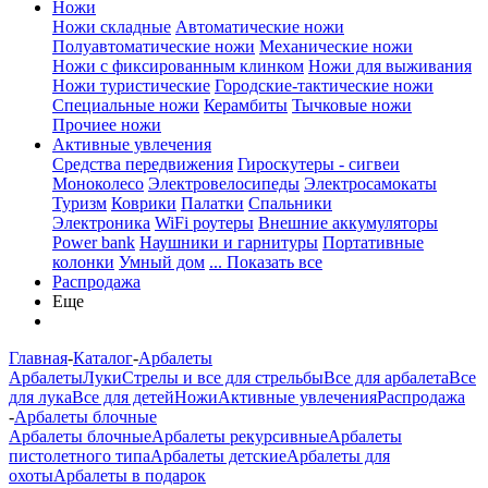
Ножи
Ножи складные
Автоматические ножи
Полуавтоматические ножи
Механические ножи
Ножи с фиксированным клинком
Ножи для выживания
Ножи туристические
Городские-тактические ножи
Специальные ножи
Керамбиты
Тычковые ножи
Прочиее ножи
Активные увлечения
Средства передвижения
Гироскутеры - сигвеи
Моноколесо
Электровелосипеды
Электросамокаты
Туризм
Коврики
Палатки
Спальники
Электроника
WiFi роутеры
Внешние аккумуляторы
Power bank
Наушники и гарнитуры
Портативные
колонки
Умный дом
... Показать все
Распродажа
Еще
Главная
-
Каталог
-
Арбалеты
Арбалеты
Луки
Стрелы и все для стрельбы
Все для арбалета
Все
для лука
Все для детей
Ножи
Активные увлечения
Распродажа
-
Арбалеты блочные
Арбалеты блочные
Арбалеты рекурсивные
Арбалеты
пистолетного типа
Арбалеты детские
Арбалеты для
охоты
Арбалеты в подарок