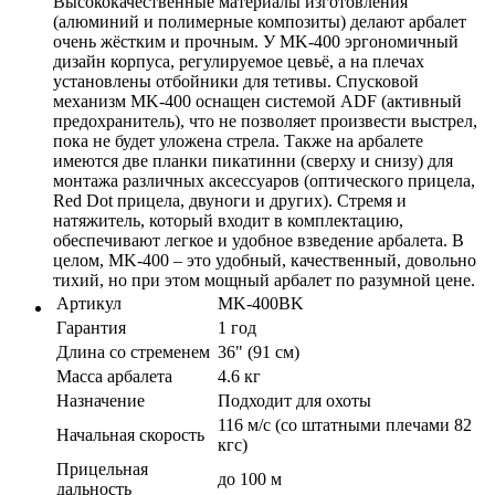
Высококачественные материалы изготовления
(алюминий и полимерные композиты) делают арбалет
очень жёстким и прочным. У MK-400 эргономичный
дизайн корпуса, регулируемое цевьё, а на плечах
установлены отбойники для тетивы. Спусковой
механизм MK-400 оснащен системой ADF (активный
предохранитель), что не позволяет произвести выстрел,
пока не будет уложена стрела. Также на арбалете
имеются две планки пикатинни (сверху и снизу) для
монтажа различных аксессуаров (оптического прицела,
Red Dot прицела, двуноги и других). Стремя и
натяжитель, который входит в комплектацию,
обеспечивают легкое и удобное взведение арбалета. В
целом, MK-400 – это удобный, качественный, довольно
тихий, но при этом мощный арбалет по разумной цене.
Артикул
MK-400BK
Гарантия
1 год
Длина со стременем
36" (91 см)
Масса арбалета
4.6 кг
Назначение
Подходит для охоты
116 м/с (со штатными плечами 82
Начальная скорость
кгс)
Прицельная
до 100 м
дальность