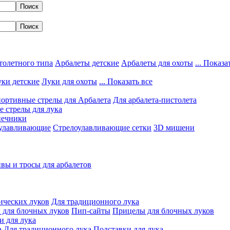
толетного типа
Арбалеты детские
Арбалеты для охоты
... Показа
ки детские
Луки для охоты
... Показать все
ортивные стрелы для Арбалета
Для арбалета-пистолета
 стрелы для лука
нечники
улавливающие
Стрелоулавливающие сетки
3D мишени
вы и тросы для арбалетов
ических луков
Для традиционного лука
 для блочных луков
Пип-сайты
Прицелы для блочных луков
и для лука
а
Для традиционного лука
Подставки для лука