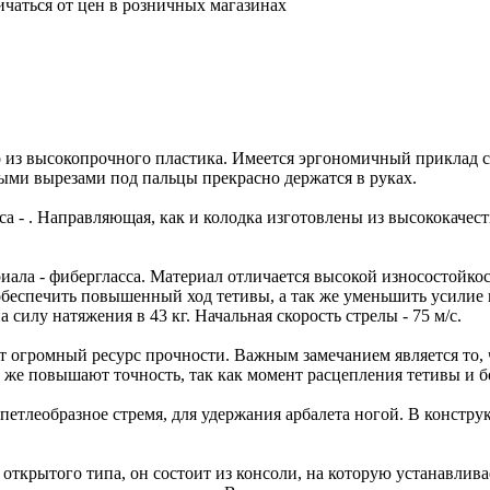
ичаться от цен в розничных магазинах
о из высокопрочного пластика. Имеется эргономичный приклад 
ными вырезами под пальцы прекрасно держатся в руках.
са - . Направляющая, как и колодка изготовлены из высококачес
ала - фибергласса. Материал отличается высокой износостойко
обеспечить повышенный ход тетивы, а так же уменьшить усилие 
 силу натяжения в 43 кг. Начальная скорость стрелы - 75 м/с.
еет огромный ресурс прочности. Важным замечанием является то,
 же повышают точность, так как момент расцепления тетивы и б
петлеобразное стремя, для удержания арбалета ногой. В констру
открытого типа, он состоит из консоли, на которую устанавлива