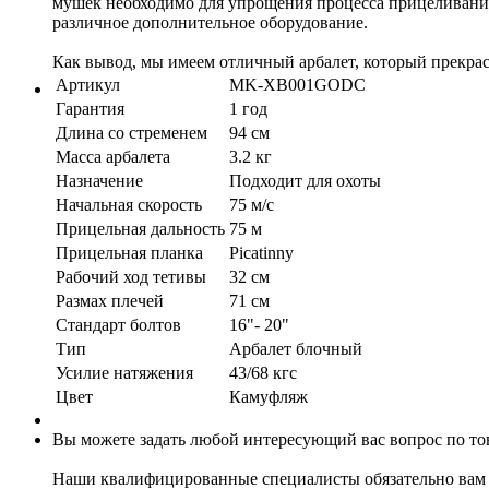
мушек необходимо для упрощения процесса прицеливания
различное дополнительное оборудование.
Как вывод, мы имеем отличный арбалет, который прекрас
Артикул
MK-XB001GODC
Гарантия
1 год
Длина со стременем
94 см
Масса арбалета
3.2 кг
Назначение
Подходит для охоты
Начальная скорость
75 м/с
Прицельная дальность
75 м
Прицельная планка
Picatinny
Рабочий ход тетивы
32 см
Размах плечей
71 см
Стандарт болтов
16"- 20"
Тип
Арбалет блочный
Усилие натяжения
43/68 кгс
Цвет
Камуфляж
Вы можете задать любой интересующий вас вопрос по тов
Наши квалифицированные специалисты обязательно вам 