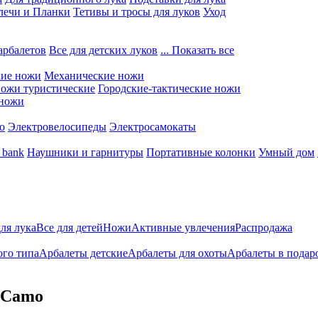
лечи и Планки
Тетивы и тросы для луков
Уход
арбалетов
Все для детских луков
... Показать все
кие ножи
Механические ножи
ожи туристические
Городские-тактические ножи
 ножи
о
Электровелосипеды
Электросамокаты
 bank
Наушники и гарнитуры
Портативные колонки
Умный дом
для лука
Все для детей
Ножи
Активные увлечения
Распродажа
ого типа
Арбалеты детские
Арбалеты для охоты
Арбалеты в подар
 Camo