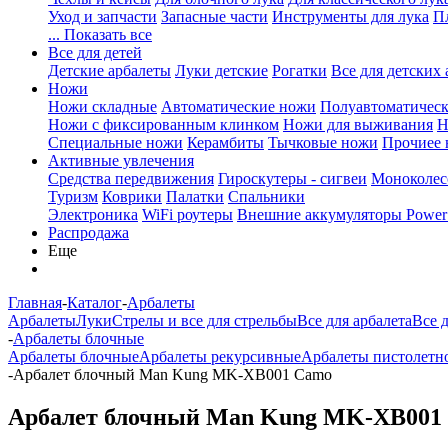
Уход и запчасти
Запасные части
Инструменты для лука
П
... Показать все
Все для детей
Детские арбалеты
Луки детские
Рогатки
Все для детских 
Ножи
Ножи складные
Автоматические ножи
Полуавтоматичес
Ножи с фиксированным клинком
Ножи для выживания
Н
Специальные ножи
Керамбиты
Тычковые ножи
Прочиее
Активные увлечения
Средства передвижения
Гироскутеры - сигвеи
Моноколес
Туризм
Коврики
Палатки
Спальники
Электроника
WiFi роутеры
Внешние аккумуляторы Power
Распродажа
Еще
Главная
-
Каталог
-
Арбалеты
Арбалеты
Луки
Стрелы и все для стрельбы
Все для арбалета
Все 
-
Арбалеты блочные
Арбалеты блочные
Арбалеты рекурсивные
Арбалеты пистолетн
-
Арбалет блочный Man Kung MK-XB001 Camo
Арбалет блочный Man Kung MK-XB001