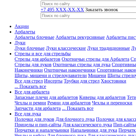
+7 495 XXX-XX-XX
Заказать звонок
Акции
Арбалеты
Арбалеты блочные
Арбалеты рекурсивные
Арбалеты пис
Луки
Луки блочные
Луки классические
Луки традиционные
Лу
Стрелы и все для стрельбы
Стрелы для арбалетов
Охотничьи стрелы для Арбалета
Сп
Стрелы для луков
Охотничьи стрелы для лука
Спортивные
Наконечники
Охотничьи наконечники
Спортивные нако
Щиты, мишени и стрелоулавители
Мишени
Щиты стрело
Все для стрел
Инсерты
Трубки для стрел
Хвостовики
... Показать все
Все для арбалета
Запасные плечи для арбалетов
Киверы для арбалетов
Тети
Чехлы и ремни
Ремни для арбалетов
Чехлы и переноски
Запчасти для арбалета
... Показать все
Все для лука
Полочки для луков
Для блочного лука
Полочки для класс
Прицелы и пип-сайты
Для классического лука
Пип-сайты
Перчатки и напалечьники
Напальчники для лука
Перчатк
Чехлы и кейсы
Для блочного лука
Для классического лук