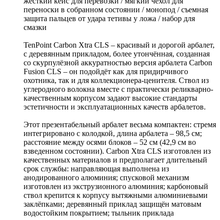
жесткий кейс для перевозки / мягкий чехол для
переноски в собранном состоянии / монопод / съемная
защита пальцев от удара тетивы у ложа / набор для
смазки
TenPoint Carbon Xtra CLS – красивый и дорогой арбалет,
с деревянным прикладом, более утончённая, созданная
со скурпулёзной аккуратностью версия арбалета Carbon
Fusion CLS – он подойдёт как для придирчивого
охотника, так и для коллекционера-ценителя. Ствол из
углеродного волокна вместе с практически реликварно-
качественным корпусом задают высокие стандарты
эстетичности и эксплуатационных качеств арбалетов.
Этот презентабельный арбалет весьма компактен: стремя
интегрировано с колодкой, длина арбалета – 98,5 см;
расстояние между осями блоков – 52 см (42,9 см во
взведенном состоянии). Carbon Xtra CLS изготовлен из
качественных материалов и предполагает длительный
срок службы: направляющая выполнена из
анодированного алюминия; спусковой механизм
изготовлен из экструзионного алюминия; карбоновый
ствол крепится к корпусу вытяжными алюминиевыми
заклёпками; деревянный приклад защищён матовым
водостойким покрытием; тыльник приклада