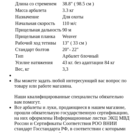
Длина со стременем
38.8" ( 98.5 см )
Масса арбалета
3.3 кг
Назначение
Для охоты
Начальная скорость
110 м/с
Прицельная дальность
90 м
Прицельная планка
Weaver
Рабочий ход тетивы
13" ( 33 см )
Стандарт болтов
20"- 22"
Тип
Арбалет блочный
Усилие натяжения
43 кг. без адаптации 84 кг
Вес, кг
3,3
Вы можете задать любой интересующий вас вопрос по
товару или работе магазина.
Наши квалифицированные специалисты обязательно
вам помогут.
Все арбалеты и луки, продающиеся в нашем магазине,
прошли обязательную государственную сертификацию,
на них оформлены Информационные листки ЭКЦ МВД
России и Сертификаты Соответствия РОО ВНИИ
стандарт Госстандарта РФ, в соответствии с которыми