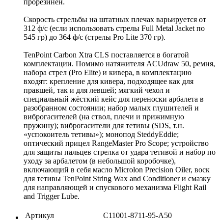
прорезинен.
Скорость стрельбы на штатных плечах варьируется от
312 ф/с (если использовать стрелы Full Metal Jacket по
545 гр) до 364 ф/с (стрелы Pro Lite 370 гр).
TenPoint Carbon Xtra CLS поставляется в богатой
комплектации. Помимо натяжителя ACUdraw 50, ремня,
набора стрел (Pro Elite) и кивера, в комплектацию
входят: крепление для кивера, подходящее как для
правшей, так и для левшей; мягкий чехол и
специальный жёсткий кейс для переноски арбалета в
разобранном состоянии; набор малых глушителей и
виброгасителей (на ствол, плечи и прижимную
пружину); виброгасители для тетивы (SDS, т.н.
«успокоитель тетивы»); монопод SteddyEddie;
оптический прицел RangeMaster Pro Scope; устройство
для защиты пальцев стрелка от удара тетивой и набор по
уходу за арбалетом (в небольшой коробочке),
включающий в себя масло Microlon Precision Oiler, воск
для тетивы TenPoint String Wax and Conditioner и смазку
для направляющей и спускового механизма Flight Rail
and Trigger Lube.
Артикул
C11001-8711-95-A50