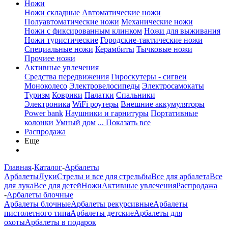
Ножи
Ножи складные
Автоматические ножи
Полуавтоматические ножи
Механические ножи
Ножи с фиксированным клинком
Ножи для выживания
Ножи туристические
Городские-тактические ножи
Специальные ножи
Керамбиты
Тычковые ножи
Прочиее ножи
Активные увлечения
Средства передвижения
Гироскутеры - сигвеи
Моноколесо
Электровелосипеды
Электросамокаты
Туризм
Коврики
Палатки
Спальники
Электроника
WiFi роутеры
Внешние аккумуляторы
Power bank
Наушники и гарнитуры
Портативные
колонки
Умный дом
... Показать все
Распродажа
Еще
Главная
-
Каталог
-
Арбалеты
Арбалеты
Луки
Стрелы и все для стрельбы
Все для арбалета
Все
для лука
Все для детей
Ножи
Активные увлечения
Распродажа
-
Арбалеты блочные
Арбалеты блочные
Арбалеты рекурсивные
Арбалеты
пистолетного типа
Арбалеты детские
Арбалеты для
охоты
Арбалеты в подарок