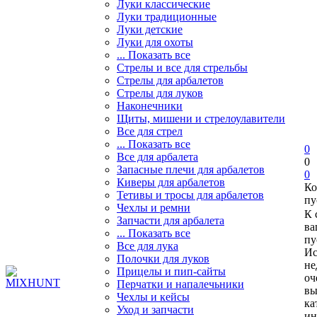
Луки классические
Луки традиционные
Луки детские
Луки для охоты
... Показать все
Стрелы и все для стрельбы
Стрелы для арбалетов
Стрелы для луков
Наконечники
Щиты, мишени и стрелоулавители
Все для стрел
... Показать все
0
Все для арбалета
0
Запасные плечи для арбалетов
0
Киверы для арбалетов
Ко
Тетивы и тросы для арбалетов
пу
Чехлы и ремни
К 
Запчасти для арбалета
ва
... Показать все
пу
Все для лука
Ис
Полочки для луков
не
Прицелы и пип-сайты
оч
Перчатки и напалечьники
вы
Чехлы и кейсы
ка
Уход и запчасти
ин