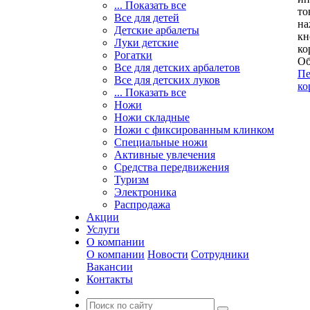
... Показать все
то
Все для детей
на
Детские арбалеты
кн
Луки детские
ко
Рогатки
Об
Все для детских арбалетов
Пе
Все для детских луков
ко
... Показать все
Ножи
Ножи складные
Ножи с фиксированным клинком
Специальные ножи
Активные увлечения
Средства передвижения
Туризм
Электроника
Распродажа
Акции
Услуги
О компании
О компании
Новости
Сотрудники
Вакансии
Контакты