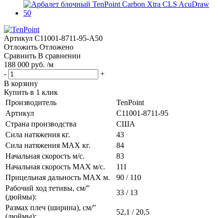
Артикул
C11001-8711-95-A50
Отложить
Отложено
Сравнить
В сравнении
188 000 руб. /м
-
+
В корзину
Купить в 1 клик
Производитель
TenPoint
Артикул
C11001-8711-95
Страна производства
США
Сила натяжения кг.
43
Сила натяжения MAX кг.
84
Начальная скорость м/с.
83
Начальная скорость MAX м/c.
111
Прицельная дальность MAX м.
90 / 110
Рабочий ход тетивы, см/"
33 / 13
(дюймы):
Размах плеч (ширина), см/"
52,1 / 20,5
(дюймы):