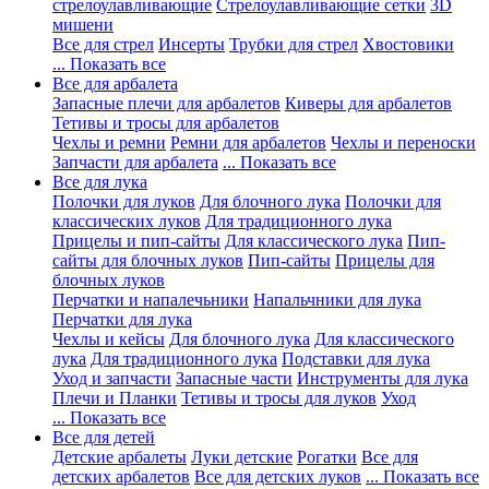
стрелоулавливающие
Стрелоулавливающие сетки
3D
мишени
Все для стрел
Инсерты
Трубки для стрел
Хвостовики
... Показать все
Все для арбалета
Запасные плечи для арбалетов
Киверы для арбалетов
Тетивы и тросы для арбалетов
Чехлы и ремни
Ремни для арбалетов
Чехлы и переноски
Запчасти для арбалета
... Показать все
Все для лука
Полочки для луков
Для блочного лука
Полочки для
классических луков
Для традиционного лука
Прицелы и пип-сайты
Для классического лука
Пип-
сайты для блочных луков
Пип-сайты
Прицелы для
блочных луков
Перчатки и напалечьники
Напальчники для лука
Перчатки для лука
Чехлы и кейсы
Для блочного лука
Для классического
лука
Для традиционного лука
Подставки для лука
Уход и запчасти
Запасные части
Инструменты для лука
Плечи и Планки
Тетивы и тросы для луков
Уход
... Показать все
Все для детей
Детские арбалеты
Луки детские
Рогатки
Все для
детских арбалетов
Все для детских луков
... Показать все