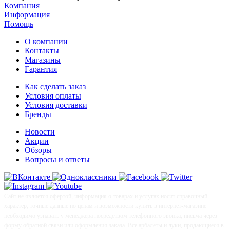
Компания
Информация
Помощь
О компании
Контакты
Магазины
Гарантия
Как сделать заказ
Условия оплаты
Условия доставки
Бренды
Новости
Акции
Обзоры
Вопросы и ответы
Сайт не является офертой, информация о товарах и услугах носит справочный
характер, точные данные по ценам и возможности купить в интернет-магазине
необходимо узнавать у менеджера посредством телефонного звонка, письма через
форму обратной связи или оформления заказа. Все арбалеты и луки, продающиеся в