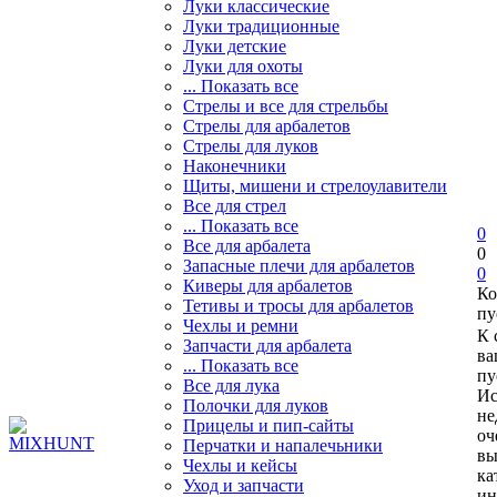
Луки классические
Луки традиционные
Луки детские
Луки для охоты
... Показать все
Стрелы и все для стрельбы
Стрелы для арбалетов
Стрелы для луков
Наконечники
Щиты, мишени и стрелоулавители
Все для стрел
... Показать все
0
Все для арбалета
0
Запасные плечи для арбалетов
0
Киверы для арбалетов
Ко
Тетивы и тросы для арбалетов
пу
Чехлы и ремни
К 
Запчасти для арбалета
ва
... Показать все
пу
Все для лука
Ис
Полочки для луков
не
Прицелы и пип-сайты
оч
Перчатки и напалечьники
вы
Чехлы и кейсы
ка
Уход и запчасти
ин