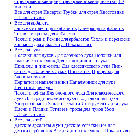
стрелоулавливающие
Стрелоулавливающие сетки
3D
мишени
Все для стрел
Инсерты
Трубки для стрел
Хвостовики
... Показать все
Все для арбалета
Запасные плечи для арбалетов
Киверы для арбалетов
Тетивы и тросы для арбалетов
Чехлы и ремни
Ремни для арбалетов
Чехлы и переноски
Запчасти для арбалета
... Показать все
Все для лука
Полочки для луков
Для блочного лука
Полочки для
классических луков
Для традиционного лука
Прицелы и пип-сайты
Для классического лука
Пип-
сайты для блочных луков
Пип-сайты
Прицелы для
блочных луков
Перчатки и напалечьники
Напальчники для лука
Перчатки для лука
Чехлы и кейсы
Для блочного лука
Для классического
лука
Для традиционного лука
Подставки для лука
Уход и запчасти
Запасные части
Инструменты для лука
Плечи и Планки
Тетивы и тросы для луков
Уход
... Показать все
Все для детей
Детские арбалеты
Луки детские
Рогатки
Все для
детских арбалетов
Все для детских луков
... Показать все