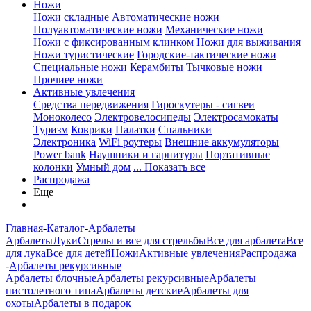
Ножи
Ножи складные
Автоматические ножи
Полуавтоматические ножи
Механические ножи
Ножи с фиксированным клинком
Ножи для выживания
Ножи туристические
Городские-тактические ножи
Специальные ножи
Керамбиты
Тычковые ножи
Прочиее ножи
Активные увлечения
Средства передвижения
Гироскутеры - сигвеи
Моноколесо
Электровелосипеды
Электросамокаты
Туризм
Коврики
Палатки
Спальники
Электроника
WiFi роутеры
Внешние аккумуляторы
Power bank
Наушники и гарнитуры
Портативные
колонки
Умный дом
... Показать все
Распродажа
Еще
Главная
-
Каталог
-
Арбалеты
Арбалеты
Луки
Стрелы и все для стрельбы
Все для арбалета
Все
для лука
Все для детей
Ножи
Активные увлечения
Распродажа
-
Арбалеты рекурсивные
Арбалеты блочные
Арбалеты рекурсивные
Арбалеты
пистолетного типа
Арбалеты детские
Арбалеты для
охоты
Арбалеты в подарок