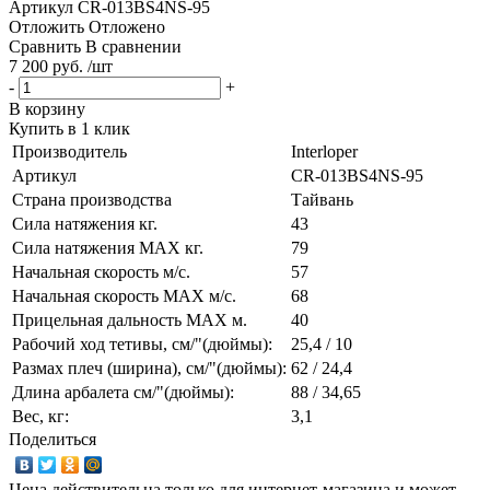
Артикул
CR-013BS4NS-95
Отложить
Отложено
Сравнить
В сравнении
7 200 руб. /шт
-
+
В корзину
Купить в 1 клик
Производитель
Interloper
Артикул
CR-013BS4NS-95
Страна производства
Тайвань
Сила натяжения кг.
43
Сила натяжения MAX кг.
79
Начальная скорость м/с.
57
Начальная скорость MAX м/c.
68
Прицельная дальность MAX м.
40
Рабочий ход тетивы, см/"(дюймы):
25,4 / 10
Размах плеч (ширина), см/"(дюймы):
62 / 24,4
Длина арбалета см/"(дюймы):
88 / 34,65
Вес, кг:
3,1
Поделиться
Цена действительна только для интернет-магазина и может