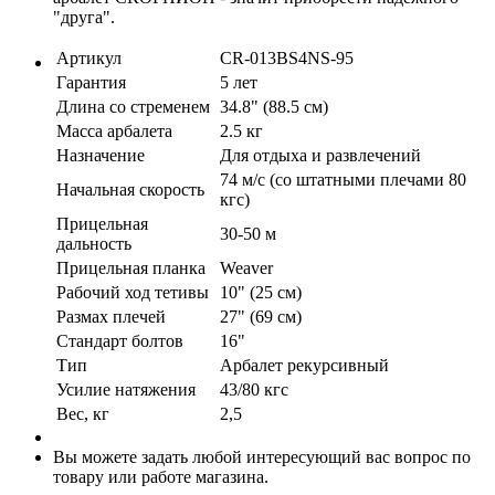
"друга".
Артикул
CR-013BS4NS-95
Гарантия
5 лет
Длина со стременем
34.8" (88.5 см)
Масса арбалета
2.5 кг
Назначение
Для отдыха и развлечений
74 м/c (со штатными плечами 80
Начальная скорость
кгс)
Прицельная
30-50 м
дальность
Прицельная планка
Weaver
Рабочий ход тетивы
10" (25 см)
Размах плечей
27" (69 см)
Стандарт болтов
16"
Тип
Арбалет рекурсивный
Усилие натяжения
43/80 кгс
Вес, кг
2,5
Вы можете задать любой интересующий вас вопрос по
товару или работе магазина.