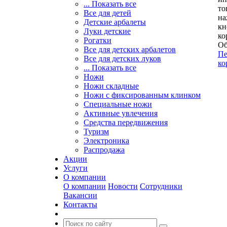
... Показать все
то
Все для детей
на
Детские арбалеты
кн
Луки детские
ко
Рогатки
Об
Все для детских арбалетов
Пе
Все для детских луков
ко
... Показать все
Ножи
Ножи складные
Ножи с фиксированным клинком
Специальные ножи
Активные увлечения
Средства передвижения
Туризм
Электроника
Распродажа
Акции
Услуги
О компании
О компании
Новости
Сотрудники
Вакансии
Контакты