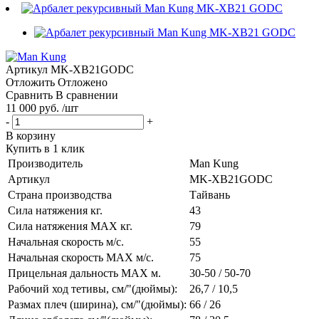
Артикул
MK-XB21GODC
Отложить
Отложено
Сравнить
В сравнении
11 000 руб. /шт
-
+
В корзину
Купить в 1 клик
Производитель
Man Kung
Артикул
MK-XB21GODC
Страна производства
Тайвань
Сила натяжения кг.
43
Сила натяжения MAX кг.
79
Начальная скорость м/с.
55
Начальная скорость MAX м/c.
75
Прицельная дальность MAX м.
30-50 / 50-70
Рабочий ход тетивы, см/"(дюймы):
26,7 / 10,5
Размах плеч (ширина), см/"(дюймы):
66 / 26