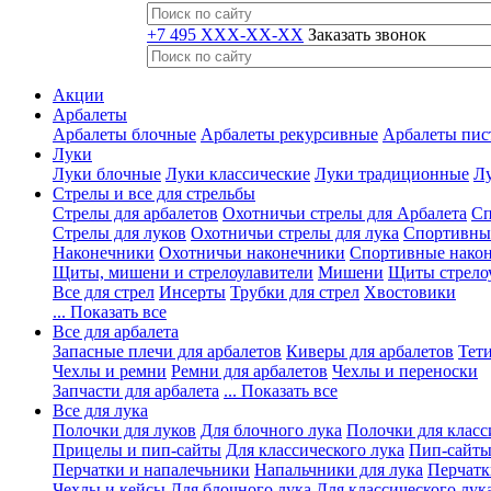
+7 495 XXX-XX-XX
Заказать звонок
Акции
Арбалеты
Арбалеты блочные
Арбалеты рекурсивные
Арбалеты пис
Луки
Луки блочные
Луки классические
Луки традиционные
Лу
Стрелы и все для стрельбы
Стрелы для арбалетов
Охотничьи стрелы для Арбалета
Сп
Стрелы для луков
Охотничьи стрелы для лука
Спортивные
Наконечники
Охотничьи наконечники
Спортивные нако
Щиты, мишени и стрелоулавители
Мишени
Щиты стрело
Все для стрел
Инсерты
Трубки для стрел
Хвостовики
... Показать все
Все для арбалета
Запасные плечи для арбалетов
Киверы для арбалетов
Тети
Чехлы и ремни
Ремни для арбалетов
Чехлы и переноски
Запчасти для арбалета
... Показать все
Все для лука
Полочки для луков
Для блочного лука
Полочки для класс
Прицелы и пип-сайты
Для классического лука
Пип-сайты
Перчатки и напалечьники
Напальчники для лука
Перчатк
Чехлы и кейсы
Для блочного лука
Для классического лук