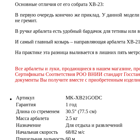
Основные отличия от его собрата XB-23:
В первую очередь конечно же приклад. У данной модели 
не гремит.
В ручке арбалета есть удобный бардачок для тетивы или в
И самый главный козырь – направляющая арбалета ХВ-21 
На практике эта разница выливается в лишних пять метро
Все арбалеты и луки, продающиеся в нашем магазине, 
Сертификаты Соответствия РОО ВНИИ стандарт Госстанда
документы Вы получите вместе с приобретенным издели
Артикул
MK-XB21GODC
Гарантия
1 год
Длина со стременем
30.5" (77.5 см)
Масса арбалета
2.5 кг
Назначение
Для отдыха и развлечений
Начальная скорость
68/82 м/с
Прицельная дальность
60 м