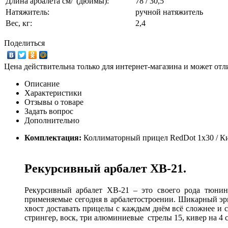
Длина арбалета см/"(дюймы):
78 / 30,5
Натяжитель:
ручной натяжитель
Вес, кг:
2,4
Поделиться
Цена действительна только для интернет-магазина и может отл
Описание
Характеристики
Отзывы о товаре
Задать вопрос
Дополнительно
Комплектация:
Коллиматорный прицел RedDot 1x30 / Кив
Рекурсивный арбалет XB-21.
Рекурсивный арбалет XB-21 – это своего рода тюнин
применяемые сегодня в арбалетостроении. Шикарный эр
хвост доставать прицелы с каждым днём всё сложнее и с
стрингер, воск, три алюминиевые стрелы 15, кивер на 4 