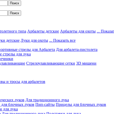
толетного типа
Арбалеты детские
Арбалеты для охоты
... Показа
ки детские
Луки для охоты
... Показать все
ортивные стрелы для Арбалета
Для арбалета-пистолета
 стрелы для лука
нечники
улавливающие
Стрелоулавливающие сетки
3D мишени
вы и тросы для арбалетов
ических луков
Для традиционного лука
 для блочных луков
Пип-сайты
Прицелы для блочных луков
и для лука
а
Для традиционного лука
Подставки для лука