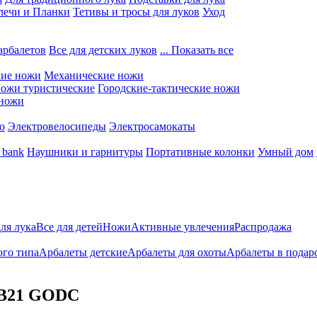
лечи и Планки
Тетивы и тросы для луков
Уход
арбалетов
Все для детских луков
... Показать все
кие ножи
Механические ножи
ожи туристические
Городские-тактические ножи
 ножи
о
Электровелосипеды
Электросамокаты
 bank
Наушники и гарнитуры
Портативные колонки
Умный дом
для лука
Все для детей
Ножи
Активные увлечения
Распродажа
ого типа
Арбалеты детские
Арбалеты для охоты
Арбалеты в подар
XB21 GODC