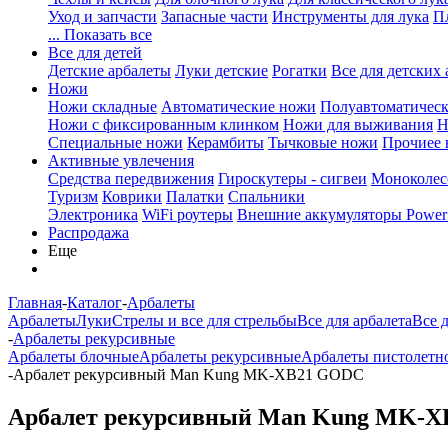
Уход и запчасти
Запасные части
Инструменты для лука
П
... Показать все
Все для детей
Детские арбалеты
Луки детские
Рогатки
Все для детских 
Ножи
Ножи складные
Автоматические ножи
Полуавтоматичес
Ножи с фиксированным клинком
Ножи для выживания
Н
Специальные ножи
Керамбиты
Тычковые ножи
Прочиее
Активные увлечения
Средства передвижения
Гироскутеры - сигвеи
Моноколес
Туризм
Коврики
Палатки
Спальники
Электроника
WiFi роутеры
Внешние аккумуляторы Power
Распродажа
Еще
Главная
-
Каталог
-
Арбалеты
Арбалеты
Луки
Стрелы и все для стрельбы
Все для арбалета
Все 
-
Арбалеты рекурсивные
Арбалеты блочные
Арбалеты рекурсивные
Арбалеты пистолетн
-
Арбалет рекурсивный Man Kung MK-XB21 GODC
Арбалет рекурсивный Man Kung MK-