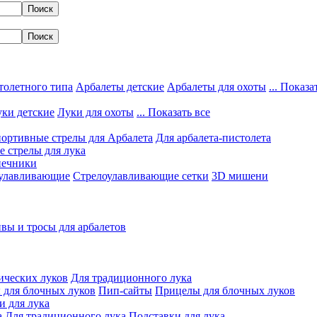
толетного типа
Арбалеты детские
Арбалеты для охоты
... Показа
ки детские
Луки для охоты
... Показать все
ортивные стрелы для Арбалета
Для арбалета-пистолета
 стрелы для лука
нечники
улавливающие
Стрелоулавливающие сетки
3D мишени
вы и тросы для арбалетов
ических луков
Для традиционного лука
 для блочных луков
Пип-сайты
Прицелы для блочных луков
и для лука
а
Для традиционного лука
Подставки для лука