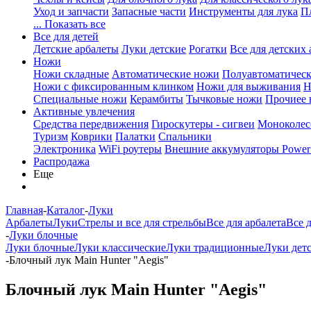
Уход и запчасти
Запасные части
Инструменты для лука
П
... Показать все
Все для детей
Детские арбалеты
Луки детские
Рогатки
Все для детских 
Ножи
Ножи складные
Автоматические ножи
Полуавтоматичес
Ножи с фиксированным клинком
Ножи для выживания
Н
Специальные ножи
Керамбиты
Тычковые ножи
Прочиее
Активные увлечения
Средства передвижения
Гироскутеры - сигвеи
Моноколес
Туризм
Коврики
Палатки
Спальники
Электроника
WiFi роутеры
Внешние аккумуляторы Power
Распродажа
Еще
Главная
-
Каталог
-
Луки
Арбалеты
Луки
Стрелы и все для стрельбы
Все для арбалета
Все 
-
Луки блочные
Луки блочные
Луки классические
Луки традиционные
Луки дет
-
Блочный лук Main Hunter "Aegis"
Блочный лук Main Hunter "Aegis"