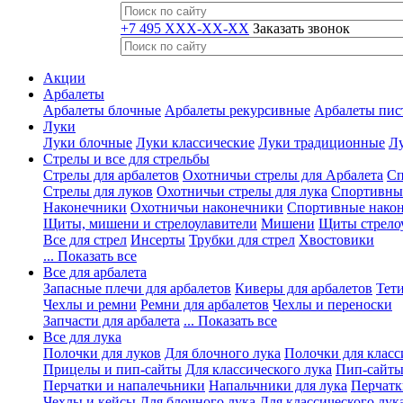
+7 495 XXX-XX-XX
Заказать звонок
Акции
Арбалеты
Арбалеты блочные
Арбалеты рекурсивные
Арбалеты пис
Луки
Луки блочные
Луки классические
Луки традиционные
Лу
Стрелы и все для стрельбы
Стрелы для арбалетов
Охотничьи стрелы для Арбалета
Сп
Стрелы для луков
Охотничьи стрелы для лука
Спортивные
Наконечники
Охотничьи наконечники
Спортивные нако
Щиты, мишени и стрелоулавители
Мишени
Щиты стрело
Все для стрел
Инсерты
Трубки для стрел
Хвостовики
... Показать все
Все для арбалета
Запасные плечи для арбалетов
Киверы для арбалетов
Тети
Чехлы и ремни
Ремни для арбалетов
Чехлы и переноски
Запчасти для арбалета
... Показать все
Все для лука
Полочки для луков
Для блочного лука
Полочки для класс
Прицелы и пип-сайты
Для классического лука
Пип-сайты
Перчатки и напалечьники
Напальчники для лука
Перчатк
Чехлы и кейсы
Для блочного лука
Для классического лук