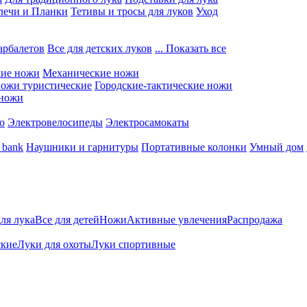
лечи и Планки
Тетивы и тросы для луков
Уход
арбалетов
Все для детских луков
... Показать все
кие ножи
Механические ножи
ожи туристические
Городские-тактические ножи
 ножи
о
Электровелосипеды
Электросамокаты
 bank
Наушники и гарнитуры
Портативные колонки
Умный дом
для лука
Все для детей
Ножи
Активные увлечения
Распродажа
ские
Луки для охоты
Луки спортивные