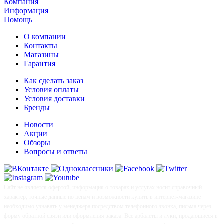
Компания
Информация
Помощь
О компании
Контакты
Магазины
Гарантия
Как сделать заказ
Условия оплаты
Условия доставки
Бренды
Новости
Акции
Обзоры
Вопросы и ответы
Сайт не является офертой, информация о товарах и услугах носит справочный
характер, точные данные по ценам и возможности купить в интернет-магазине
необходимо узнавать у менеджера посредством телефонного звонка, письма через
форму обратной связи или оформления заказа. Все арбалеты и луки, продающиеся в