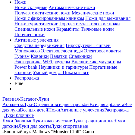
Ножи
Ножи складные
Автоматические ножи
Полуавтоматические ножи
Механические ножи
Ножи с фиксированным клинком
Ножи для выживания
Ножи туристические
Городские-тактические ножи
Специальные ножи
Керамбиты
Тычковые ножи
Прочиее ножи
Активные увлечения
Средства передвижения
Гироскутеры - сигвеи
Моноколесо
Электровелосипеды
Электросамокаты
Туризм
Коврики
Палатки
Спальники
Электроника
WiFi роутеры
Внешние аккумуляторы
Power bank
Наушники и гарнитуры
Портативные
колонки
Умный дом
... Показать все
Распродажа
Еще
Главная
-
Каталог
-
Луки
Арбалеты
Луки
Стрелы и все для стрельбы
Все для арбалета
Все
для лука
Все для детей
Ножи
Активные увлечения
Распродажа
-
Луки блочные
Луки блочные
Луки классические
Луки традиционные
Луки
детские
Луки для охоты
Луки спортивные
-
Блочный лук Mathews "Monster Chill" Camo