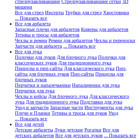
стрелоулавливающие
Стрелоулавливающие сетки
3D
мишени
Все для стрел
Инсерты
Трубки для стрел
Хвостовики
... Показать все
Все для арбалета
Запасные плечи для арбалетов
Киверы для арбалетов
Тетивы и тросы для арбалетов
Чехлы и ремни
Ремни для арбалетов
Чехлы и переноски
Запчасти для арбалета
... Показать все
Все для лука
Полочки для луков
Для блочного лука
Полочки для
классических луков
Для традиционного лука
Прицелы и пип-сайты
Для классического лука
Пип-
сайты для блочных луков
Пип-сайты
Прицелы для
блочных луков
Перчатки и напалечьники
Напальчники для лука
Перчатки для лука
Чехлы и кейсы
Для блочного лука
Для классического
лука
Для традиционного лука
Подставки для лука
Уход и запчасти
Запасные части
Инструменты для лука
Плечи и Планки
Тетивы и тросы для луков
Уход
... Показать все
Все для детей
Детские арбалеты
Луки детские
Рогатки
Все для
детских арбалетов
Все для детских луков
... Показать все