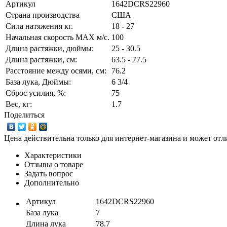
Артикул
1642DCRS22960
Страна производства
США
Сила натяжения кг.
18 - 27
Начальная скорость MAX м/c.
100
Длина растяжки, дюймы:
25 - 30.5
Длина растяжки, cм:
63.5 - 77.5
Расстояние между осями, см:
76.2
База лука, Дюймы:
6 3/4
Сброс усилия, %:
75
Вес, кг:
1.7
Поделиться
Цена действительна только для интернет-магазина и может отл
Характеристики
Отзывы о товаре
Задать вопрос
Дополнительно
Артикул
1642DCRS22960
База лука
7
Длина лука
78.7