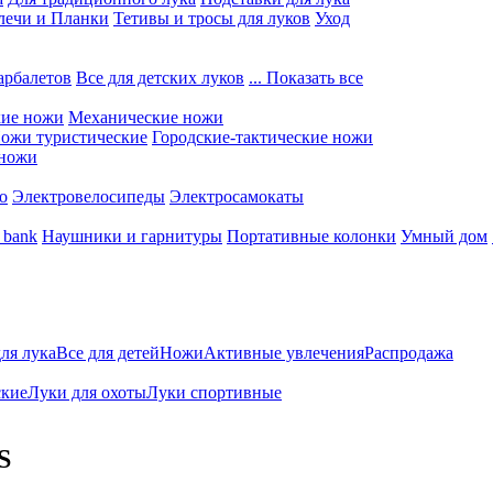
лечи и Планки
Тетивы и тросы для луков
Уход
арбалетов
Все для детских луков
... Показать все
кие ножи
Механические ножи
ожи туристические
Городские-тактические ножи
 ножи
о
Электровелосипеды
Электросамокаты
 bank
Наушники и гарнитуры
Портативные колонки
Умный дом
для лука
Все для детей
Ножи
Активные увлечения
Распродажа
ские
Луки для охоты
Луки спортивные
S