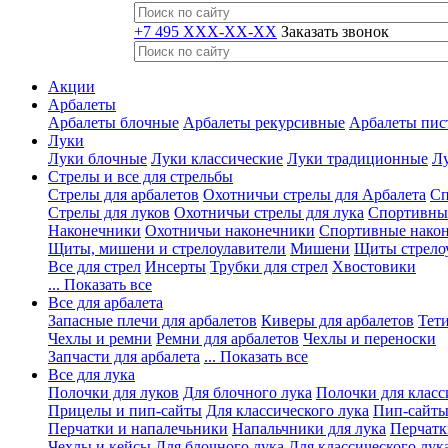
+7 495 XXX-XX-XX
Заказать звонок
Акции
Арбалеты
Арбалеты блочные
Арбалеты рекурсивные
Арбалеты пис
Луки
Луки блочные
Луки классические
Луки традиционные
Лу
Стрелы и все для стрельбы
Стрелы для арбалетов
Охотничьи стрелы для Арбалета
Сп
Стрелы для луков
Охотничьи стрелы для лука
Спортивные
Наконечники
Охотничьи наконечники
Спортивные нако
Щиты, мишени и стрелоулавители
Мишени
Щиты стрело
Все для стрел
Инсерты
Трубки для стрел
Хвостовики
... Показать все
Все для арбалета
Запасные плечи для арбалетов
Киверы для арбалетов
Тети
Чехлы и ремни
Ремни для арбалетов
Чехлы и переноски
Запчасти для арбалета
... Показать все
Все для лука
Полочки для луков
Для блочного лука
Полочки для класс
Прицелы и пип-сайты
Для классического лука
Пип-сайты
Перчатки и напалечьники
Напальчники для лука
Перчатк
Чехлы и кейсы
Для блочного лука
Для классического лук