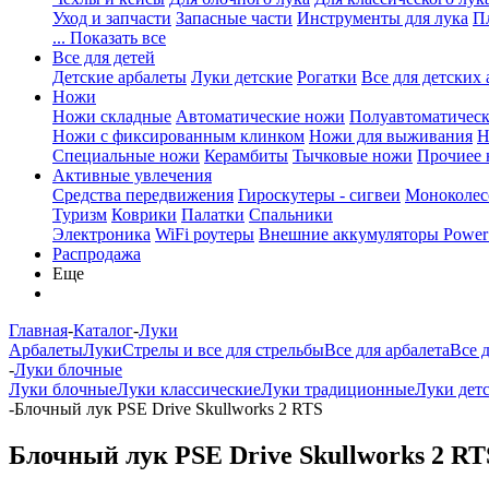
Уход и запчасти
Запасные части
Инструменты для лука
П
... Показать все
Все для детей
Детские арбалеты
Луки детские
Рогатки
Все для детских 
Ножи
Ножи складные
Автоматические ножи
Полуавтоматичес
Ножи с фиксированным клинком
Ножи для выживания
Н
Специальные ножи
Керамбиты
Тычковые ножи
Прочиее
Активные увлечения
Средства передвижения
Гироскутеры - сигвеи
Моноколес
Туризм
Коврики
Палатки
Спальники
Электроника
WiFi роутеры
Внешние аккумуляторы Power
Распродажа
Еще
Главная
-
Каталог
-
Луки
Арбалеты
Луки
Стрелы и все для стрельбы
Все для арбалета
Все 
-
Луки блочные
Луки блочные
Луки классические
Луки традиционные
Луки дет
-
Блочный лук PSE Drive Skullworks 2 RTS
Блочный лук PSE Drive Skullworks 2 RT