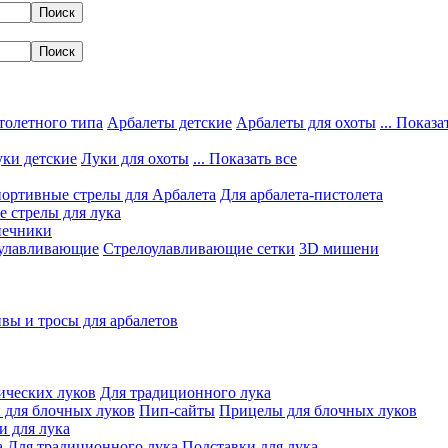
толетного типа
Арбалеты детские
Арбалеты для охоты
... Показа
ки детские
Луки для охоты
... Показать все
ортивные стрелы для Арбалета
Для арбалета-пистолета
 стрелы для лука
нечники
улавливающие
Стрелоулавливающие сетки
3D мишени
вы и тросы для арбалетов
ических луков
Для традиционного лука
 для блочных луков
Пип-сайты
Прицелы для блочных луков
и для лука
а
Для традиционного лука
Подставки для лука