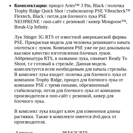
Комплектация:
прицел Aries™ 3 Pin, Black / полочка
Trophy Ridge Quick Shot / стабилизатор PSE Vibracheck™
Flextech, Black / петля для блочного лука PSE
NEOPRENE / пип-сайт с резинкой / кивер Mongoose™,
Break-Up Infinity.
Лук Stinger 3G RTS от известной американской фирмы
PSE. Прекрасная модель для человека решившего начать
охотиться с луком. Компания PSE уже не раз доказывала
высокое качество изготовления блочных луков.
Аббревиатура RTS, в названии лука, означает Ready To
Shoot, т.е готовый к стрельбе. Данная модель
комплектуется всем необходимым для начала стрельбы.
В комплект лука входит: полочка для блочного лука от
компании Trophy Ridge, прицел для блочного лука от
компании PSE с тремя пинами, обрезиненный
стабилизатор, петля для блочного лука от компании
производителя и пип-сайт с резинкой, кивер для
блочного лука.
В комплект лука входит ключ для изменения длины
растяжки. Также в комплекте имеется dvd-диск от
производителя.
Артикул
PSES3GRTS