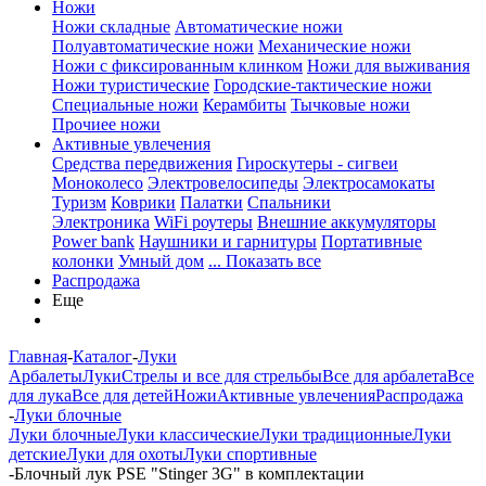
Ножи
Ножи складные
Автоматические ножи
Полуавтоматические ножи
Механические ножи
Ножи с фиксированным клинком
Ножи для выживания
Ножи туристические
Городские-тактические ножи
Специальные ножи
Керамбиты
Тычковые ножи
Прочиее ножи
Активные увлечения
Средства передвижения
Гироскутеры - сигвеи
Моноколесо
Электровелосипеды
Электросамокаты
Туризм
Коврики
Палатки
Спальники
Электроника
WiFi роутеры
Внешние аккумуляторы
Power bank
Наушники и гарнитуры
Портативные
колонки
Умный дом
... Показать все
Распродажа
Еще
Главная
-
Каталог
-
Луки
Арбалеты
Луки
Стрелы и все для стрельбы
Все для арбалета
Все
для лука
Все для детей
Ножи
Активные увлечения
Распродажа
-
Луки блочные
Луки блочные
Луки классические
Луки традиционные
Луки
детские
Луки для охоты
Луки спортивные
-
Блочный лук PSE "Stinger 3G" в комплектации