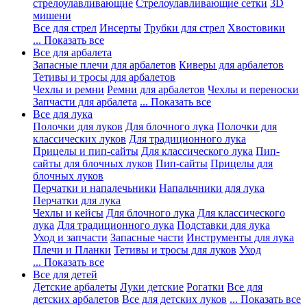
стрелоулавливающие
Стрелоулавливающие сетки
3D
мишени
Все для стрел
Инсерты
Трубки для стрел
Хвостовики
... Показать все
Все для арбалета
Запасные плечи для арбалетов
Киверы для арбалетов
Тетивы и тросы для арбалетов
Чехлы и ремни
Ремни для арбалетов
Чехлы и переноски
Запчасти для арбалета
... Показать все
Все для лука
Полочки для луков
Для блочного лука
Полочки для
классических луков
Для традиционного лука
Прицелы и пип-сайты
Для классического лука
Пип-
сайты для блочных луков
Пип-сайты
Прицелы для
блочных луков
Перчатки и напалечьники
Напальчники для лука
Перчатки для лука
Чехлы и кейсы
Для блочного лука
Для классического
лука
Для традиционного лука
Подставки для лука
Уход и запчасти
Запасные части
Инструменты для лука
Плечи и Планки
Тетивы и тросы для луков
Уход
... Показать все
Все для детей
Детские арбалеты
Луки детские
Рогатки
Все для
детских арбалетов
Все для детских луков
... Показать все