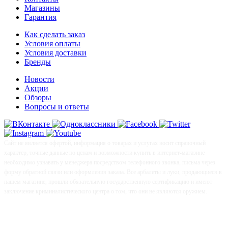
Магазины
Гарантия
Как сделать заказ
Условия оплаты
Условия доставки
Бренды
Новости
Акции
Обзоры
Вопросы и ответы
Сайт не является офертой, информация о товарах и услугах носит справочный
характер, точные данные по ценам и возможности купить в интернет-магазине
необходимо узнавать у менеджера посредством телефонного звонка, письма через
форму обратной связи или оформления заказа. Все арбалеты и луки, продающиеся в
нашем магазине, прошли обязательную государственную сертификацию и имеют
заключение криминалистического центра о том, что они не являются оружием.