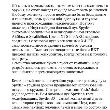
Лёгкость и компактность – важные качества охотничьего
оружия, на охоте каждая секунда может быть решающей.
Любому охотнику просто необходимо быть бесшумным
и скрытным, ведь добыча обладает чутким слухом,
намного превосходящим человеческий. Поэтому
инженеры Hoyt снабдили блочный лук Spyder
системами бесшумной и безвибрационной стрельбы
AirShox и StealthShot. Плечи XTS Pro ARC надёжно
соединены с основой лука креплениями X-LITE,
самопроизвольное отделение плечей от основы
невозможно. Высокопроизводительные блоки RKT –
предмет зависти конкурентов, всегда готовые к точному
выстрелу.
Семейство блочных луков Spyder от компании Hoyt
разрабатывалось для охоты на очень осторожных и
очень быстро перемещающихся животных.
Белохвостый олень не случайно украшает рекламу лука
Spyder – трудная добыча предполагает использование
искусного оружия. Интернет – магазин VashArbalet.ru
рад представить Вам блочный лук Spyder в трёх
модификациях: Spyder 30 – самый компактный лук за
всю историю существования компании Hoyt, один из
самых компактных блочных луков в мире по состоянию