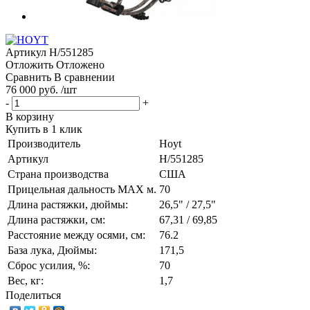
Артикул
H/551285
Отложить
Отложено
Сравнить
В сравнении
76 000 руб. /шт
-
+
В корзину
Купить в 1 клик
Производитель
Hoyt
Артикул
H/551285
Страна производства
США
Прицельная дальность MAX м.
70
Длина растяжки, дюймы:
26,5" / 27,5"
Длина растяжки, cм:
67,31 / 69,85
Расстояние между осями, см:
76.2
База лука, Дюймы:
171,5
Сброс усилия, %:
70
Вес, кг:
1,7
Поделиться