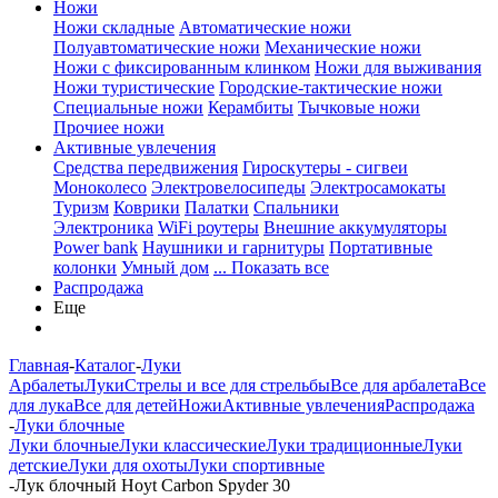
Ножи
Ножи складные
Автоматические ножи
Полуавтоматические ножи
Механические ножи
Ножи с фиксированным клинком
Ножи для выживания
Ножи туристические
Городские-тактические ножи
Специальные ножи
Керамбиты
Тычковые ножи
Прочиее ножи
Активные увлечения
Средства передвижения
Гироскутеры - сигвеи
Моноколесо
Электровелосипеды
Электросамокаты
Туризм
Коврики
Палатки
Спальники
Электроника
WiFi роутеры
Внешние аккумуляторы
Power bank
Наушники и гарнитуры
Портативные
колонки
Умный дом
... Показать все
Распродажа
Еще
Главная
-
Каталог
-
Луки
Арбалеты
Луки
Стрелы и все для стрельбы
Все для арбалета
Все
для лука
Все для детей
Ножи
Активные увлечения
Распродажа
-
Луки блочные
Луки блочные
Луки классические
Луки традиционные
Луки
детские
Луки для охоты
Луки спортивные
-
Лук блочный Hoyt Carbon Spyder 30