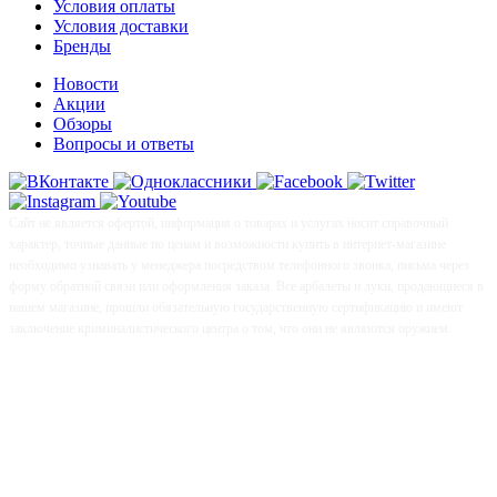
Условия оплаты
Условия доставки
Бренды
Новости
Акции
Обзоры
Вопросы и ответы
Сайт не является офертой, информация о товарах и услугах носит справочный
характер, точные данные по ценам и возможности купить в интернет-магазине
необходимо узнавать у менеджера посредством телефонного звонка, письма через
форму обратной связи или оформления заказа. Все арбалеты и луки, продающиеся в
нашем магазине, прошли обязательную государственную сертификацию и имеют
заключение криминалистического центра о том, что они не являются оружием.