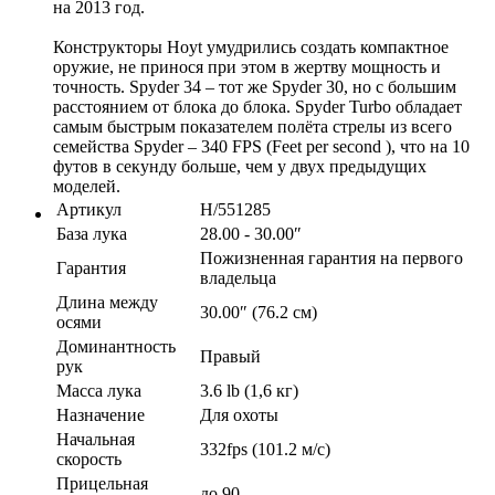
на 2013 год.
Конструкторы Hoyt умудрились создать компактное
оружие, не принося при этом в жертву мощность и
точность. Spyder 34 – тот же Spyder 30, но с большим
расстоянием от блока до блока. Spyder Turbo обладает
самым быстрым показателем полёта стрелы из всего
семейства Spyder – 340 FPS (Feet per second ), что на 10
футов в секунду больше, чем у двух предыдущих
моделей.
Артикул
H/551285
База лука
28.00 - 30.00″
Пожизненная гарантия на первого
Гарантия
владельца
Длина между
30.00″ (76.2 см)
осями
Доминантность
Правый
рук
Масса лука
3.6 lb (1,6 кг)
Назначение
Для охоты
Начальная
332fps (101.2 м/с)
скорость
Прицельная
до 90