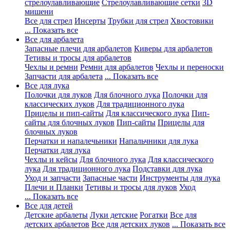
стрелоулавливающие
Стрелоулавливающие сетки
3D
мишени
Все для стрел
Инсерты
Трубки для стрел
Хвостовики
... Показать все
Все для арбалета
Запасные плечи для арбалетов
Киверы для арбалетов
Тетивы и тросы для арбалетов
Чехлы и ремни
Ремни для арбалетов
Чехлы и переноски
Запчасти для арбалета
... Показать все
Все для лука
Полочки для луков
Для блочного лука
Полочки для
классических луков
Для традиционного лука
Прицелы и пип-сайты
Для классического лука
Пип-
сайты для блочных луков
Пип-сайты
Прицелы для
блочных луков
Перчатки и напалечьники
Напальчники для лука
Перчатки для лука
Чехлы и кейсы
Для блочного лука
Для классического
лука
Для традиционного лука
Подставки для лука
Уход и запчасти
Запасные части
Инструменты для лука
Плечи и Планки
Тетивы и тросы для луков
Уход
... Показать все
Все для детей
Детские арбалеты
Луки детские
Рогатки
Все для
детских арбалетов
Все для детских луков
... Показать все