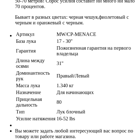
50-70 метров! Сброс усилия составит ни много ни мало
70 процентов.
Бывает в разных цветах: черная чешуя,фиолетовый с
черным и оранжевый с черным.
Артикул
MW/CP-MENACE
База лука
17 - 30''
Пожизненная гарантия на первого
Гарантия
владельца
Длина между
31''
осями
Доминантность
Правый/Левый
рук
Масса лука
1.340 кг
Назначение
Для начинающих
Прицельная
80
дальность
Тип
Лук блочный
Усилие натяжения
16-52 lbs
Вы можете задать любой интересующий вас вопрос по
товару или работе магазина.