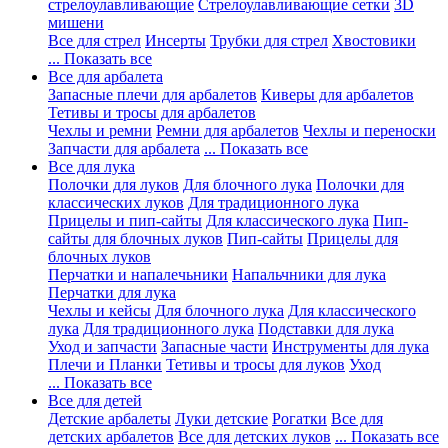
стрелоулавливающие
Стрелоулавливающие сетки
3D
мишени
Все для стрел
Инсерты
Трубки для стрел
Хвостовики
... Показать все
Все для арбалета
Запасные плечи для арбалетов
Киверы для арбалетов
Тетивы и тросы для арбалетов
Чехлы и ремни
Ремни для арбалетов
Чехлы и переноски
Запчасти для арбалета
... Показать все
Все для лука
Полочки для луков
Для блочного лука
Полочки для
классических луков
Для традиционного лука
Прицелы и пип-сайты
Для классического лука
Пип-
сайты для блочных луков
Пип-сайты
Прицелы для
блочных луков
Перчатки и напалечьники
Напальчники для лука
Перчатки для лука
Чехлы и кейсы
Для блочного лука
Для классического
лука
Для традиционного лука
Подставки для лука
Уход и запчасти
Запасные части
Инструменты для лука
Плечи и Планки
Тетивы и тросы для луков
Уход
... Показать все
Все для детей
Детские арбалеты
Луки детские
Рогатки
Все для
детских арбалетов
Все для детских луков
... Показать все