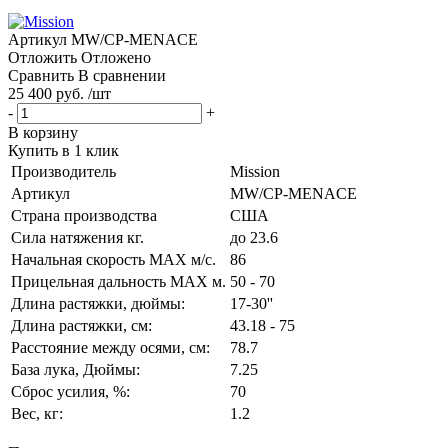
Артикул
MW/CP-MENACE
Отложить
Отложено
Сравнить
В сравнении
25 400 руб. /шт
-
+
В корзину
Купить в 1 клик
Производитель
Mission
Артикул
MW/CP-MENACE
Страна производства
США
Сила натяжения кг.
до 23.6
Начальная скорость MAX м/c.
86
Прицельная дальность MAX м.
50 - 70
Длина растяжки, дюймы:
17-30''
Длина растяжки, cм:
43.18 - 75
Расстояние между осями, см:
78.7
База лука, Дюймы:
7.25
Сброс усилия, %:
70
Вес, кг:
1.2