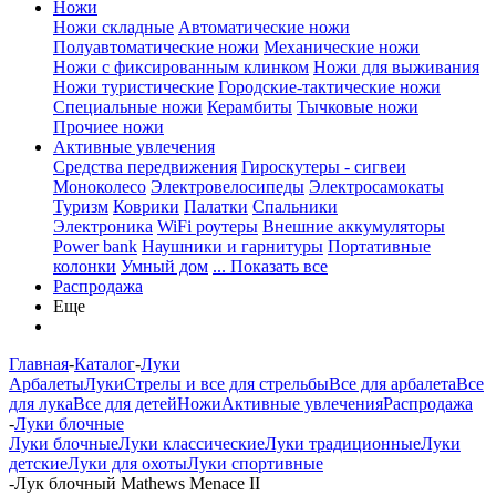
Ножи
Ножи складные
Автоматические ножи
Полуавтоматические ножи
Механические ножи
Ножи с фиксированным клинком
Ножи для выживания
Ножи туристические
Городские-тактические ножи
Специальные ножи
Керамбиты
Тычковые ножи
Прочиее ножи
Активные увлечения
Средства передвижения
Гироскутеры - сигвеи
Моноколесо
Электровелосипеды
Электросамокаты
Туризм
Коврики
Палатки
Спальники
Электроника
WiFi роутеры
Внешние аккумуляторы
Power bank
Наушники и гарнитуры
Портативные
колонки
Умный дом
... Показать все
Распродажа
Еще
Главная
-
Каталог
-
Луки
Арбалеты
Луки
Стрелы и все для стрельбы
Все для арбалета
Все
для лука
Все для детей
Ножи
Активные увлечения
Распродажа
-
Луки блочные
Луки блочные
Луки классические
Луки традиционные
Луки
детские
Луки для охоты
Луки спортивные
-
Лук блочный Mathews Menace II