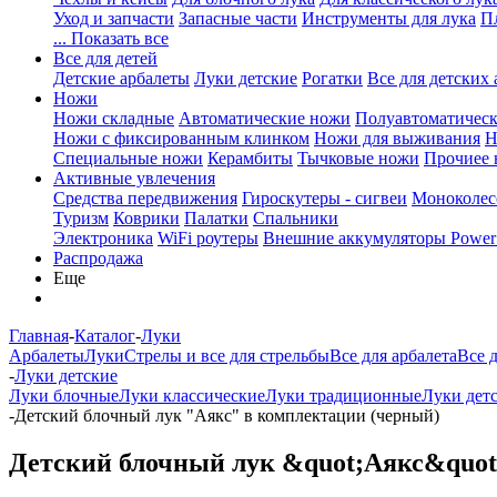
Уход и запчасти
Запасные части
Инструменты для лука
П
... Показать все
Все для детей
Детские арбалеты
Луки детские
Рогатки
Все для детских 
Ножи
Ножи складные
Автоматические ножи
Полуавтоматичес
Ножи с фиксированным клинком
Ножи для выживания
Н
Специальные ножи
Керамбиты
Тычковые ножи
Прочиее
Активные увлечения
Средства передвижения
Гироскутеры - сигвеи
Моноколес
Туризм
Коврики
Палатки
Спальники
Электроника
WiFi роутеры
Внешние аккумуляторы Power
Распродажа
Еще
Главная
-
Каталог
-
Луки
Арбалеты
Луки
Стрелы и все для стрельбы
Все для арбалета
Все 
-
Луки детские
Луки блочные
Луки классические
Луки традиционные
Луки дет
-
Детский блочный лук "Аякс" в комплектации (черный)
Детский блочный лук &quot;Аякс&quot