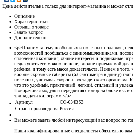
Цена действительна только для интернет-магазина и может отл
Описание
Характеристики
Отзывы о товаре
Задать вопрос
Дополнительно
<p>Поднимая тему необычных и полезных подарков, невоз
возможностей пообщаться с единомышленниками, посовето
сплоченная компания, общие интересы и подвижные игры,
ведь купить его можно по цене, вполне приемлемой для 
ребенка, и тому есть масса доказательств. Начнем в того
вообще скромные габариты (63 сантиметра в длину) таят 
полезных, учитывая скорость роста детского организма. 
что это удобный, практичный, легкий, стильный и увлек
Поворачивая модуль и передвигая стопор на блоке вы, во
тринадцати килограмм.</p>
Артикул
CO-034BS3
Страна производства
Россия
Вы можете задать любой интересующий вас вопрос по тов
Наши квалифицированные специалисты обязательно вам 