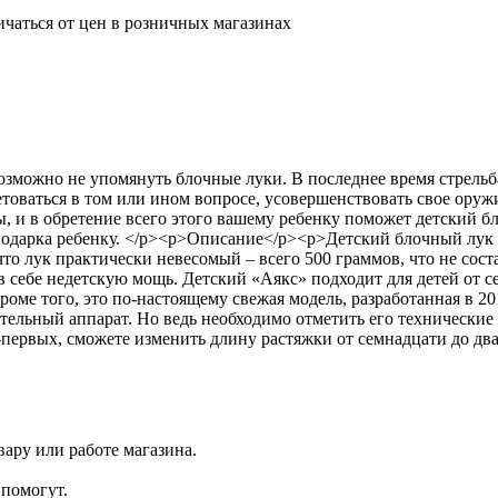
ичаться от цен в розничных магазинах
можно не упомянуть блочные луки. В последнее время стрельба 
ваться в том или ином вопросе, усовершенствовать свое оружи
 и в обретение всего этого вашему ребенку поможет детский бло
подарка ребенку. </p><p>Описание</p><p>Детский блочный лук "
, что лук практически невесомый – всего 500 граммов, что не сос
в себе недетскую мощь. Детский «Аякс» подходит для детей от 
Кроме того, это по-настоящему свежая модель, разработанная в
ательный аппарат. Но ведь необходимо отметить его техническ
-первых, сможете изменить длину растяжки от семнадцати до два
ару или работе магазина.
помогут.