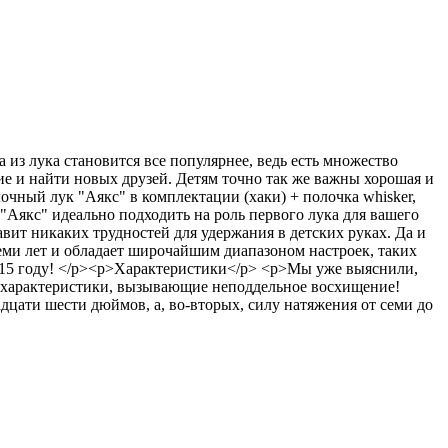
из лука становится все популярнее, ведь есть множество
е и найти новых друзей. Детям точно так же важны хорошая и
чный лук "Аякс" в комплектации (хаки) + полочка whisker,
Аякс" идеально подходить на роль первого лука для вашего
тавит никаких трудностей для удержания в детских руках. Да и
семи лет и обладает широчайшим диапазоном настроек, таких
 2015 году! </p><p>Характеристики</p> <p>Мы уже выяснили,
ие характеристики, вызывающие неподдельное восхищение!
дцати шести дюймов, а, во-вторых, силу натяжения от семи до