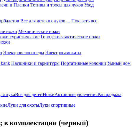
лечи и Планки
Тетивы и тросы для луков
Уход
арбалетов
Все для детских луков
... Показать все
кие ножи
Механические ножи
ожи туристические
Городские-тактические ножи
 ножи
о
Электровелосипеды
Электросамокаты
 bank
Наушники и гарнитуры
Портативные колонки
Умный дом
для лука
Все для детей
Ножи
Активные увлечения
Распродажа
ские
Луки для охоты
Луки спортивные
; в комплектации (черный)