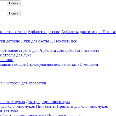
толетного типа
Арбалеты детские
Арбалеты для охоты
... Показа
ки детские
Луки для охоты
... Показать все
ортивные стрелы для Арбалета
Для арбалета-пистолета
 стрелы для лука
нечники
улавливающие
Стрелоулавливающие сетки
3D мишени
вы и тросы для арбалетов
ических луков
Для традиционного лука
 для блочных луков
Пип-сайты
Прицелы для блочных луков
и для лука
а
Для традиционного лука
Подставки для лука