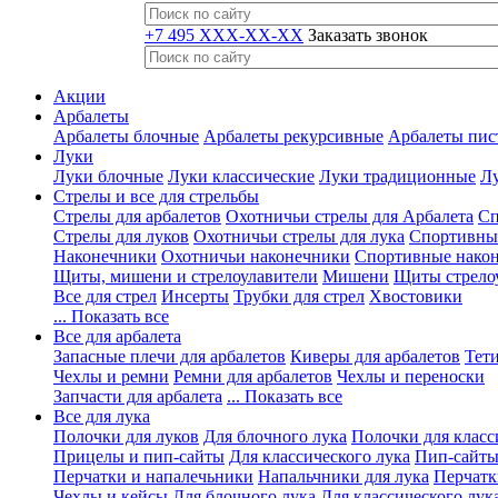
+7 495 XXX-XX-XX
Заказать звонок
Акции
Арбалеты
Арбалеты блочные
Арбалеты рекурсивные
Арбалеты пис
Луки
Луки блочные
Луки классические
Луки традиционные
Лу
Стрелы и все для стрельбы
Стрелы для арбалетов
Охотничьи стрелы для Арбалета
Сп
Стрелы для луков
Охотничьи стрелы для лука
Спортивные
Наконечники
Охотничьи наконечники
Спортивные нако
Щиты, мишени и стрелоулавители
Мишени
Щиты стрело
Все для стрел
Инсерты
Трубки для стрел
Хвостовики
... Показать все
Все для арбалета
Запасные плечи для арбалетов
Киверы для арбалетов
Тети
Чехлы и ремни
Ремни для арбалетов
Чехлы и переноски
Запчасти для арбалета
... Показать все
Все для лука
Полочки для луков
Для блочного лука
Полочки для класс
Прицелы и пип-сайты
Для классического лука
Пип-сайты
Перчатки и напалечьники
Напальчники для лука
Перчатк
Чехлы и кейсы
Для блочного лука
Для классического лук