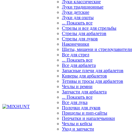
Луки классические
Луки традиционные
Луки детские
Луки для охоты
... Показать все
Стрелы и все для стрельбы
Стрелы для арбалетов
Стрелы для луков
Наконечники
Щиты, мишени и стрелоулавители
Все для стрел
... Показать все
Все для арбалета
Запасные плечи для арбалетов
Киверы для арбалетов
Тетивы и тросы для арбалетов
Чехлы и ремни
Запчасти для арбалета
... Показать все
Все для лука
Полочки для луков
Прицелы и пип-сайты
Перчатки и напалечьники
Чехлы и кейсы
Уход и запчасти