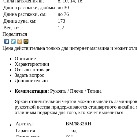
Сила натяжения кг.
8, 10, 14, 16.
Длина растяжки, дюймы:
до 30
Длина растяжки, cм:
до 76
Длина лука, см:
173
Вес, кг:
1,2
Поделиться
Цена действительна только для интернет-магазина и может отл
Описание
Характеристики
Отзывы о товаре
Задать вопрос
Дополнительно
Комплектация:
Рукоять / Плечи / Тетива
Яркой отличительной чертой можно выделить ламинирова
рукояткой всегда придерживаются стандартного дизайна 
отличным подарком для того, кто хочет выделиться
Артикул
BM/6832RH
Гарантия
1 год