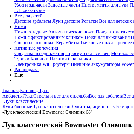
Уход и запчасти
Запасные части
Инструменты для лука
П
... Показать все
Все для детей
Детские арбалеты
Луки детские
Рогатки
Все для детских 
Ножи
Ножи складные
Автоматические ножи
Полуавтоматичес
Ножи с фиксированным клинком
Ножи для выживания
Н
Специальные ножи
Керамбиты
Тычковые ножи
Прочиее
Активные увлечения
Средства передвижения
Гироскутеры - сигвеи
Моноколес
Туризм
Коврики
Палатки
Спальники
Электроника
WiFi роутеры
Внешние аккумуляторы Power
Распродажа
Еще
Главная
-
Каталог
-
Луки
Арбалеты
Луки
Стрелы и все для стрельбы
Все для арбалета
Все 
-
Луки классические
Луки блочные
Луки классические
Луки традиционные
Луки дет
-
Лук классический Bowmaster Олимпик 68"
Лук классический Bowmaster Олимпик 