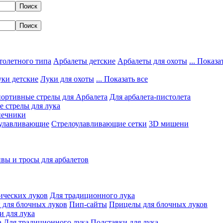
толетного типа
Арбалеты детские
Арбалеты для охоты
... Показа
ки детские
Луки для охоты
... Показать все
ортивные стрелы для Арбалета
Для арбалета-пистолета
 стрелы для лука
нечники
улавливающие
Стрелоулавливающие сетки
3D мишени
вы и тросы для арбалетов
ических луков
Для традиционного лука
 для блочных луков
Пип-сайты
Прицелы для блочных луков
и для лука
а
Для традиционного лука
Подставки для лука