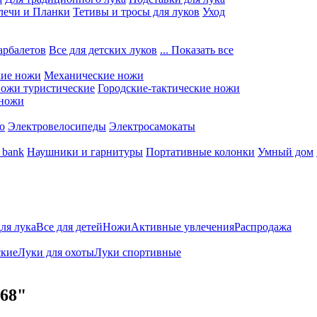
лечи и Планки
Тетивы и тросы для луков
Уход
арбалетов
Все для детских луков
... Показать все
кие ножи
Механические ножи
ожи туристические
Городские-тактические ножи
 ножи
о
Электровелосипеды
Электросамокаты
 bank
Наушники и гарнитуры
Портативные колонки
Умный дом
для лука
Все для детей
Ножи
Активные увлечения
Распродажа
ские
Луки для охоты
Луки спортивные
68"