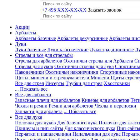
+7 495 XXX-XX-XX
Заказать звонок
Акции
Арбалеты
Арбалеты блочные
Арбалеты рекурсивные
Арбалеты пис
Луки
Луки блочные
Луки классические
Луки традиционные
Лу
Стрелы и все для стрельбы
Стрелы для арбалетов
Охотничьи стрелы для Арбалета
Сп
Стрелы для луков
Охотничьи стрелы для лука
Спортивные
Наконечники
Охотничьи наконечники
Спортивные нако
Щиты, мишени и стрелоулавители
Мишени
Щиты стрело
Все для стрел
Инсерты
Трубки для стрел
Хвостовики
... Показать все
Все для арбалета
Запасные плечи для арбалетов
Киверы для арбалетов
Тети
Чехлы и ремни
Ремни для арбалетов
Чехлы и переноски
Запчасти для арбалета
... Показать все
Все для лука
Полочки для луков
Для блочного лука
Полочки для класс
Прицелы и пип-сайты
Для классического лука
Пип-сайты
Перчатки и напалечьники
Напальчники для лука
Перчатк
Чехлы и кейсы
Для блочного лука
Для классического лук