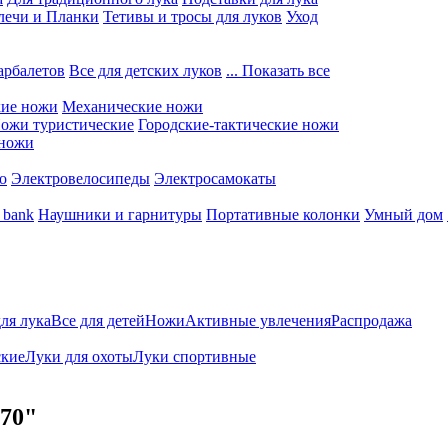
лечи и Планки
Тетивы и тросы для луков
Уход
арбалетов
Все для детских луков
... Показать все
кие ножи
Механические ножи
ожи туристические
Городские-тактические ножи
 ножи
о
Электровелосипеды
Электросамокаты
 bank
Наушники и гарнитуры
Портативные колонки
Умный дом
для лука
Все для детей
Ножи
Активные увлечения
Распродажа
ские
Луки для охоты
Луки спортивные
70"