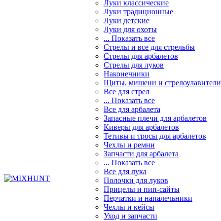
Луки классические
Луки традиционные
Луки детские
Луки для охоты
... Показать все
Стрелы и все для стрельбы
Стрелы для арбалетов
Стрелы для луков
Наконечники
Щиты, мишени и стрелоулавители
Все для стрел
... Показать все
Все для арбалета
Запасные плечи для арбалетов
Киверы для арбалетов
Тетивы и тросы для арбалетов
Чехлы и ремни
Запчасти для арбалета
... Показать все
Все для лука
Полочки для луков
Прицелы и пип-сайты
Перчатки и напалечьники
Чехлы и кейсы
Уход и запчасти