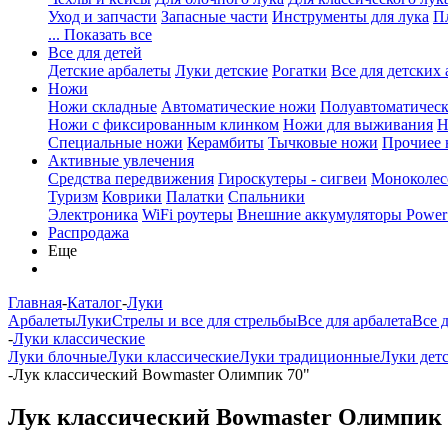
Уход и запчасти
Запасные части
Инструменты для лука
П
... Показать все
Все для детей
Детские арбалеты
Луки детские
Рогатки
Все для детских 
Ножи
Ножи складные
Автоматические ножи
Полуавтоматичес
Ножи с фиксированным клинком
Ножи для выживания
Н
Специальные ножи
Керамбиты
Тычковые ножи
Прочиее
Активные увлечения
Средства передвижения
Гироскутеры - сигвеи
Моноколес
Туризм
Коврики
Палатки
Спальники
Электроника
WiFi роутеры
Внешние аккумуляторы Power
Распродажа
Еще
Главная
-
Каталог
-
Луки
Арбалеты
Луки
Стрелы и все для стрельбы
Все для арбалета
Все 
-
Луки классические
Луки блочные
Луки классические
Луки традиционные
Луки дет
-
Лук классический Bowmaster Олимпик 70"
Лук классический Bowmaster Олимпик 