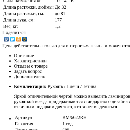
Сила натяжения кг.
10, 14, 16.
Длина растяжки, дюймы:
До 32
Длина растяжки, cм:
до 81
Длина лука, см:
177
Вес, кг:
1,2
Поделиться
Цена действительна только для интернет-магазина и может отл
Описание
Характеристики
Отзывы о товаре
Задать вопрос
Дополнительно
Комплектация:
Рукоять / Плечи / Тетива
Яркой отличительной чертой можно выделить ламинирова
рукояткой всегда придерживаются стандартного дизайна 
отличным подарком для того, кто хочет выделиться
Артикул
BM/6622RH
Гарантия
1 год