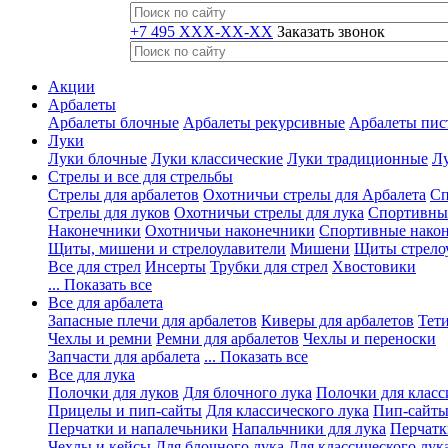
+7 495 XXX-XX-XX
Заказать звонок
Акции
Арбалеты
Арбалеты блочные
Арбалеты рекурсивные
Арбалеты пис
Луки
Луки блочные
Луки классические
Луки традиционные
Лу
Стрелы и все для стрельбы
Стрелы для арбалетов
Охотничьи стрелы для Арбалета
Сп
Стрелы для луков
Охотничьи стрелы для лука
Спортивные
Наконечники
Охотничьи наконечники
Спортивные нако
Щиты, мишени и стрелоулавители
Мишени
Щиты стрело
Все для стрел
Инсерты
Трубки для стрел
Хвостовики
... Показать все
Все для арбалета
Запасные плечи для арбалетов
Киверы для арбалетов
Тети
Чехлы и ремни
Ремни для арбалетов
Чехлы и переноски
Запчасти для арбалета
... Показать все
Все для лука
Полочки для луков
Для блочного лука
Полочки для класс
Прицелы и пип-сайты
Для классического лука
Пип-сайты
Перчатки и напалечьники
Напальчники для лука
Перчатк
Чехлы и кейсы
Для блочного лука
Для классического лук