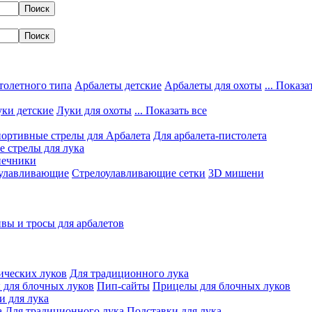
толетного типа
Арбалеты детские
Арбалеты для охоты
... Показа
ки детские
Луки для охоты
... Показать все
ортивные стрелы для Арбалета
Для арбалета-пистолета
 стрелы для лука
нечники
улавливающие
Стрелоулавливающие сетки
3D мишени
вы и тросы для арбалетов
ических луков
Для традиционного лука
 для блочных луков
Пип-сайты
Прицелы для блочных луков
и для лука
а
Для традиционного лука
Подставки для лука