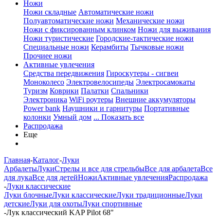
Ножи
Ножи складные
Автоматические ножи
Полуавтоматические ножи
Механические ножи
Ножи с фиксированным клинком
Ножи для выживания
Ножи туристические
Городские-тактические ножи
Специальные ножи
Керамбиты
Тычковые ножи
Прочиее ножи
Активные увлечения
Средства передвижения
Гироскутеры - сигвеи
Моноколесо
Электровелосипеды
Электросамокаты
Туризм
Коврики
Палатки
Спальники
Электроника
WiFi роутеры
Внешние аккумуляторы
Power bank
Наушники и гарнитуры
Портативные
колонки
Умный дом
... Показать все
Распродажа
Еще
Главная
-
Каталог
-
Луки
Арбалеты
Луки
Стрелы и все для стрельбы
Все для арбалета
Все
для лука
Все для детей
Ножи
Активные увлечения
Распродажа
-
Луки классические
Луки блочные
Луки классические
Луки традиционные
Луки
детские
Луки для охоты
Луки спортивные
-
Лук классический KAP Pilot 68"