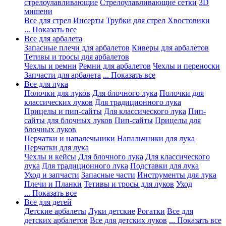
стрелоулавливающие
Стрелоулавливающие сетки
3D
мишени
Все для стрел
Инсерты
Трубки для стрел
Хвостовики
... Показать все
Все для арбалета
Запасные плечи для арбалетов
Киверы для арбалетов
Тетивы и тросы для арбалетов
Чехлы и ремни
Ремни для арбалетов
Чехлы и переноски
Запчасти для арбалета
... Показать все
Все для лука
Полочки для луков
Для блочного лука
Полочки для
классических луков
Для традиционного лука
Прицелы и пип-сайты
Для классического лука
Пип-
сайты для блочных луков
Пип-сайты
Прицелы для
блочных луков
Перчатки и напалечьники
Напальчники для лука
Перчатки для лука
Чехлы и кейсы
Для блочного лука
Для классического
лука
Для традиционного лука
Подставки для лука
Уход и запчасти
Запасные части
Инструменты для лука
Плечи и Планки
Тетивы и тросы для луков
Уход
... Показать все
Все для детей
Детские арбалеты
Луки детские
Рогатки
Все для
детских арбалетов
Все для детских луков
... Показать все