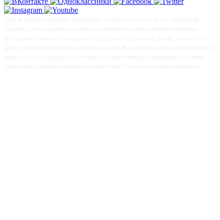
Сайт не является офертой, информация о товарах и услугах носит справочный
характер, точные данные по ценам и возможности купить в интернет-магазине
необходимо узнавать у менеджера посредством телефонного звонка, письма через
форму обратной связи или оформления заказа. Все арбалеты и луки, продающиеся в
нашем магазине, прошли обязательную государственную сертификацию и имеют
заключение криминалистического центра о том, что они не являются оружием.