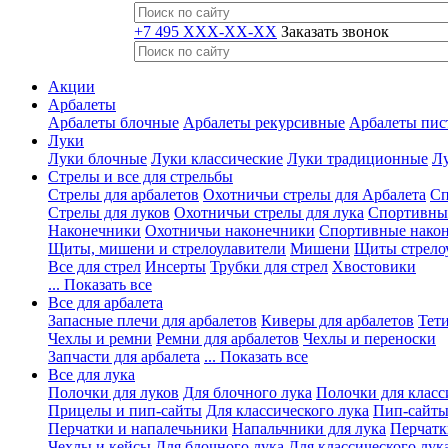
+7 495 XXX-XX-XX
Заказать звонок
Акции
Арбалеты
Арбалеты блочные
Арбалеты рекурсивные
Арбалеты пис
Луки
Луки блочные
Луки классические
Луки традиционные
Лу
Стрелы и все для стрельбы
Стрелы для арбалетов
Охотничьи стрелы для Арбалета
Сп
Стрелы для луков
Охотничьи стрелы для лука
Спортивные
Наконечники
Охотничьи наконечники
Спортивные нако
Щиты, мишени и стрелоулавители
Мишени
Щиты стрело
Все для стрел
Инсерты
Трубки для стрел
Хвостовики
... Показать все
Все для арбалета
Запасные плечи для арбалетов
Киверы для арбалетов
Тети
Чехлы и ремни
Ремни для арбалетов
Чехлы и переноски
Запчасти для арбалета
... Показать все
Все для лука
Полочки для луков
Для блочного лука
Полочки для класс
Прицелы и пип-сайты
Для классического лука
Пип-сайты
Перчатки и напалечьники
Напальчники для лука
Перчатк
Чехлы и кейсы
Для блочного лука
Для классического лук