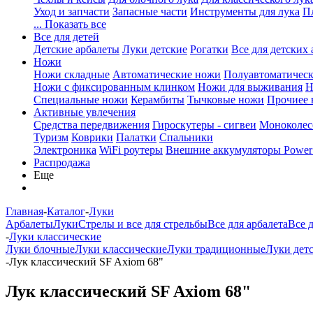
Уход и запчасти
Запасные части
Инструменты для лука
П
... Показать все
Все для детей
Детские арбалеты
Луки детские
Рогатки
Все для детских 
Ножи
Ножи складные
Автоматические ножи
Полуавтоматичес
Ножи с фиксированным клинком
Ножи для выживания
Н
Специальные ножи
Керамбиты
Тычковые ножи
Прочиее
Активные увлечения
Средства передвижения
Гироскутеры - сигвеи
Моноколес
Туризм
Коврики
Палатки
Спальники
Электроника
WiFi роутеры
Внешние аккумуляторы Power
Распродажа
Еще
Главная
-
Каталог
-
Луки
Арбалеты
Луки
Стрелы и все для стрельбы
Все для арбалета
Все 
-
Луки классические
Луки блочные
Луки классические
Луки традиционные
Луки дет
-
Лук классический SF Axiom 68"
Лук классический SF Axiom 68"