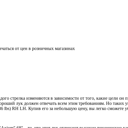
ичаться от цен в розничных магазинах
ого стрелка изменяются в зависимости от того, какие цели он 
хороший лук должен отвечать всем этим требованиям. Но таких у
6 lbs) RH LH. Купив его за небольшую цену, вы легко сможете у
Axiom" 68" – то, что этот лук отличают высокие технические х