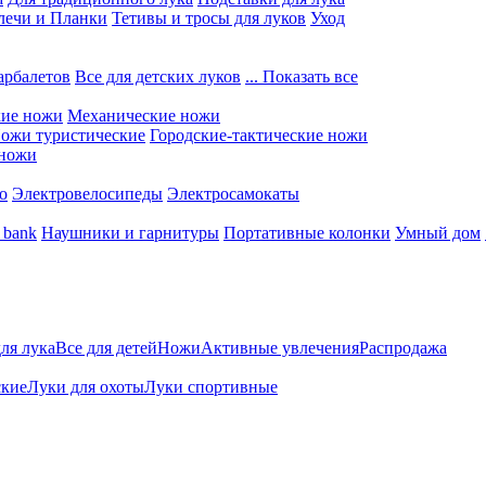
лечи и Планки
Тетивы и тросы для луков
Уход
арбалетов
Все для детских луков
... Показать все
кие ножи
Механические ножи
ожи туристические
Городские-тактические ножи
 ножи
о
Электровелосипеды
Электросамокаты
 bank
Наушники и гарнитуры
Портативные колонки
Умный дом
для лука
Все для детей
Ножи
Активные увлечения
Распродажа
ские
Луки для охоты
Луки спортивные