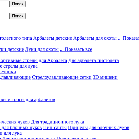
толетного типа
Арбалеты детские
Арбалеты для охоты
... Показа
ки детские
Луки для охоты
... Показать все
ортивные стрелы для Арбалета
Для арбалета-пистолета
 стрелы для лука
нечники
улавливающие
Стрелоулавливающие сетки
3D мишени
вы и тросы для арбалетов
ических луков
Для традиционного лука
 для блочных луков
Пип-сайты
Прицелы для блочных луков
и для лука
а
Для традиционного лука
Подставки для лука