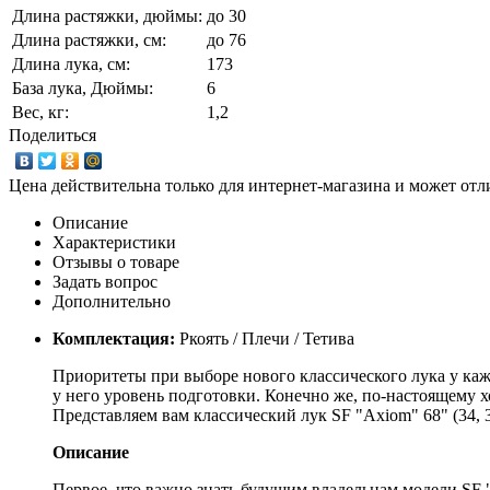
Длина растяжки, дюймы:
до 30
Длина растяжки, cм:
до 76
Длина лука, см:
173
База лука, Дюймы:
6
Вес, кг:
1,2
Поделиться
Цена действительна только для интернет-магазина и может отл
Описание
Характеристики
Отзывы о товаре
Задать вопрос
Дополнительно
Комплектация:
Ркоять / Плечи / Тетива
Приоритеты при выборе нового классического лука у кажд
у него уровень подготовки. Конечно же, по-настоящему 
Представляем вам классический лук SF "Axiom" 68" (34, 3
Описание
Первое, что важно знать будущим владельцам модели SF "