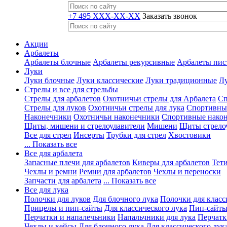
+7 495 XXX-XX-XX
Заказать звонок
Акции
Арбалеты
Арбалеты блочные
Арбалеты рекурсивные
Арбалеты пис
Луки
Луки блочные
Луки классические
Луки традиционные
Лу
Стрелы и все для стрельбы
Стрелы для арбалетов
Охотничьи стрелы для Арбалета
Сп
Стрелы для луков
Охотничьи стрелы для лука
Спортивные
Наконечники
Охотничьи наконечники
Спортивные нако
Щиты, мишени и стрелоулавители
Мишени
Щиты стрело
Все для стрел
Инсерты
Трубки для стрел
Хвостовики
... Показать все
Все для арбалета
Запасные плечи для арбалетов
Киверы для арбалетов
Тети
Чехлы и ремни
Ремни для арбалетов
Чехлы и переноски
Запчасти для арбалета
... Показать все
Все для лука
Полочки для луков
Для блочного лука
Полочки для класс
Прицелы и пип-сайты
Для классического лука
Пип-сайты
Перчатки и напалечьники
Напальчники для лука
Перчатк
Чехлы и кейсы
Для блочного лука
Для классического лук