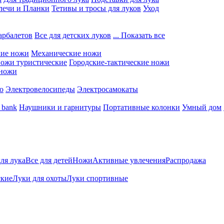
лечи и Планки
Тетивы и тросы для луков
Уход
арбалетов
Все для детских луков
... Показать все
кие ножи
Механические ножи
ожи туристические
Городские-тактические ножи
 ножи
о
Электровелосипеды
Электросамокаты
 bank
Наушники и гарнитуры
Портативные колонки
Умный дом
для лука
Все для детей
Ножи
Активные увлечения
Распродажа
ские
Луки для охоты
Луки спортивные