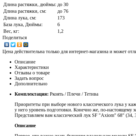
Длина растяжки, дюймы:
до 30
Длина растяжки, cм:
до 76
Длина лука, см:
173
База лука, Дюймы:
6
Вес, кг:
1,2
Поделиться
Цена действительна только для интернет-магазина и может отл
Описание
Характеристики
Отзывы о товаре
Задать вопрос
Дополнительно
Комплектация:
Ркоять / Плечи / Тетива
Приоритеты при выборе нового классического лука у кажд
у него уровень подготовки. Конечно же, по-настоящему 
Представляем вам классический лук SF "Axiom" 68" (34, 3
Описание
Первое, что важно знать будущим владельцам модели SF "