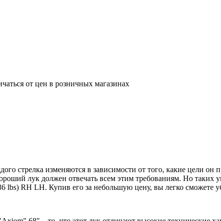
ичаться от цен в розничных магазинах
ого стрелка изменяются в зависимости от того, какие цели он 
хороший лук должен отвечать всем этим требованиям. Но таких у
6 lbs) RH LH. Купив его за небольшую цену, вы легко сможете у
Axiom" 68" – то, что этот лук отличают высокие технические х