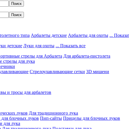
толетного типа
Арбалеты детские
Арбалеты для охоты
... Показа
ки детские
Луки для охоты
... Показать все
ортивные стрелы для Арбалета
Для арбалета-пистолета
 стрелы для лука
нечники
улавливающие
Стрелоулавливающие сетки
3D мишени
вы и тросы для арбалетов
ических луков
Для традиционного лука
 для блочных луков
Пип-сайты
Прицелы для блочных луков
и для лука
а
Для традиционного лука
Подставки для лука