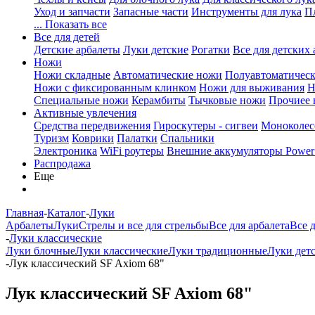
Уход и запчасти
Запасные части
Инструменты для лука
П
... Показать все
Все для детей
Детские арбалеты
Луки детские
Рогатки
Все для детских 
Ножи
Ножи складные
Автоматические ножи
Полуавтоматичес
Ножи с фиксированным клинком
Ножи для выживания
Н
Специальные ножи
Керамбиты
Тычковые ножи
Прочиее
Активные увлечения
Средства передвижения
Гироскутеры - сигвеи
Моноколес
Туризм
Коврики
Палатки
Спальники
Электроника
WiFi роутеры
Внешние аккумуляторы Power
Распродажа
Еще
Главная
-
Каталог
-
Луки
Арбалеты
Луки
Стрелы и все для стрельбы
Все для арбалета
Все 
-
Луки классические
Луки блочные
Луки классические
Луки традиционные
Луки дет
-
Лук классический SF Axiom 68"
Лук классический SF Axiom 68"