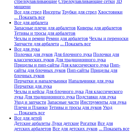
стрелоулавливающие
Стрелоулавливающие сетки
3D
мишени
Все для стрел
Инсерты
Трубки для стрел
Хвостовики
... Показать все
Все для арбалета
Запасные плечи для арбалетов
Киверы для арбалетов
Тетивы и тросы для арбалетов
Чехлы и ремни
Ремни для арбалетов
Чехлы и переноски
Запчасти для арбалета
... Показать все
Все для лука
Полочки для луков
Для блочного лука
Полочки для
классических луков
Для традиционного лука
Прицелы и пип-сайты
Для классического лука
Пип-
сайты для блочных луков
Пип-сайты
Прицелы для
блочных луков
Перчатки и напалечьники
Напальчники для лука
Перчатки для лука
Чехлы и кейсы
Для блочного лука
Для классического
лука
Для традиционного лука
Подставки для лука
Уход и запчасти
Запасные части
Инструменты для лука
Плечи и Планки
Тетивы и тросы для луков
Уход
... Показать все
Все для детей
Детские арбалеты
Луки детские
Рогатки
Все для
детских арбалетов
Все для детских луков
... Показать все