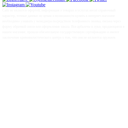
Сайт не является офертой, информация о товарах и услугах носит справочный
характер, точные данные по ценам и возможности купить в интернет-магазине
необходимо узнавать у менеджера посредством телефонного звонка, письма через
форму обратной связи или оформления заказа. Все арбалеты и луки, продающиеся в
нашем магазине, прошли обязательную государственную сертификацию и имеют
заключение криминалистического центра о том, что они не являются оружием.