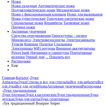
Ножи
Ножи складные
Автоматические ножи
Полуавтоматические ножи
Механические ножи
Ножи с фиксированным клинком
Ножи для выживания
Ножи туристические
Городские-тактические ножи
Специальные ножи
Керамбиты
Тычковые ножи
Прочиее ножи
Активные увлечения
Средства передвижения
Гироскутеры - сигвеи
Моноколесо
Электровелосипеды
Электросамокаты
Туризм
Коврики
Палатки
Спальники
Электроника
WiFi роутеры
Внешние аккумуляторы
Power bank
Наушники и гарнитуры
Портативные
колонки
Умный дом
... Показать все
Распродажа
Еще
Главная
-
Каталог
-
Луки
Арбалеты
Луки
Стрелы и все для стрельбы
Все для арбалета
Все
для лука
Все для детей
Ножи
Активные увлечения
Распродажа
-
Луки традиционные
Луки блочные
Луки классические
Луки традиционные
Луки
детские
Луки для охоты
Луки спортивные
-
Лук традиционный Bearpaw Sniper