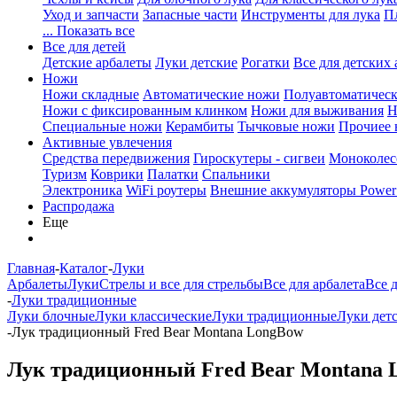
Уход и запчасти
Запасные части
Инструменты для лука
П
... Показать все
Все для детей
Детские арбалеты
Луки детские
Рогатки
Все для детских 
Ножи
Ножи складные
Автоматические ножи
Полуавтоматичес
Ножи с фиксированным клинком
Ножи для выживания
Н
Специальные ножи
Керамбиты
Тычковые ножи
Прочиее
Активные увлечения
Средства передвижения
Гироскутеры - сигвеи
Моноколес
Туризм
Коврики
Палатки
Спальники
Электроника
WiFi роутеры
Внешние аккумуляторы Power
Распродажа
Еще
Главная
-
Каталог
-
Луки
Арбалеты
Луки
Стрелы и все для стрельбы
Все для арбалета
Все 
-
Луки традиционные
Луки блочные
Луки классические
Луки традиционные
Луки дет
-
Лук традиционный Fred Bear Montana LongBow
Лук традиционный Fred Bear Montana 