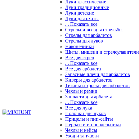
Луки классические
Луки традиционные
Луки детские
Луки для охоты
... Показать все
Стрелы и все для стрельбы
Стрелы для арбалетов
Стрелы для луков
Наконечники
Щиты, мишени и стрелоулавители
Все для стрел
... Показать все
Все для арбалета
Запасные плечи для арбалетов
Киверы для арбалетов
Тетивы и тросы для арбалетов
Чехлы и ремни
Запчасти для арбалета
... Показать все
Все для лука
Полочки для луков
Прицелы и пип-сайты
Перчатки и напалечьники
Чехлы и кейсы
Уход и запчасти