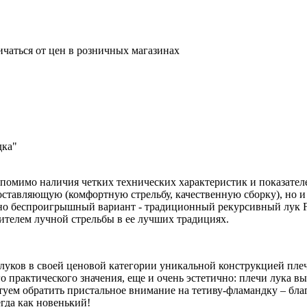
ичаться от цен в розничных магазинах
дка"
омимо наличия четких технических характеристик и показателей
оставляющую (комфортную стрельбу, качественную сборку), но и
о беспроигрышный вариант - традиционный рекурсивный лук Fr
ителем лучной стрельбы в ее лучших традициях.
х луков в своей ценовой категории уникальной конструкцией п
 практического значения, еще и очень эстетично: плечи лука в
уем обратить пристальное внимание на тетиву-фламандку – бл
егда как новенький!