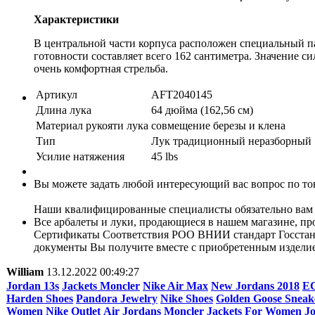
Характеристики
В центральной части корпуса расположен специальный па
готовности составляет всего 162 сантиметра. Значение 
очень комфортная стрельба.
Артикул
AFT2040145
Длина лука
64 дюйма (162,56 см)
Материал рукояти лука
совмещение березы и клена
Тип
Лук традиционный неразборный
Усилие натяжения
45 lbs
Вы можете задать любой интересующий вас вопрос по тов
Наши квалифицированные специалисты обязательно вам 
Все арбалеты и луки, продающиеся в нашем магазине, 
Сертификаты Соответствия РОО ВНИИ стандарт Госстанда
документы Вы получите вместе с приобретенным издели
William
13.12.2022 00:49:27
Jordan 13s
Jackets Moncler
Nike Air Max
New Jordans 2018
E
Harden Shoes
Pandora Jewelry
Nike Shoes
Golden Goose Sneake
Women
Nike Outlet
Air Jordans
Moncler Jackets For Women
Jo