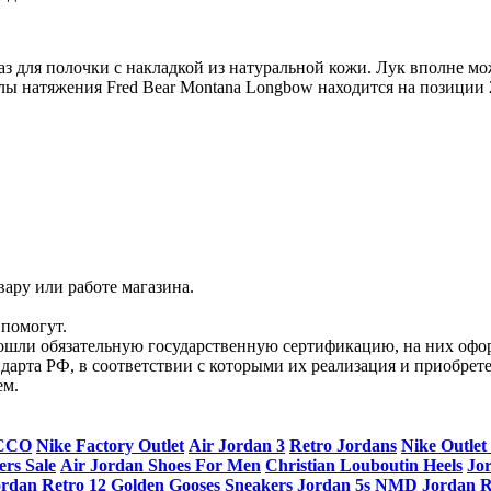
з для полочки с накладкой из натуральной кожи. Лук вполне мо
силы натяжения Fred Bear Montana Longbow находится на позици
ару или работе магазина.
помогут.
прошли обязательную государственную сертификацию, на них 
рта РФ, в соответствии с которыми их реализация и приобрет
ем.
CCO
Nike Factory Outlet
Air Jordan 3
Retro Jordans
Nike Outlet
rs Sale
Air Jordan Shoes For Men
Christian Louboutin Heels
Jo
rdan Retro 12
Golden Gooses Sneakers
Jordan 5s
NMD
Jordan R