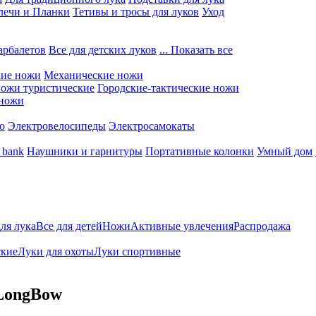
лечи и Планки
Тетивы и тросы для луков
Уход
арбалетов
Все для детских луков
... Показать все
кие ножи
Механические ножи
ожи туристические
Городские-тактические ножи
 ножи
о
Электровелосипеды
Электросамокаты
 bank
Наушники и гарнитуры
Портативные колонки
Умный дом
для лука
Все для детей
Ножи
Активные увлечения
Распродажа
ские
Луки для охоты
Луки спортивные
LongBow