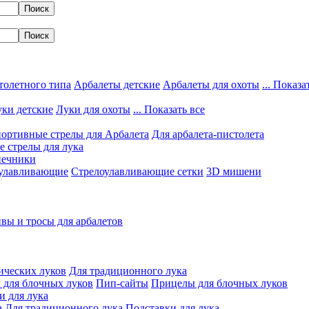
толетного типа
Арбалеты детские
Арбалеты для охоты
... Показа
ки детские
Луки для охоты
... Показать все
ортивные стрелы для Арбалета
Для арбалета-пистолета
 стрелы для лука
нечники
улавливающие
Стрелоулавливающие сетки
3D мишени
вы и тросы для арбалетов
ических луков
Для традиционного лука
 для блочных луков
Пип-сайты
Прицелы для блочных луков
и для лука
а
Для традиционного лука
Подставки для лука