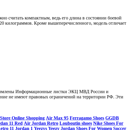
жно считать компактным, ведь его длина в состоянии боевой
и 20 килограммов. Кроме вышеперечисленного, модель отличает
оформлены Информационные листки ЭКЦ МВД России и
ение не имеют правовых ограничений на территории РФ. Эти
 Store Online Shopping
Air Max 95
Ferragamo Shoes
GGDB
rdan 11 Red
Air Jordan Retro
Louboutin shoes
Nike Shoes For
etro 11
Jordan 1
Yeezys
Yeezy
Jordan Shoes For Women
Soccer