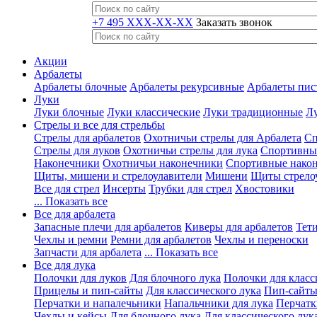
+7 495 XXX-XX-XX
Заказать звонок
Акции
Арбалеты
Арбалеты блочные
Арбалеты рекурсивные
Арбалеты пис
Луки
Луки блочные
Луки классические
Луки традиционные
Лу
Стрелы и все для стрельбы
Стрелы для арбалетов
Охотничьи стрелы для Арбалета
Сп
Стрелы для луков
Охотничьи стрелы для лука
Спортивные
Наконечники
Охотничьи наконечники
Спортивные нако
Щиты, мишени и стрелоулавители
Мишени
Щиты стрело
Все для стрел
Инсерты
Трубки для стрел
Хвостовики
... Показать все
Все для арбалета
Запасные плечи для арбалетов
Киверы для арбалетов
Тети
Чехлы и ремни
Ремни для арбалетов
Чехлы и переноски
Запчасти для арбалета
... Показать все
Все для лука
Полочки для луков
Для блочного лука
Полочки для класс
Прицелы и пип-сайты
Для классического лука
Пип-сайты
Перчатки и напалечьники
Напальчники для лука
Перчатк
Чехлы и кейсы
Для блочного лука
Для классического лук