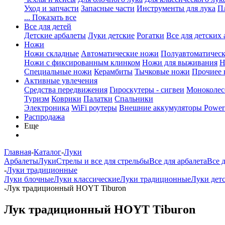
Уход и запчасти
Запасные части
Инструменты для лука
П
... Показать все
Все для детей
Детские арбалеты
Луки детские
Рогатки
Все для детских 
Ножи
Ножи складные
Автоматические ножи
Полуавтоматичес
Ножи с фиксированным клинком
Ножи для выживания
Н
Специальные ножи
Керамбиты
Тычковые ножи
Прочиее
Активные увлечения
Средства передвижения
Гироскутеры - сигвеи
Моноколес
Туризм
Коврики
Палатки
Спальники
Электроника
WiFi роутеры
Внешние аккумуляторы Power
Распродажа
Еще
Главная
-
Каталог
-
Луки
Арбалеты
Луки
Стрелы и все для стрельбы
Все для арбалета
Все 
-
Луки традиционные
Луки блочные
Луки классические
Луки традиционные
Луки дет
-
Лук традиционный HOYT Tiburon
Лук традиционный HOYT Tiburon