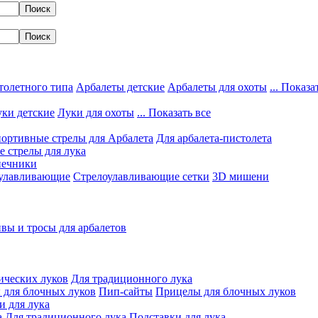
толетного типа
Арбалеты детские
Арбалеты для охоты
... Показа
ки детские
Луки для охоты
... Показать все
ортивные стрелы для Арбалета
Для арбалета-пистолета
 стрелы для лука
нечники
улавливающие
Стрелоулавливающие сетки
3D мишени
вы и тросы для арбалетов
ических луков
Для традиционного лука
 для блочных луков
Пип-сайты
Прицелы для блочных луков
и для лука
а
Для традиционного лука
Подставки для лука