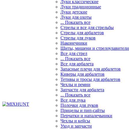
Луки классические
Луки традиционные
Луки детские
Луки для охоты
... Показать все
Стрелы и все для стрельбы
Стрелы для арбалетов
Стрелы для луков
Наконечники
Щиты, мишени и стрелоулавители
Все для стрел
... Показать все
Все для арбалета
Запасные плечи для арбалетов
Киверы для арбалетов
Тетивы и тросы для арбалетов
Чехлы и ремни
Запчасти для арбалета
... Показать все
Все для лука
Полочки для луков
Прицелы и пип-сайты
Перчатки и напалечьники
Чехлы и кейсы
Уход и запчасти