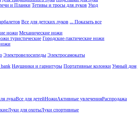
лечи и Планки
Тетивы и тросы для луков
Уход
арбалетов
Все для детских луков
... Показать все
кие ножи
Механические ножи
ожи туристические
Городские-тактические ножи
 ножи
о
Электровелосипеды
Электросамокаты
 bank
Наушники и гарнитуры
Портативные колонки
Умный дом
для лука
Все для детей
Ножи
Активные увлечения
Распродажа
ские
Луки для охоты
Луки спортивные