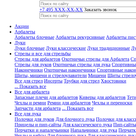
+7 495 XXX-XX-XX
Заказать звонок
Акции
Арбалеты
Арбалеты блочные
Арбалеты рекурсивные
Арбалеты пис
Луки
Луки блочные
Луки классические
Луки традиционные
Лу
Стрелы и все для стрельбы
Стрелы для арбалетов
Охотничьи стрелы для Арбалета
Сп
Стрелы для луков
Охотничьи стрелы для лука
Спортивные
Наконечники
Охотничьи наконечники
Спортивные нако
Щиты, мишени и стрелоулавители
Мишени
Щиты стрело
Все для стрел
Инсерты
Трубки для стрел
Хвостовики
... Показать все
Все для арбалета
Запасные плечи для арбалетов
Киверы для арбалетов
Тети
Чехлы и ремни
Ремни для арбалетов
Чехлы и переноски
Запчасти для арбалета
... Показать все
Все для лука
Полочки для луков
Для блочного лука
Полочки для класс
Прицелы и пип-сайты
Для классического лука
Пип-сайты
Перчатки и напалечьники
Напальчники для лука
Перчатк
Чехлы и кейсы
Для блочного лука
Для классического лук