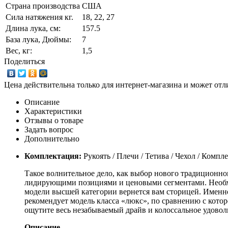
Страна производства
США
Сила натяжения кг.
18, 22, 27
Длина лука, см:
157.5
База лука, Дюймы:
7
Вес, кг:
1,5
Поделиться
Цена действительна только для интернет-магазина и может отл
Описание
Характеристики
Отзывы о товаре
Задать вопрос
Дополнительно
Комплектация:
Рукоять / Плечи / Тетива / Чехол / Компл
Такое волнительное дело, как выбор нового традиционно
лидирующими позициями и ценовыми сегментами. Необходи
модели высшей категории вернется вам сторицей. Именно 
рекомендует модель класса «люкс», по сравнению с кото
ощутите весь незабываемый драйв и колоссальное удовол
Описание