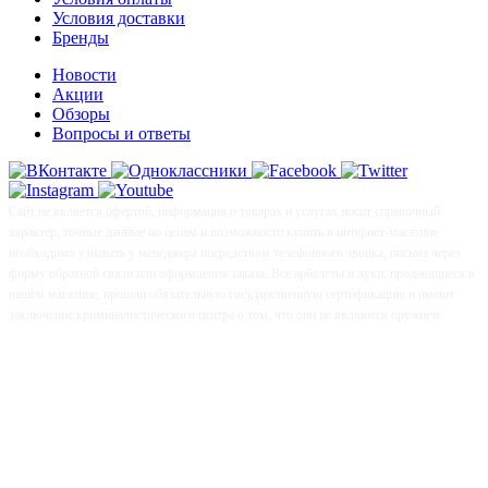
Условия доставки
Бренды
Новости
Акции
Обзоры
Вопросы и ответы
Сайт не является офертой, информация о товарах и услугах носит справочный
характер, точные данные по ценам и возможности купить в интернет-магазине
необходимо узнавать у менеджера посредством телефонного звонка, письма через
форму обратной связи или оформления заказа. Все арбалеты и луки, продающиеся в
нашем магазине, прошли обязательную государственную сертификацию и имеют
заключение криминалистического центра о том, что они не являются оружием.