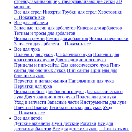
стрелоулавливающие
Стрелоулавливающие сетки
3D
мишени
Все для стрел
Инсерты
Трубки для стрел
Хвостовики
... Показать все
Все для арбалета
Запасные плечи для арбалетов
Киверы для арбалетов
Тетивы и тросы для арбалетов
Чехлы и ремни
Ремни для арбалетов
Чехлы и переноски
Запчасти для арбалета
... Показать все
Все для лука
Полочки для луков
Для блочного лука
Полочки для
классических луков
Для традиционного лука
Прицелы и пип-сайты
Для классического лука
Пип-
сайты для блочных луков
Пип-сайты
Прицелы для
блочных луков
Перчатки и напалечьники
Напальчники для лука
Перчатки для лука
Чехлы и кейсы
Для блочного лука
Для классического
лука
Для традиционного лука
Подставки для лука
Уход и запчасти
Запасные части
Инструменты для лука
Плечи и Планки
Тетивы и тросы для луков
Уход
... Показать все
Все для детей
Детские арбалеты
Луки детские
Рогатки
Все для
детских арбалетов
Все для детских луков
... Показать все