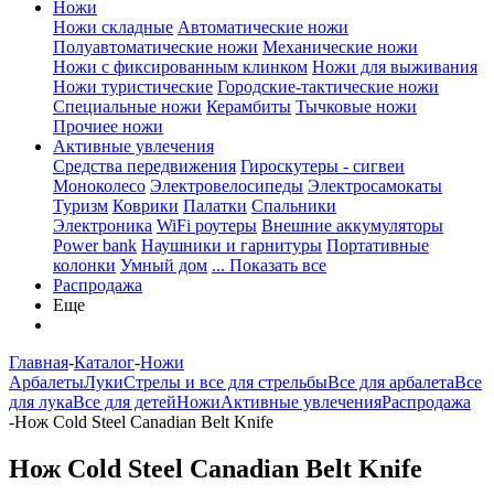
Ножи
Ножи складные
Автоматические ножи
Полуавтоматические ножи
Механические ножи
Ножи с фиксированным клинком
Ножи для выживания
Ножи туристические
Городские-тактические ножи
Специальные ножи
Керамбиты
Тычковые ножи
Прочиее ножи
Активные увлечения
Средства передвижения
Гироскутеры - сигвеи
Моноколесо
Электровелосипеды
Электросамокаты
Туризм
Коврики
Палатки
Спальники
Электроника
WiFi роутеры
Внешние аккумуляторы
Power bank
Наушники и гарнитуры
Портативные
колонки
Умный дом
... Показать все
Распродажа
Еще
Главная
-
Каталог
-
Ножи
Арбалеты
Луки
Стрелы и все для стрельбы
Все для арбалета
Все
для лука
Все для детей
Ножи
Активные увлечения
Распродажа
-
Нож Cold Steel Canadian Belt Knife
Нож Cold Steel Canadian Belt Knife