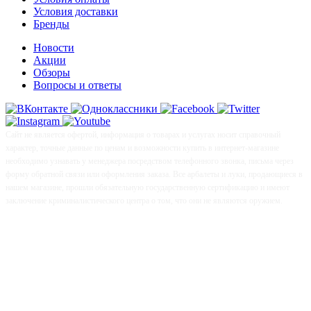
Условия доставки
Бренды
Новости
Акции
Обзоры
Вопросы и ответы
Сайт не является офертой, информация о товарах и услугах носит справочный
характер, точные данные по ценам и возможности купить в интернет-магазине
необходимо узнавать у менеджера посредством телефонного звонка, письма через
форму обратной связи или оформления заказа. Все арбалеты и луки, продающиеся в
нашем магазине, прошли обязательную государственную сертификацию и имеют
заключение криминалистического центра о том, что они не являются оружием.