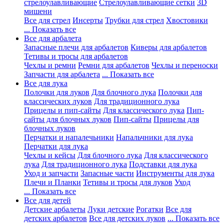
стрелоулавливающие
Стрелоулавливающие сетки
3D
мишени
Все для стрел
Инсерты
Трубки для стрел
Хвостовики
... Показать все
Все для арбалета
Запасные плечи для арбалетов
Киверы для арбалетов
Тетивы и тросы для арбалетов
Чехлы и ремни
Ремни для арбалетов
Чехлы и переноски
Запчасти для арбалета
... Показать все
Все для лука
Полочки для луков
Для блочного лука
Полочки для
классических луков
Для традиционного лука
Прицелы и пип-сайты
Для классического лука
Пип-
сайты для блочных луков
Пип-сайты
Прицелы для
блочных луков
Перчатки и напалечьники
Напальчники для лука
Перчатки для лука
Чехлы и кейсы
Для блочного лука
Для классического
лука
Для традиционного лука
Подставки для лука
Уход и запчасти
Запасные части
Инструменты для лука
Плечи и Планки
Тетивы и тросы для луков
Уход
... Показать все
Все для детей
Детские арбалеты
Луки детские
Рогатки
Все для
детских арбалетов
Все для детских луков
... Показать все