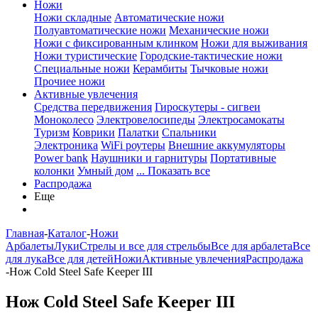
Ножи
Ножи складные
Автоматические ножи
Полуавтоматические ножи
Механические ножи
Ножи с фиксированным клинком
Ножи для выживания
Ножи туристические
Городские-тактические ножи
Специальные ножи
Керамбиты
Тычковые ножи
Прочиее ножи
Активные увлечения
Средства передвижения
Гироскутеры - сигвеи
Моноколесо
Электровелосипеды
Электросамокаты
Туризм
Коврики
Палатки
Спальники
Электроника
WiFi роутеры
Внешние аккумуляторы
Power bank
Наушники и гарнитуры
Портативные
колонки
Умный дом
... Показать все
Распродажа
Еще
Главная
-
Каталог
-
Ножи
Арбалеты
Луки
Стрелы и все для стрельбы
Все для арбалета
Все
для лука
Все для детей
Ножи
Активные увлечения
Распродажа
-
Нож Cold Steel Safe Keeper III
Нож Cold Steel Safe Keeper III