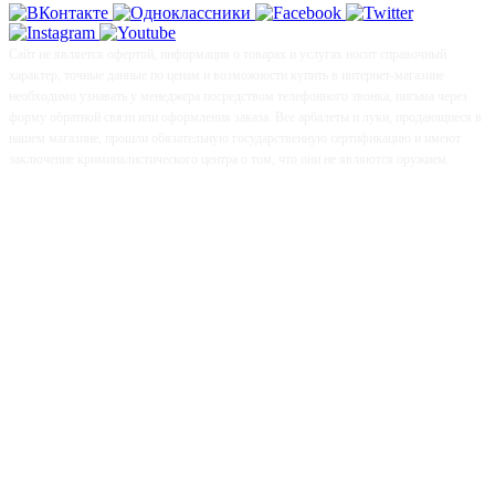
Сайт не является офертой, информация о товарах и услугах носит справочный
характер, точные данные по ценам и возможности купить в интернет-магазине
необходимо узнавать у менеджера посредством телефонного звонка, письма через
форму обратной связи или оформления заказа. Все арбалеты и луки, продающиеся в
нашем магазине, прошли обязательную государственную сертификацию и имеют
заключение криминалистического центра о том, что они не являются оружием.