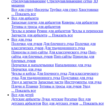
стрелоулавливающие
Стрелоулавливающие сетки
3D
мишени
Все для стрел
Инсерты
Трубки для стрел
Хвостовики
... Показать все
Все для арбалета
Запасные плечи для арбалетов
Киверы для арбалетов
Тетивы и тросы для арбалетов
Чехлы и ремни
Ремни для арбалетов
Чехлы и переноски
Запчасти для арбалета
... Показать все
Все для лука
Полочки для луков
Для блочного лука
Полочки для
классических луков
Для традиционного лука
Прицелы и пип-сайты
Для классического лука
Пип-
сайты для блочных луков
Пип-сайты
Прицелы для
блочных луков
Перчатки и напалечьники
Напальчники для лука
Перчатки для лука
Чехлы и кейсы
Для блочного лука
Для классического
лука
Для традиционного лука
Подставки для лука
Уход и запчасти
Запасные части
Инструменты для лука
Плечи и Планки
Тетивы и тросы для луков
Уход
... Показать все
Все для детей
Детские арбалеты
Луки детские
Рогатки
Все для
детских арбалетов
Все для детских луков
... Показать все