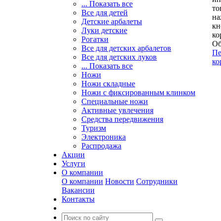
... Показать все
то
Все для детей
на
Детские арбалеты
кн
Луки детские
ко
Рогатки
Об
Все для детских арбалетов
Пе
Все для детских луков
ко
... Показать все
Ножи
Ножи складные
Ножи с фиксированным клинком
Специальные ножи
Активные увлечения
Средства передвижения
Туризм
Электроника
Распродажа
Акции
Услуги
О компании
О компании
Новости
Сотрудники
Вакансии
Контакты