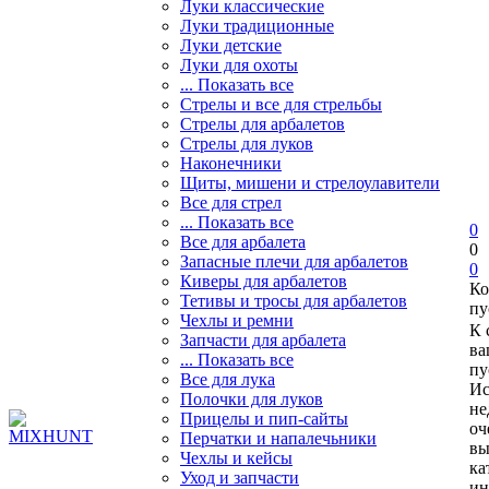
Луки классические
Луки традиционные
Луки детские
Луки для охоты
... Показать все
Стрелы и все для стрельбы
Стрелы для арбалетов
Стрелы для луков
Наконечники
Щиты, мишени и стрелоулавители
Все для стрел
... Показать все
0
Все для арбалета
0
Запасные плечи для арбалетов
0
Киверы для арбалетов
Ко
Тетивы и тросы для арбалетов
пу
Чехлы и ремни
К 
Запчасти для арбалета
ва
... Показать все
пу
Все для лука
Ис
Полочки для луков
не
Прицелы и пип-сайты
оч
Перчатки и напалечьники
вы
Чехлы и кейсы
ка
Уход и запчасти
ин