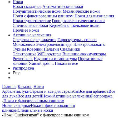
Ножи
Ножи складные
Автоматические ножи
Полуавтоматические ножи
Механические ножи
Ножи с фиксированным клинком
Ножи для выживания
Ножи туристические
Городские-тактические ножи
Специальные ножи
Керамбиты
Тычковые ножи
Прочиее ножи
Активные увлечения
Средства передвижения
Гироскутеры - сигвеи
Моноколесо
Электровелосипеды
Электросамокаты
Туризм
Коврики
Палатки
Спальники
Электроника
WiFi роутеры
Внешние аккумуляторы
Power bank
Наушники и гарнитуры
Портативные
колонки
Умный дом
... Показать все
Распродажа
Еще
Главная
-
Каталог
-
Ножи
Арбалеты
Луки
Стрелы и все для стрельбы
Все для арбалета
Все
для лука
Все для детей
Ножи
Активные увлечения
Распродажа
-
Ножи с фиксированным клинком
Ножи складные
Ножи с фиксированным
клинком
Специальные ножи
-
Нож "Outdoorsman" с фиксированным клинком