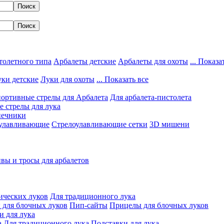
толетного типа
Арбалеты детские
Арбалеты для охоты
... Показа
ки детские
Луки для охоты
... Показать все
ортивные стрелы для Арбалета
Для арбалета-пистолета
 стрелы для лука
нечники
улавливающие
Стрелоулавливающие сетки
3D мишени
вы и тросы для арбалетов
ических луков
Для традиционного лука
 для блочных луков
Пип-сайты
Прицелы для блочных луков
и для лука
а
Для традиционного лука
Подставки для лука