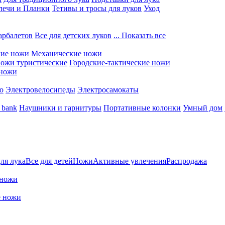
лечи и Планки
Тетивы и тросы для луков
Уход
арбалетов
Все для детских луков
... Показать все
кие ножи
Механические ножи
ожи туристические
Городские-тактические ножи
 ножи
о
Электровелосипеды
Электросамокаты
 bank
Наушники и гарнитуры
Портативные колонки
Умный дом
для лука
Все для детей
Ножи
Активные увлечения
Распродажа
 ножи
е ножи