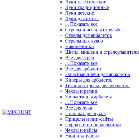
Луки классические
Луки традиционные
Луки детские
Луки для охоты
... Показать все
Стрелы и все для стрельбы
Стрелы для арбалетов
Стрелы для луков
Наконечники
Щиты, мишени и стрелоулавители
Все для стрел
... Показать все
Все для арбалета
Запасные плечи для арбалетов
Киверы для арбалетов
Тетивы и тросы для арбалетов
Чехлы и ремни
Запчасти для арбалета
... Показать все
Все для лука
Полочки для луков
Прицелы и пип-сайты
Перчатки и напалечьники
Чехлы и кейсы
Уход и запчасти