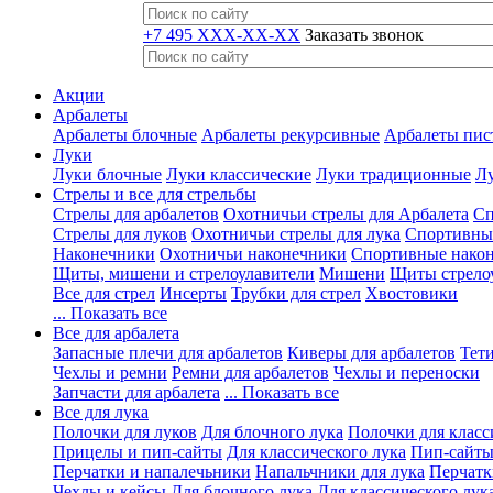
+7 495 XXX-XX-XX
Заказать звонок
Акции
Арбалеты
Арбалеты блочные
Арбалеты рекурсивные
Арбалеты пис
Луки
Луки блочные
Луки классические
Луки традиционные
Лу
Стрелы и все для стрельбы
Стрелы для арбалетов
Охотничьи стрелы для Арбалета
Сп
Стрелы для луков
Охотничьи стрелы для лука
Спортивные
Наконечники
Охотничьи наконечники
Спортивные нако
Щиты, мишени и стрелоулавители
Мишени
Щиты стрело
Все для стрел
Инсерты
Трубки для стрел
Хвостовики
... Показать все
Все для арбалета
Запасные плечи для арбалетов
Киверы для арбалетов
Тети
Чехлы и ремни
Ремни для арбалетов
Чехлы и переноски
Запчасти для арбалета
... Показать все
Все для лука
Полочки для луков
Для блочного лука
Полочки для класс
Прицелы и пип-сайты
Для классического лука
Пип-сайты
Перчатки и напалечьники
Напальчники для лука
Перчатк
Чехлы и кейсы
Для блочного лука
Для классического лук