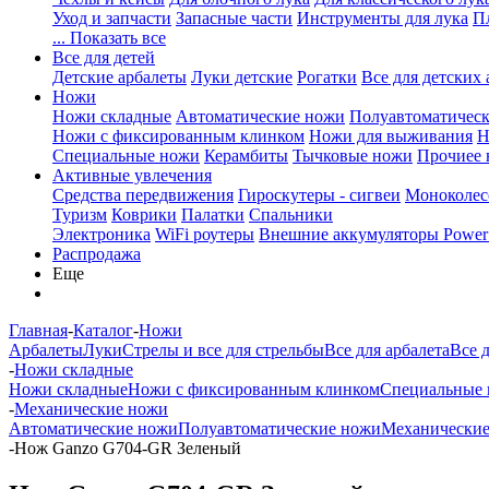
Уход и запчасти
Запасные части
Инструменты для лука
П
... Показать все
Все для детей
Детские арбалеты
Луки детские
Рогатки
Все для детских 
Ножи
Ножи складные
Автоматические ножи
Полуавтоматичес
Ножи с фиксированным клинком
Ножи для выживания
Н
Специальные ножи
Керамбиты
Тычковые ножи
Прочиее
Активные увлечения
Средства передвижения
Гироскутеры - сигвеи
Моноколес
Туризм
Коврики
Палатки
Спальники
Электроника
WiFi роутеры
Внешние аккумуляторы Power
Распродажа
Еще
Главная
-
Каталог
-
Ножи
Арбалеты
Луки
Стрелы и все для стрельбы
Все для арбалета
Все 
-
Ножи складные
Ножи складные
Ножи с фиксированным клинком
Специальные
-
Механические ножи
Автоматические ножи
Полуавтоматические ножи
Механически
-
Нож Ganzo G704-GR Зеленый