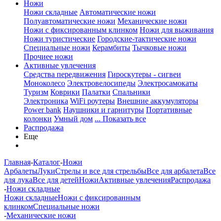
Ножи
Ножи складные
Автоматические ножи
Полуавтоматические ножи
Механические ножи
Ножи с фиксированным клинком
Ножи для выживания
Ножи туристические
Городские-тактические ножи
Специальные ножи
Керамбиты
Тычковые ножи
Прочиее ножи
Активные увлечения
Средства передвижения
Гироскутеры - сигвеи
Моноколесо
Электровелосипеды
Электросамокаты
Туризм
Коврики
Палатки
Спальники
Электроника
WiFi роутеры
Внешние аккумуляторы
Power bank
Наушники и гарнитуры
Портативные
колонки
Умный дом
... Показать все
Распродажа
Еще
Главная
-
Каталог
-
Ножи
Арбалеты
Луки
Стрелы и все для стрельбы
Все для арбалета
Все
для лука
Все для детей
Ножи
Активные увлечения
Распродажа
-
Ножи складные
Ножи складные
Ножи с фиксированным
клинком
Специальные ножи
-
Механические ножи