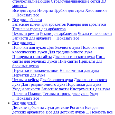
стрелоулавливающие
Стрелоулавливающие сетки
3D
мишени
Все для стрел
Инсерты
Трубки для стрел
Хвостовики
... Показать все
Все для арбалета
Запасные плечи для арбалетов
Киверы для арбалетов
Тетивы и тросы для арбалетов
Чехлы и ремни
Ремни для арбалетов
Чехлы и переноски
Запчасти для арбалета
... Показать все
Все для лука
Полочки для луков
Для блочного лука
Полочки для
классических луков
Для традиционного лука
Прицелы и пип-сайты
Для классического лука
Пип-
сайты для блочных луков
Пип-сайты
Прицелы для
блочных луков
Перчатки и напалечьники
Напальчники для лука
Перчатки для лука
Чехлы и кейсы
Для блочного лука
Для классического
лука
Для традиционного лука
Подставки для лука
Уход и запчасти
Запасные части
Инструменты для лука
Плечи и Планки
Тетивы и тросы для луков
Уход
... Показать все
Все для детей
Детские арбалеты
Луки детские
Рогатки
Все для
детских арбалетов
Все для детских луков
... Показать все