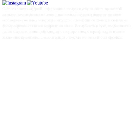
Сайт не является офертой, информация о товарах и услугах носит справочный
характер, точные данные по ценам и возможности купить в интернет-магазине
необходимо узнавать у менеджера посредством телефонного звонка, письма через
форму обратной связи или оформления заказа. Все арбалеты и луки, продающиеся в
нашем магазине, прошли обязательную государственную сертификацию и имеют
заключение криминалистического центра о том, что они не являются оружием.