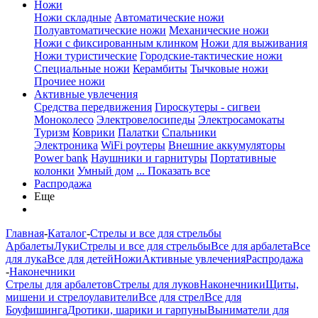
Ножи
Ножи складные
Автоматические ножи
Полуавтоматические ножи
Механические ножи
Ножи с фиксированным клинком
Ножи для выживания
Ножи туристические
Городские-тактические ножи
Специальные ножи
Керамбиты
Тычковые ножи
Прочиее ножи
Активные увлечения
Средства передвижения
Гироскутеры - сигвеи
Моноколесо
Электровелосипеды
Электросамокаты
Туризм
Коврики
Палатки
Спальники
Электроника
WiFi роутеры
Внешние аккумуляторы
Power bank
Наушники и гарнитуры
Портативные
колонки
Умный дом
... Показать все
Распродажа
Еще
Главная
-
Каталог
-
Стрелы и все для стрельбы
Арбалеты
Луки
Стрелы и все для стрельбы
Все для арбалета
Все
для лука
Все для детей
Ножи
Активные увлечения
Распродажа
-
Наконечники
Стрелы для арбалетов
Стрелы для луков
Наконечники
Щиты,
мишени и стрелоулавители
Все для стрел
Все для
Боуфишинга
Дротики, шарики и гарпуны
Выниматели для