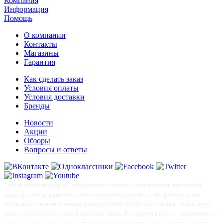
Компания
Информация
Помощь
О компании
Контакты
Магазины
Гарантия
Как сделать заказ
Условия оплаты
Условия доставки
Бренды
Новости
Акции
Обзоры
Вопросы и ответы
Сайт не является офертой, информация о товарах и услугах носит справочный
характер, точные данные по ценам и возможности купить в интернет-магазине
необходимо узнавать у менеджера посредством телефонного звонка, письма через
форму обратной связи или оформления заказа. Все арбалеты и луки, продающиеся в