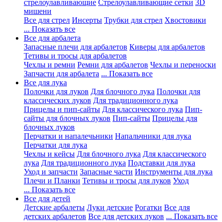
стрелоулавливающие
Стрелоулавливающие сетки
3D
мишени
Все для стрел
Инсерты
Трубки для стрел
Хвостовики
... Показать все
Все для арбалета
Запасные плечи для арбалетов
Киверы для арбалетов
Тетивы и тросы для арбалетов
Чехлы и ремни
Ремни для арбалетов
Чехлы и переноски
Запчасти для арбалета
... Показать все
Все для лука
Полочки для луков
Для блочного лука
Полочки для
классических луков
Для традиционного лука
Прицелы и пип-сайты
Для классического лука
Пип-
сайты для блочных луков
Пип-сайты
Прицелы для
блочных луков
Перчатки и напалечьники
Напальчники для лука
Перчатки для лука
Чехлы и кейсы
Для блочного лука
Для классического
лука
Для традиционного лука
Подставки для лука
Уход и запчасти
Запасные части
Инструменты для лука
Плечи и Планки
Тетивы и тросы для луков
Уход
... Показать все
Все для детей
Детские арбалеты
Луки детские
Рогатки
Все для
детских арбалетов
Все для детских луков
... Показать все