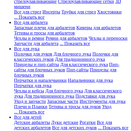
стрелоулавливающие
Стрелоулавливающие сетки
3D
мишени
Все для стрел
Инсерты
Трубки для стрел
Хвостовики
... Показать все
Все для арбалета
Запасные плечи для арбалетов
Киверы для арбалетов
Тетивы и тросы для арбалетов
Чехлы и ремни
Ремни для арбалетов
Чехлы и переноски
Запчасти для арбалета
... Показать все
Все для лука
Полочки для луков
Для блочного лука
Полочки для
классических луков
Для традиционного лука
Прицелы и пип-сайты
Для классического лука
Пип-
сайты для блочных луков
Пип-сайты
Прицелы для
блочных луков
Перчатки и напалечьники
Напальчники для лука
Перчатки для лука
Чехлы и кейсы
Для блочного лука
Для классического
лука
Для традиционного лука
Подставки для лука
Уход и запчасти
Запасные части
Инструменты для лука
Плечи и Планки
Тетивы и тросы для луков
Уход
... Показать все
Все для детей
Детские арбалеты
Луки детские
Рогатки
Все для
детских арбалетов
Все для детских луков
... Показать все