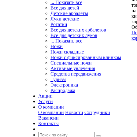
... Показать все
то
Все для детей
на
Детские арбалеты
кн
Луки детские
ко
Рогатки
Об
Все для детских арбалетов
Пе
Все для детских луков
ко
... Показать все
Ножи
Ножи складные
Ножи с фиксированным клинком
Специальные ножи
Активные увлечения
Средства передвижения
Туризм
Электроника
Распродажа
Акции
Услуги
О компании
О компании
Новости
Сотрудники
Вакансии
Контакты