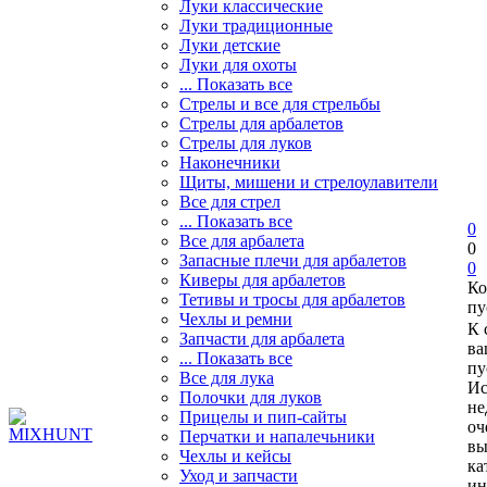
Луки классические
Луки традиционные
Луки детские
Луки для охоты
... Показать все
Стрелы и все для стрельбы
Стрелы для арбалетов
Стрелы для луков
Наконечники
Щиты, мишени и стрелоулавители
Все для стрел
... Показать все
0
Все для арбалета
0
Запасные плечи для арбалетов
0
Киверы для арбалетов
Ко
Тетивы и тросы для арбалетов
пу
Чехлы и ремни
К 
Запчасти для арбалета
ва
... Показать все
пу
Все для лука
Ис
Полочки для луков
не
Прицелы и пип-сайты
оч
Перчатки и напалечьники
вы
Чехлы и кейсы
ка
Уход и запчасти
ин