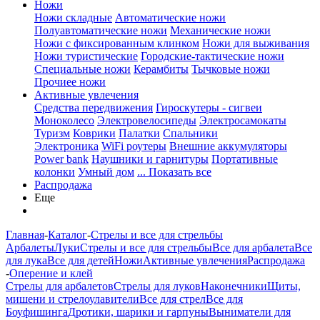
Ножи
Ножи складные
Автоматические ножи
Полуавтоматические ножи
Механические ножи
Ножи с фиксированным клинком
Ножи для выживания
Ножи туристические
Городские-тактические ножи
Специальные ножи
Керамбиты
Тычковые ножи
Прочиее ножи
Активные увлечения
Средства передвижения
Гироскутеры - сигвеи
Моноколесо
Электровелосипеды
Электросамокаты
Туризм
Коврики
Палатки
Спальники
Электроника
WiFi роутеры
Внешние аккумуляторы
Power bank
Наушники и гарнитуры
Портативные
колонки
Умный дом
... Показать все
Распродажа
Еще
Главная
-
Каталог
-
Стрелы и все для стрельбы
Арбалеты
Луки
Стрелы и все для стрельбы
Все для арбалета
Все
для лука
Все для детей
Ножи
Активные увлечения
Распродажа
-
Оперение и клей
Стрелы для арбалетов
Стрелы для луков
Наконечники
Щиты,
мишени и стрелоулавители
Все для стрел
Все для
Боуфишинга
Дротики, шарики и гарпуны
Выниматели для