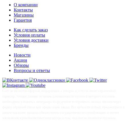
О компании
Контакты
Магазины
Гарантия
Как сделать заказ
Условия оплаты
Условия доставки
Бренды
Новости
Акции
Обзоры
Вопросы и ответы
Сайт не является офертой, информация о товарах и услугах носит справочный
характер, точные данные по ценам и возможности купить в интернет-магазине
необходимо узнавать у менеджера посредством телефонного звонка, письма через
форму обратной связи или оформления заказа. Все арбалеты и луки, продающиеся в
нашем магазине, прошли обязательную государственную сертификацию и имеют
заключение криминалистического центра о том, что они не являются оружием.