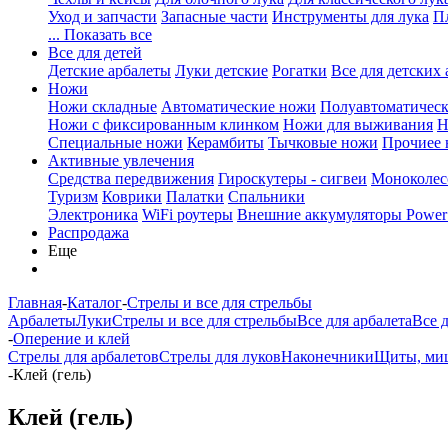
Уход и запчасти
Запасные части
Инструменты для лука
П
... Показать все
Все для детей
Детские арбалеты
Луки детские
Рогатки
Все для детских 
Ножи
Ножи складные
Автоматические ножи
Полуавтоматичес
Ножи с фиксированным клинком
Ножи для выживания
Н
Специальные ножи
Керамбиты
Тычковые ножи
Прочиее
Активные увлечения
Средства передвижения
Гироскутеры - сигвеи
Моноколес
Туризм
Коврики
Палатки
Спальники
Электроника
WiFi роутеры
Внешние аккумуляторы Power
Распродажа
Еще
Главная
-
Каталог
-
Стрелы и все для стрельбы
Арбалеты
Луки
Стрелы и все для стрельбы
Все для арбалета
Все 
-
Оперение и клей
Стрелы для арбалетов
Стрелы для луков
Наконечники
Щиты, миш
-
Клей (гель)
Клей (гель)