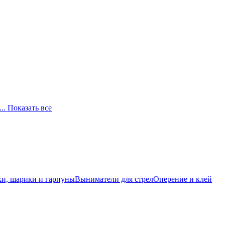
... Показать все
и, шарики и гарпуны
Выниматели для стрел
Оперение и клей