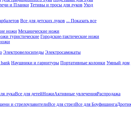
лечи и Планки
Тетивы и тросы для луков
Уход
арбалетов
Все для детских луков
... Показать все
кие ножи
Механические ножи
ожи туристические
Городские-тактические ножи
 ножи
о
Электровелосипеды
Электросамокаты
 bank
Наушники и гарнитуры
Портативные колонки
Умный дом
для лука
Все для детей
Ножи
Активные увлечения
Распродажа
ени и стрелоулавители
Все для стрел
Все для Боуфишинга
Дротик