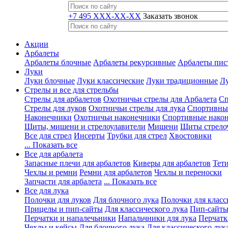
+7 495 XXX-XX-XX
Заказать звонок
Акции
Арбалеты
Арбалеты блочные
Арбалеты рекурсивные
Арбалеты пис
Луки
Луки блочные
Луки классические
Луки традиционные
Лу
Стрелы и все для стрельбы
Стрелы для арбалетов
Охотничьи стрелы для Арбалета
Сп
Стрелы для луков
Охотничьи стрелы для лука
Спортивные
Наконечники
Охотничьи наконечники
Спортивные нако
Щиты, мишени и стрелоулавители
Мишени
Щиты стрело
Все для стрел
Инсерты
Трубки для стрел
Хвостовики
... Показать все
Все для арбалета
Запасные плечи для арбалетов
Киверы для арбалетов
Тети
Чехлы и ремни
Ремни для арбалетов
Чехлы и переноски
Запчасти для арбалета
... Показать все
Все для лука
Полочки для луков
Для блочного лука
Полочки для класс
Прицелы и пип-сайты
Для классического лука
Пип-сайты
Перчатки и напалечьники
Напальчники для лука
Перчатк
Чехлы и кейсы
Для блочного лука
Для классического лук