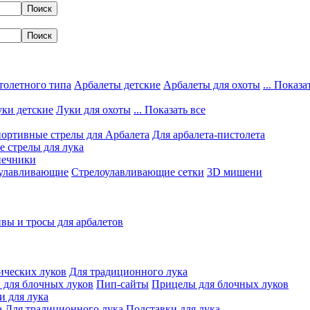
толетного типа
Арбалеты детские
Арбалеты для охоты
... Показа
ки детские
Луки для охоты
... Показать все
ортивные стрелы для Арбалета
Для арбалета-пистолета
 стрелы для лука
нечники
улавливающие
Стрелоулавливающие сетки
3D мишени
вы и тросы для арбалетов
ических луков
Для традиционного лука
 для блочных луков
Пип-сайты
Прицелы для блочных луков
и для лука
а
Для традиционного лука
Подставки для лука