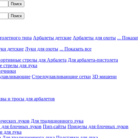
толетного типа
Арбалеты детские
Арбалеты для охоты
... Показа
ки детские
Луки для охоты
... Показать все
ортивные стрелы для Арбалета
Для арбалета-пистолета
 стрелы для лука
нечники
улавливающие
Стрелоулавливающие сетки
3D мишени
вы и тросы для арбалетов
ических луков
Для традиционного лука
 для блочных луков
Пип-сайты
Прицелы для блочных луков
и для лука
а
Для традиционного лука
Подставки для лука