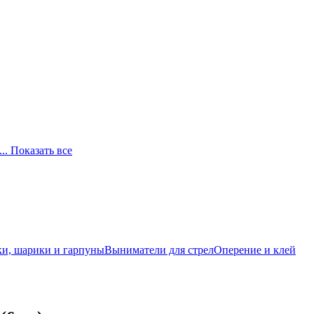
... Показать все
и, шарики и гарпуны
Выниматели для стрел
Оперение и клей