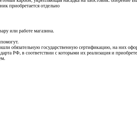
етеный карбон, укрепляющая насадка на хвостовик. оперение Bla
чник приобретается отдельно
ару или работе магазина.
помогут.
прошли обязательную государственную сертификацию, на них 
рта РФ, в соответствии с которыми их реализация и приобрет
ем.