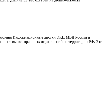
zer 2"длинна 33"вес 8.3 гран на дюймжесткость
оформлены Информационные листки ЭКЦ МВД России и
ение не имеют правовых ограничений на территории РФ. Эти