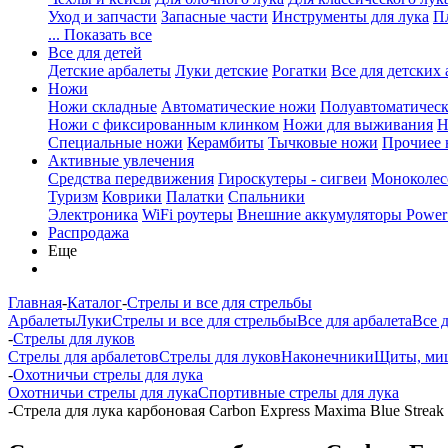
Уход и запчасти
Запасные части
Инструменты для лука
П
... Показать все
Все для детей
Детские арбалеты
Луки детские
Рогатки
Все для детских 
Ножи
Ножи складные
Автоматические ножи
Полуавтоматичес
Ножи с фиксированным клинком
Ножи для выживания
Н
Специальные ножи
Керамбиты
Тычковые ножи
Прочиее
Активные увлечения
Средства передвижения
Гироскутеры - сигвеи
Моноколес
Туризм
Коврики
Палатки
Спальники
Электроника
WiFi роутеры
Внешние аккумуляторы Power
Распродажа
Еще
Главная
-
Каталог
-
Стрелы и все для стрельбы
Арбалеты
Луки
Стрелы и все для стрельбы
Все для арбалета
Все 
-
Стрелы для луков
Стрелы для арбалетов
Стрелы для луков
Наконечники
Щиты, миш
-
Охотничьи стрелы для лука
Охотничьи стрелы для лука
Спортивные стрелы для лука
-
Стрела для лука карбоновая Carbon Express Maxima Blue Streak 