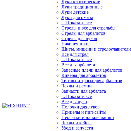
Луки классические
Луки традиционные
Луки детские
Луки для охоты
... Показать все
Стрелы и все для стрельбы
Стрелы для арбалетов
Стрелы для луков
Наконечники
Щиты, мишени и стрелоулавители
Все для стрел
... Показать все
Все для арбалета
Запасные плечи для арбалетов
Киверы для арбалетов
Тетивы и тросы для арбалетов
Чехлы и ремни
Запчасти для арбалета
... Показать все
Все для лука
Полочки для луков
Прицелы и пип-сайты
Перчатки и напалечьники
Чехлы и кейсы
Уход и запчасти