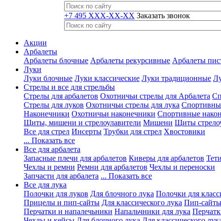
+7 495 XXX-XX-XX
Заказать звонок
Акции
Арбалеты
Арбалеты блочные
Арбалеты рекурсивные
Арбалеты пис
Луки
Луки блочные
Луки классические
Луки традиционные
Лу
Стрелы и все для стрельбы
Стрелы для арбалетов
Охотничьи стрелы для Арбалета
Сп
Стрелы для луков
Охотничьи стрелы для лука
Спортивные
Наконечники
Охотничьи наконечники
Спортивные нако
Щиты, мишени и стрелоулавители
Мишени
Щиты стрело
Все для стрел
Инсерты
Трубки для стрел
Хвостовики
... Показать все
Все для арбалета
Запасные плечи для арбалетов
Киверы для арбалетов
Тети
Чехлы и ремни
Ремни для арбалетов
Чехлы и переноски
Запчасти для арбалета
... Показать все
Все для лука
Полочки для луков
Для блочного лука
Полочки для класс
Прицелы и пип-сайты
Для классического лука
Пип-сайты
Перчатки и напалечьники
Напальчники для лука
Перчатк
Чехлы и кейсы
Для блочного лука
Для классического лук