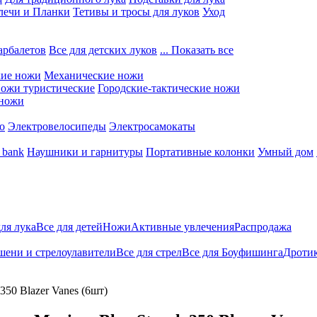
лечи и Планки
Тетивы и тросы для луков
Уход
арбалетов
Все для детских луков
... Показать все
кие ножи
Механические ножи
ожи туристические
Городские-тактические ножи
 ножи
о
Электровелосипеды
Электросамокаты
 bank
Наушники и гарнитуры
Портативные колонки
Умный дом
для лука
Все для детей
Ножи
Активные увлечения
Распродажа
ени и стрелоулавители
Все для стрел
Все для Боуфишинга
Дротик
350 Blazer Vanes (6шт)