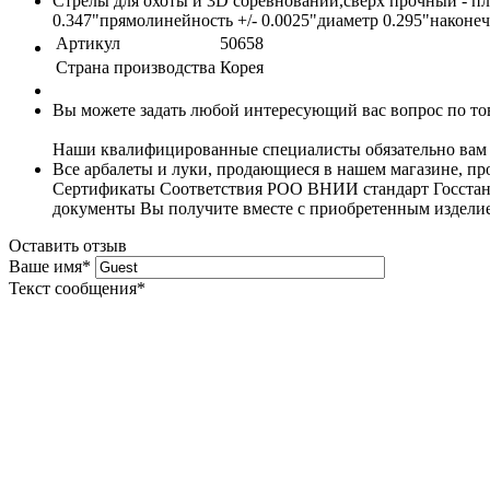
Стрелы для охоты и 3D соревнований,сверх прочный - пл
0.347"прямолинейность +/- 0.0025"диаметр 0.295"наконе
Артикул
50658
Страна производства
Корея
Вы можете задать любой интересующий вас вопрос по тов
Наши квалифицированные специалисты обязательно вам 
Все арбалеты и луки, продающиеся в нашем магазине, 
Сертификаты Соответствия РОО ВНИИ стандарт Госстанда
документы Вы получите вместе с приобретенным издели
Оставить отзыв
Ваше имя
*
Текст сообщения
*