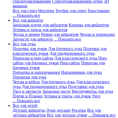
стрелоулавливающие
Стрелоулавливающие сетки
3D
мишени
Все для стрел
Инсерты
Трубки для стрел
Хвостовики
... Показать все
Все для арбалета
Запасные плечи для арбалетов
Киверы для арбалетов
Тетивы и тросы для арбалетов
Чехлы и ремни
Ремни для арбалетов
Чехлы и переноски
Запчасти для арбалета
... Показать все
Все для лука
Полочки для луков
Для блочного лука
Полочки для
классических луков
Для традиционного лука
Прицелы и пип-сайты
Для классического лука
Пип-
сайты для блочных луков
Пип-сайты
Прицелы для
блочных луков
Перчатки и напалечьники
Напальчники для лука
Перчатки для лука
Чехлы и кейсы
Для блочного лука
Для классического
лука
Для традиционного лука
Подставки для лука
Уход и запчасти
Запасные части
Инструменты для лука
Плечи и Планки
Тетивы и тросы для луков
Уход
... Показать все
Все для детей
Детские арбалеты
Луки детские
Рогатки
Все для
детских арбалетов
Все для детских луков
... Показать все