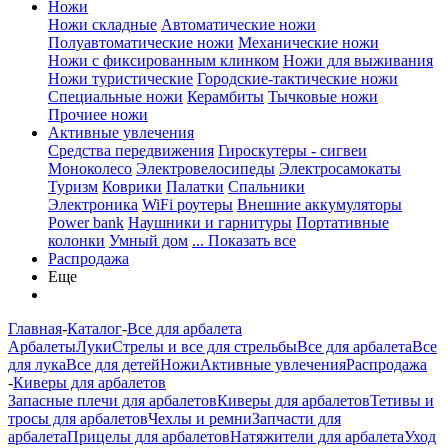
Ножи
Ножи складные
Автоматические ножи
Полуавтоматические ножи
Механические ножи
Ножи с фиксированным клинком
Ножи для выживания
Ножи туристические
Городские-тактические ножи
Специальные ножи
Керамбиты
Тычковые ножи
Прочиее ножи
Активные увлечения
Средства передвижения
Гироскутеры - сигвеи
Моноколесо
Электровелосипеды
Электросамокаты
Туризм
Коврики
Палатки
Спальники
Электроника
WiFi роутеры
Внешние аккумуляторы
Power bank
Наушники и гарнитуры
Портативные
колонки
Умный дом
... Показать все
Распродажа
Еще
Главная
-
Каталог
-
Все для арбалета
Арбалеты
Луки
Стрелы и все для стрельбы
Все для арбалета
Все
для лука
Все для детей
Ножи
Активные увлечения
Распродажа
-
Киверы для арбалетов
Запасные плечи для арбалетов
Киверы для арбалетов
Тетивы и
тросы для арбалетов
Чехлы и ремни
Запчасти для
арбалета
Прицелы для арбалетов
Натяжители для арбалета
Уход