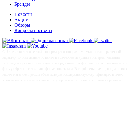
Бренды
Новости
Акции
Обзоры
Вопросы и ответы
Сайт не является офертой, информация о товарах и услугах носит справочный
характер, точные данные по ценам и возможности купить в интернет-магазине
необходимо узнавать у менеджера посредством телефонного звонка, письма через
форму обратной связи или оформления заказа. Все арбалеты и луки, продающиеся в
нашем магазине, прошли обязательную государственную сертификацию и имеют
заключение криминалистического центра о том, что они не являются оружием.