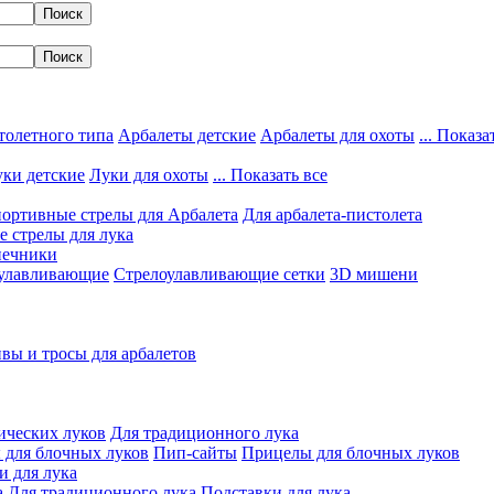
толетного типа
Арбалеты детские
Арбалеты для охоты
... Показа
ки детские
Луки для охоты
... Показать все
ортивные стрелы для Арбалета
Для арбалета-пистолета
 стрелы для лука
нечники
улавливающие
Стрелоулавливающие сетки
3D мишени
вы и тросы для арбалетов
ических луков
Для традиционного лука
 для блочных луков
Пип-сайты
Прицелы для блочных луков
и для лука
а
Для традиционного лука
Подставки для лука