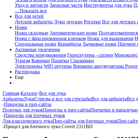
Уход и запчасти
Запасные части
Инструменты для лука
П
... Показать все
Все для детей
Детские арбалеты
Луки детские
Рогатки
Все для детских 
Ножи
Ножи складные
Автоматические ножи
Полуавтоматичес
Ножи с фиксированным клинком
Ножи для выживания
Н
Специальные ножи
Керамбиты
Тычковые ножи
Прочиее
Активные увлечения
Средства передвижения
Гироскутеры - сигвеи
Моноколес
Туризм
Коврики
Палатки
Спальники
Электроника
WiFi роутеры
Внешние аккумуляторы Power
Распродажа
Еще
Главная
-
Каталог
-
Все для лука
Арбалеты
Луки
Стрелы и все для стрельбы
Все для арбалета
Все 
-
Прицелы и пип-сайты
Полочки для луков
Прицелы и пип-сайты
Перчатки и напалечь
-
Прицелы для блочных луков
Для классического лука
Пип-сайты для блочных луков
Пип-сай
-
Прицел для блочного лука Covert 2311BD