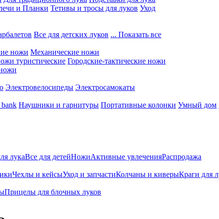
лечи и Планки
Тетивы и тросы для луков
Уход
арбалетов
Все для детских луков
... Показать все
кие ножи
Механические ножи
ожи туристические
Городские-тактические ножи
 ножи
о
Электровелосипеды
Электросамокаты
 bank
Наушники и гарнитуры
Портативные колонки
Умный дом
для лука
Все для детей
Ножи
Активные увлечения
Распродажа
ники
Чехлы и кейсы
Уход и запчасти
Колчаны и киверы
Краги для 
ты
Прицелы для блочных луков