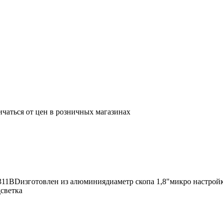
ичаться от цен в розничных магазинах
2311BDизготовлен из алюминиядиаметр скопа 1,8"микро настройк
дсветка