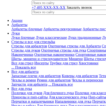
+7 495 XXX-XX-XX
Заказать звонок
Акции
Арбалеты
Арбалеты блочные
Арбалеты рекурсивные
Арбалеты пис
Луки
Луки блочные
Луки классические
Луки традиционные
Лу
Стрелы и все для стрельбы
Стрелы для арбалетов
Охотничьи стрелы для Арбалета
Сп
Стрелы для луков
Охотничьи стрелы для лука
Спортивные
Наконечники
Охотничьи наконечники
Спортивные нако
Щиты, мишени и стрелоулавители
Мишени
Щиты стрело
Все для стрел
Инсерты
Трубки для стрел
Хвостовики
... Показать все
Все для арбалета
Запасные плечи для арбалетов
Киверы для арбалетов
Тети
Чехлы и ремни
Ремни для арбалетов
Чехлы и переноски
Запчасти для арбалета
... Показать все
Все для лука
Полочки для луков
Для блочного лука
Полочки для класс
Прицелы и пип-сайты
Для классического лука
Пип-сайты
Перчатки и напалечьники
Напальчники для лука
Перчатк
Чехлы и кейсы
Для блочного лука
Для классического лук