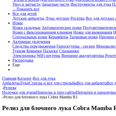
Уход и запчасти
Запасные части
Инструменты для лука
П
... Показать все
Все для детей
Детские арбалеты
Луки детские
Рогатки
Все для детских 
Ножи
Ножи складные
Автоматические ножи
Полуавтоматичес
Ножи с фиксированным клинком
Ножи для выживания
Н
Специальные ножи
Керамбиты
Тычковые ножи
Прочиее
Активные увлечения
Средства передвижения
Гироскутеры - сигвеи
Моноколес
Туризм
Коврики
Палатки
Спальники
Электроника
WiFi роутеры
Внешние аккумуляторы Power
Распродажа
Еще
Главная
-
Каталог
-
Все для лука
Арбалеты
Луки
Стрелы и все для стрельбы
Все для арбалета
Все 
-
Релизы
Полочки для луков
Прицелы и пип-сайты
Перчатки и напалечь
-
Релиз для блочного лука Cobra Mamba R1
Релиз для блочного лука Cobra Mamba 