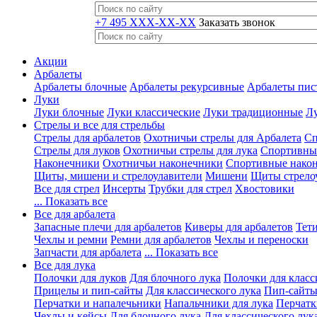
+7 495 XXX-XX-XX
Заказать звонок
Акции
Арбалеты
Арбалеты блочные
Арбалеты рекурсивные
Арбалеты пис
Луки
Луки блочные
Луки классические
Луки традиционные
Лу
Стрелы и все для стрельбы
Стрелы для арбалетов
Охотничьи стрелы для Арбалета
Сп
Стрелы для луков
Охотничьи стрелы для лука
Спортивные
Наконечники
Охотничьи наконечники
Спортивные нако
Щиты, мишени и стрелоулавители
Мишени
Щиты стрело
Все для стрел
Инсерты
Трубки для стрел
Хвостовики
... Показать все
Все для арбалета
Запасные плечи для арбалетов
Киверы для арбалетов
Тети
Чехлы и ремни
Ремни для арбалетов
Чехлы и переноски
Запчасти для арбалета
... Показать все
Все для лука
Полочки для луков
Для блочного лука
Полочки для класс
Прицелы и пип-сайты
Для классического лука
Пип-сайты
Перчатки и напалечьники
Напальчники для лука
Перчатк
Чехлы и кейсы
Для блочного лука
Для классического лук