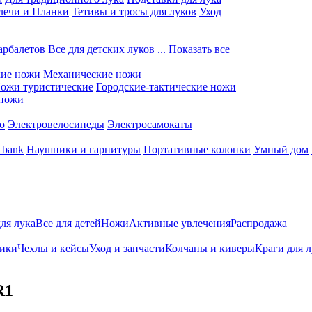
лечи и Планки
Тетивы и тросы для луков
Уход
арбалетов
Все для детских луков
... Показать все
кие ножи
Механические ножи
ожи туристические
Городские-тактические ножи
 ножи
о
Электровелосипеды
Электросамокаты
 bank
Наушники и гарнитуры
Портативные колонки
Умный дом
для лука
Все для детей
Ножи
Активные увлечения
Распродажа
ники
Чехлы и кейсы
Уход и запчасти
Колчаны и киверы
Краги для 
R1