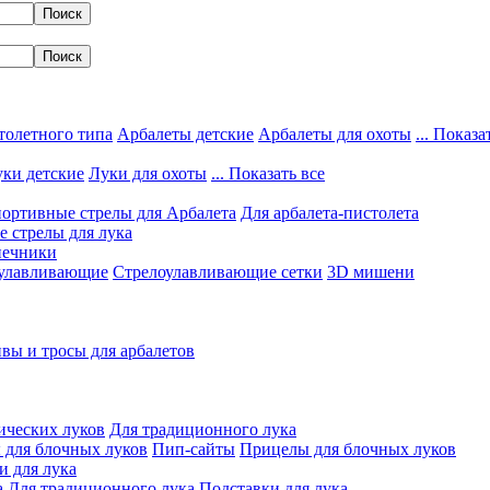
толетного типа
Арбалеты детские
Арбалеты для охоты
... Показа
ки детские
Луки для охоты
... Показать все
ортивные стрелы для Арбалета
Для арбалета-пистолета
 стрелы для лука
нечники
улавливающие
Стрелоулавливающие сетки
3D мишени
вы и тросы для арбалетов
ических луков
Для традиционного лука
 для блочных луков
Пип-сайты
Прицелы для блочных луков
и для лука
а
Для традиционного лука
Подставки для лука