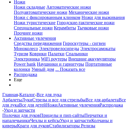
Ножи
Ножи складные
Автоматические ножи
Полуавтоматические ножи
Механические ножи
Ножи с фиксированным клинком
Ножи для выживания
Ножи туристические
Городские-тактические ножи
Специальные ножи
Керамбиты
Тычковые ножи
Прочиее ножи
Активные увлечения
Средства передвижения
Гироскутеры - сигвеи
Моноколесо
Электровелосипеды
Электросамокаты
Туризм
Коврики
Палатки
Спальники
Электроника
WiFi роутеры
Внешние аккумуляторы
Power bank
Наушники и гарнитуры
Портативные
колонки
Умный дом
... Показать все
Распродажа
Еще
Главная
-
Каталог
-
Все для лука
Арбалеты
Луки
Стрелы и все для стрельбы
Все для арбалета
Все
для лука
Все для детей
Ножи
Активные увлечения
Распродажа
-
Уход и запчасти
Полочки для луков
Прицелы и пип-сайты
Перчатки и
напалечьники
Чехлы и кейсы
Уход и запчасти
Колчаны и
киверы
Краги для луков
Стабилизаторы
Релизы