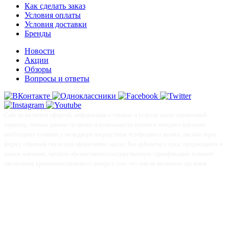
Как сделать заказ
Условия оплаты
Условия доставки
Бренды
Новости
Акции
Обзоры
Вопросы и ответы
Сайт не является офертой, информация о товарах и услугах носит справочный
характер, точные данные по ценам и возможности купить в интернет-магазине
необходимо узнавать у менеджера посредством телефонного звонка, письма через
форму обратной связи или оформления заказа. Все арбалеты и луки, продающиеся в
нашем магазине, прошли обязательную государственную сертификацию и имеют
заключение криминалистического центра о том, что они не являются оружием.