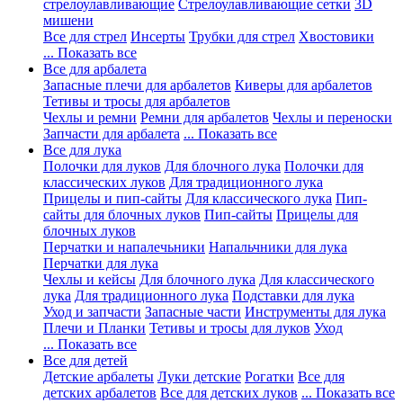
стрелоулавливающие
Стрелоулавливающие сетки
3D
мишени
Все для стрел
Инсерты
Трубки для стрел
Хвостовики
... Показать все
Все для арбалета
Запасные плечи для арбалетов
Киверы для арбалетов
Тетивы и тросы для арбалетов
Чехлы и ремни
Ремни для арбалетов
Чехлы и переноски
Запчасти для арбалета
... Показать все
Все для лука
Полочки для луков
Для блочного лука
Полочки для
классических луков
Для традиционного лука
Прицелы и пип-сайты
Для классического лука
Пип-
сайты для блочных луков
Пип-сайты
Прицелы для
блочных луков
Перчатки и напалечьники
Напальчники для лука
Перчатки для лука
Чехлы и кейсы
Для блочного лука
Для классического
лука
Для традиционного лука
Подставки для лука
Уход и запчасти
Запасные части
Инструменты для лука
Плечи и Планки
Тетивы и тросы для луков
Уход
... Показать все
Все для детей
Детские арбалеты
Луки детские
Рогатки
Все для
детских арбалетов
Все для детских луков
... Показать все