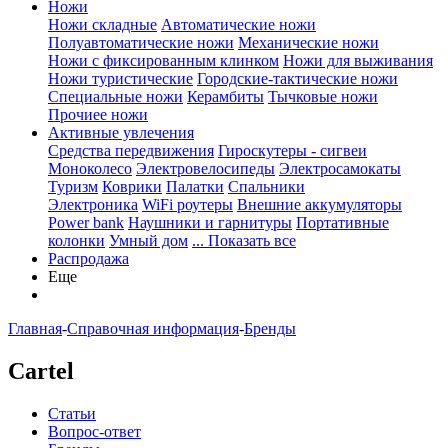
Ножи
Ножи складные
Автоматические ножи
Полуавтоматические ножи
Механические ножи
Ножи с фиксированным клинком
Ножи для выживания
Ножи туристические
Городские-тактические ножи
Специальные ножи
Керамбиты
Тычковые ножи
Прочиее ножи
Активные увлечения
Средства передвижения
Гироскутеры - сигвеи
Моноколесо
Электровелосипеды
Электросамокаты
Туризм
Коврики
Палатки
Спальники
Электроника
WiFi роутеры
Внешние аккумуляторы
Power bank
Наушники и гарнитуры
Портативные
колонки
Умный дом
... Показать все
Распродажа
Еще
Главная
-
Справочная информация
-
Бренды
Cartel
Статьи
Вопрос-ответ