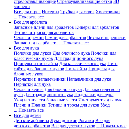
стрелоулавливающие
Стрелоулавливающие сетки
3D
мишени
Все для стрел
Инсерты
Трубки для стрел
Хвостовики
... Показать все
Все для арбалета
Запасные плечи для арбалетов
Киверы для арбалетов
Тетивы и тросы для арбалетов
Чехлы и ремни
Ремни для арбалетов
Чехлы и переноски
Запчасти для арбалета
... Показать все
Все для лука
Полочки для луков
Для блочного лука
Полочки для
классических луков
Для традиционного лука
Прицелы и пип-сайты
Для классического лука
Пип-
сайты для блочных луков
Пип-сайты
Прицелы для
блочных луков
Перчатки и напалечьники
Напальчники для лука
Перчатки для лука
Чехлы и кейсы
Для блочного лука
Для классического
лука
Для традиционного лука
Подставки для лука
Уход и запчасти
Запасные части
Инструменты для лука
Плечи и Планки
Тетивы и тросы для луков
Уход
... Показать все
Все для детей
Детские арбалеты
Луки детские
Рогатки
Все для
детских арбалетов
Все для детских луков
... Показать все