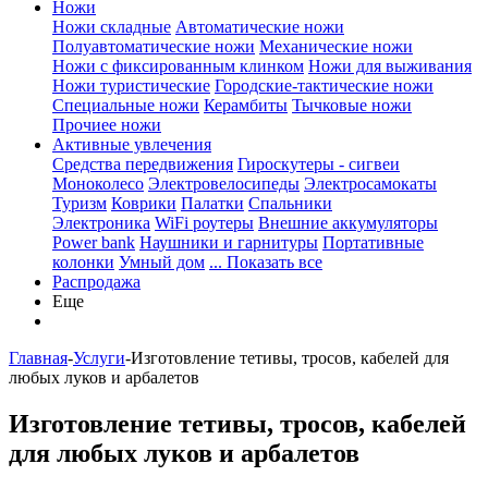
Ножи
Ножи складные
Автоматические ножи
Полуавтоматические ножи
Механические ножи
Ножи с фиксированным клинком
Ножи для выживания
Ножи туристические
Городские-тактические ножи
Специальные ножи
Керамбиты
Тычковые ножи
Прочиее ножи
Активные увлечения
Средства передвижения
Гироскутеры - сигвеи
Моноколесо
Электровелосипеды
Электросамокаты
Туризм
Коврики
Палатки
Спальники
Электроника
WiFi роутеры
Внешние аккумуляторы
Power bank
Наушники и гарнитуры
Портативные
колонки
Умный дом
... Показать все
Распродажа
Еще
Главная
-
Услуги
-
Изготовление тетивы, тросов, кабелей для
любых луков и арбалетов
Изготовление тетивы, тросов, кабелей
для любых луков и арбалетов