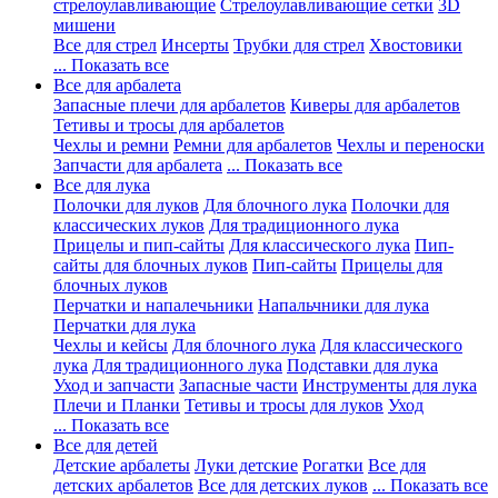
стрелоулавливающие
Стрелоулавливающие сетки
3D
мишени
Все для стрел
Инсерты
Трубки для стрел
Хвостовики
... Показать все
Все для арбалета
Запасные плечи для арбалетов
Киверы для арбалетов
Тетивы и тросы для арбалетов
Чехлы и ремни
Ремни для арбалетов
Чехлы и переноски
Запчасти для арбалета
... Показать все
Все для лука
Полочки для луков
Для блочного лука
Полочки для
классических луков
Для традиционного лука
Прицелы и пип-сайты
Для классического лука
Пип-
сайты для блочных луков
Пип-сайты
Прицелы для
блочных луков
Перчатки и напалечьники
Напальчники для лука
Перчатки для лука
Чехлы и кейсы
Для блочного лука
Для классического
лука
Для традиционного лука
Подставки для лука
Уход и запчасти
Запасные части
Инструменты для лука
Плечи и Планки
Тетивы и тросы для луков
Уход
... Показать все
Все для детей
Детские арбалеты
Луки детские
Рогатки
Все для
детских арбалетов
Все для детских луков
... Показать все