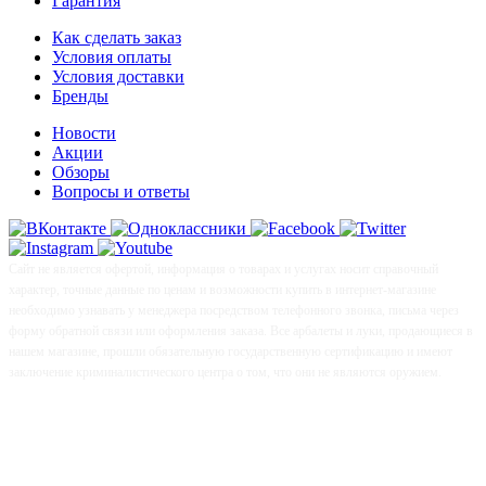
Гарантия
Как сделать заказ
Условия оплаты
Условия доставки
Бренды
Новости
Акции
Обзоры
Вопросы и ответы
Сайт не является офертой, информация о товарах и услугах носит справочный
характер, точные данные по ценам и возможности купить в интернет-магазине
необходимо узнавать у менеджера посредством телефонного звонка, письма через
форму обратной связи или оформления заказа. Все арбалеты и луки, продающиеся в
нашем магазине, прошли обязательную государственную сертификацию и имеют
заключение криминалистического центра о том, что они не являются оружием.