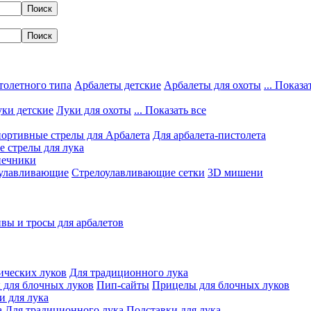
толетного типа
Арбалеты детские
Арбалеты для охоты
... Показа
ки детские
Луки для охоты
... Показать все
ортивные стрелы для Арбалета
Для арбалета-пистолета
 стрелы для лука
нечники
улавливающие
Стрелоулавливающие сетки
3D мишени
вы и тросы для арбалетов
ических луков
Для традиционного лука
 для блочных луков
Пип-сайты
Прицелы для блочных луков
и для лука
а
Для традиционного лука
Подставки для лука