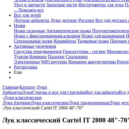
Уход и запчасти
Запасные части
Инструменты для лука
П
... Показать все
Все для детей
Детские арбалеты
Луки детские
Рогатки
Все для детских 
Ножи
Ножи складные
Автоматические ножи
Полуавтоматичес
Ножи с фиксированным клинком
Ножи для выживания
Н
Специальные ножи
Керамбиты
Тычковые ножи
Прочиее
Активные увлечения
Средства передвижения
Гироскутеры - сигвеи
Моноколес
Туризм
Коврики
Палатки
Спальники
Электроника
WiFi роутеры
Внешние аккумуляторы Power
Распродажа
Еще
Главная
-
Каталог
-
Луки
Арбалеты
Луки
Стрелы и все для стрельбы
Все для арбалета
Все 
-
Луки классические
Луки блочные
Луки классические
Луки традиционные
Луки дет
-
Лук классический Cartel IT 2000 48"-70"
Лук классический Cartel IT 2000 48"-70