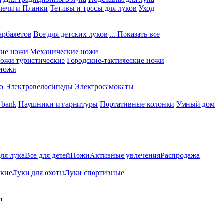
лечи и Планки
Тетивы и тросы для луков
Уход
арбалетов
Все для детских луков
... Показать все
кие ножи
Механические ножи
ожи туристические
Городские-тактические ножи
 ножи
о
Электровелосипеды
Электросамокаты
 bank
Наушники и гарнитуры
Портативные колонки
Умный дом
для лука
Все для детей
Ножи
Активные увлечения
Распродажа
ские
Луки для охоты
Луки спортивные
"