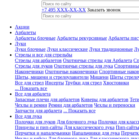
+7 495 XXX-XX-XX
Заказать звонок
Акции
Арбалеты
Арбалеты блочные
Арбалеты рекурсивные
Арбалеты пис
Луки
Луки блочные
Луки классические
Луки традиционные
Лу
Стрелы и все для стрельбы
Стрелы для арбалетов
Охотничьи стрелы для Арбалета
Сп
Стрелы для луков
Охотничьи стрелы для лука
Спортивные
Наконечники
Охотничьи наконечники
Спортивные нако
Щиты, мишени и стрелоулавители
Мишени
Щиты стрело
Все для стрел
Инсерты
Трубки для стрел
Хвостовики
... Показать все
Все для арбалета
Запасные плечи для арбалетов
Киверы для арбалетов
Тети
Чехлы и ремни
Ремни для арбалетов
Чехлы и переноски
Запчасти для арбалета
... Показать все
Все для лука
Полочки для луков
Для блочного лука
Полочки для класс
Прицелы и пип-сайты
Для классического лука
Пип-сайты
Перчатки и напалечьники
Напальчники для лука
Перчатк
Чехлы и кейсы
Для блочного лука
Для классического лук